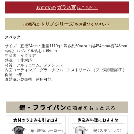
ガラス蓋
おすすめの
はこちら 〉
トリノシリーズ
IH対応は
をお選びください 〉
スペック
サイズ 直径24cm：重量1110g：深さ約60ｍｍ：縦454mm×横248mm
×高さ（ハンドル含む）65mm
生産国 イタリア
熱源 IH非対応
材質 アルミニウム、ステンレス
内面コーティング グラニチウムエクストリーム （フッ素樹脂加工）
保証 5年
食器洗い乾燥機 使用可能