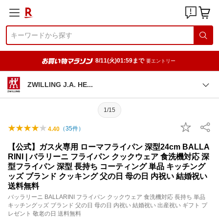
8/11(火)01:59まで
要エントリー
ZWILLING J.A. H
E
1/15
（
35
件）
4.40
【公式】ガス火専用 ローマフライパン 深型24cm BALLA
RINI | バラリーニ フライパン クックウェア 食洗機対応 深
型フライパン 深型 長持ち コーティング 単品 キッチング
ッズ ブランド クッキング 父の日 母の日 内祝い 結婚祝い
送料無料
バッラリーニ BALLARINI フライパン クックウェア 食洗機対応 長持ち 単品
キッチングッズ ブランド 父の日 母の日 内祝い 結婚祝い 出産祝い ギフト プ
レゼント 敬老の日 送料無料