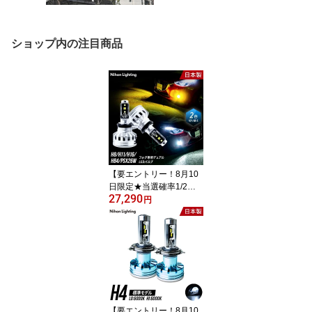
ショップ内の注目商品
【要エントリー！8月10
日限定★当選確率1/2最
27,290
大100%ポイントバック
円
チャンス】【2年保証】
カラーチェンジ LED 2色
切り替え H8 / H11 / H16 /
HB4 / PSX26W 日本製 車
検対応 6000K ホワイト
(3800lm) 2800K イエロ
ー (3200lm) 日本ライテ
ィング
【要エントリー！8月10