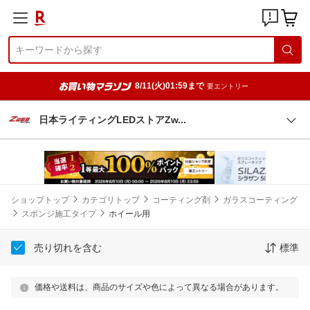
8/11(火)01:59まで
要エントリー
日本ライティングLEDストアZ
w
ショップトップ
カテゴリトップ
コーティング剤
ガラスコーティング
スポンジ施工タイプ
ホイール用
売り切れを含む
標準
価格や送料は、商品のサイズや色によって異なる場合があります。