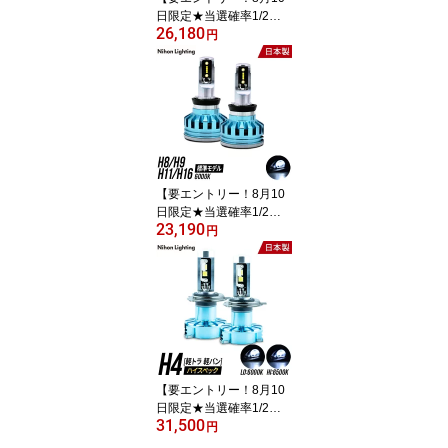
日限定★当選確率1/2最
26,180
大100%ポイントバック
円
チャンス】【2年保証】L
EDヘッドライト H4 標準
モデル 日本製 車検対応 6
000K Lo:4500lm Hi:5000
lm 日本ライティング 12
V専用
【要エントリー！8月10
日限定★当選確率1/2最
23,190
大100%ポイントバック
円
チャンス】【2年保証】L
EDヘッドライト H8 / H9
/ H11 / H16 標準モデル
日本製 車検対応 6000K 5
000lm(6000K) 日本ライ
ティング
【要エントリー！8月10
日限定★当選確率1/2最
31,500
大100%ポイントバック
円
チャンス】【2年保証】L