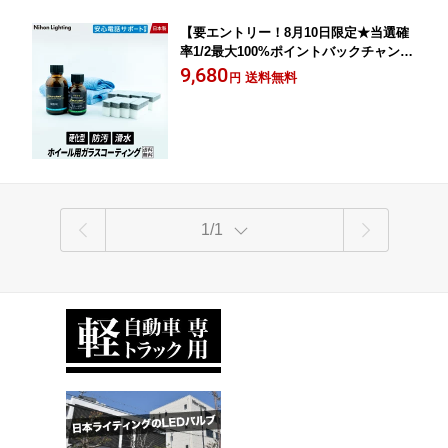
【要エントリー！8月10日限定★当選確
率1/2最大100%ポイントバックチャン
ス】高密度ガラスコーティング剤【ホイ
9,680
送料無料
円
ール用】電話サポート付き ガラスコー
ティング 汚れからホイールを守る ツヤ
長期間持続 ホイールガラスコーティン
グ 日本ライティング
1/1