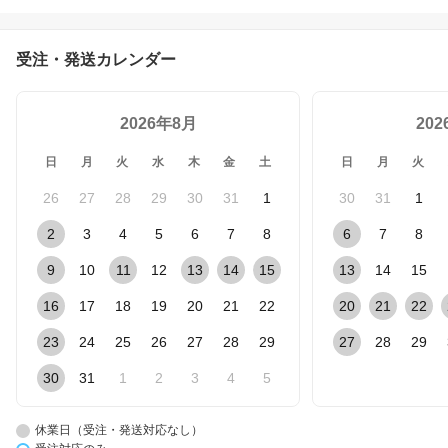
EDヘッドライト H4 ハイ
スペックモデル 軽貨物車
軽トラ 専用 日本製 Lo:50
受注・発送カレンダー
00lm(6000K) Hi:7000lm
(6500K) ハイゼット エヴ
リイ キャリー 日本ライ
2026年8月
ティング 12V専用
20
日
月
火
水
木
金
土
日
月
火
26
27
28
29
30
31
1
30
31
1
2
3
4
5
6
7
8
6
7
8
9
10
11
12
13
14
15
13
14
15
16
17
18
19
20
21
22
20
21
22
23
24
25
26
27
28
29
27
28
29
30
31
1
2
3
4
5
休業日（受注・発送対応なし）