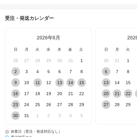
000K) Hi:7000lm(6500K)
ハイゼット エヴリイ キ
ャリー 日本ライティング
受注・発送カレンダー
12V専用
2026年8月
20
日
月
火
水
木
金
土
日
月
火
26
27
28
29
30
31
1
30
31
1
2
3
4
5
6
7
8
6
7
8
9
10
11
12
13
14
15
13
14
15
16
17
18
19
20
21
22
20
21
22
23
24
25
26
27
28
29
27
28
29
30
31
1
2
3
4
5
休業日（受注・発送対応なし）