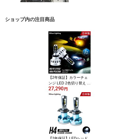
ショップ内の注目商品
【2年保証】カラーチェ
ンジ LED 2色切り替え H
27,290
8 / H11 / H16 / HB4 / PSX
円
26W 日本製 車検対応 60
00K ホワイト (3800lm) 2
800K イエロー (3200lm)
日本ライティング
【2年保証】LEDヘッド