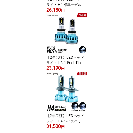
ライト H4 標準モデル 日
26,180
本製 車検対応 6000K Lo:
円
4500lm Hi:5000lm 日本
ライティング 12V専用
【2年保証】LEDヘッド
ライト H8 / H9 / H11 / H1
23,190
6 標準モデル 日本製 車検
円
対応 6000K 5000lm(600
0K) 日本ライティング
【2年保証】LEDヘッド
ライト H4 ハイスペック
31,500
モデル 軽貨物車 軽トラ
円
専用 日本製 Lo:5000lm(6