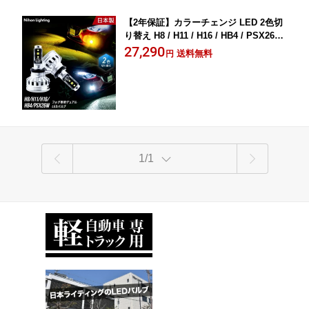
【2年保証】カラーチェンジ LED 2色切
り替え H8 / H11 / H16 / HB4 / PSX26W
日本製 車検対応 6000K ホワイト (3800l
27,290
送料無料
円
m) 2800K イエロー (3200lm) 日本ライ
ティング
1/1