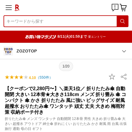
8/11(火)01:59まで
要エントリー
ZOZOTOP
1/20
（
550
件）
4.10
【クーポンで2,280円〜】＼楽天1位／ 折りたたみ傘 自動
開閉 大きい 12本骨★大きさ118cm メンズ 折り畳み 傘 コ
ンパクト 傘 かさ 折りたたみ 風に強い ビッグサイズ 耐風
超撥水 おりたたみ傘 ワンタッチ 頑丈 丈夫 大きめ 梅雨対
策 収納ポーチ付き
折りたたみ傘 メンズ ワンタッチ 自動開閉 12本骨 男性 大きめ 折り畳み傘 大
きい 超撥水 アウトドア 紳士傘 折れにくい おりたたみ かさ 耐風 雨 台風 出張
旅行 通勤 母の日 ギフト