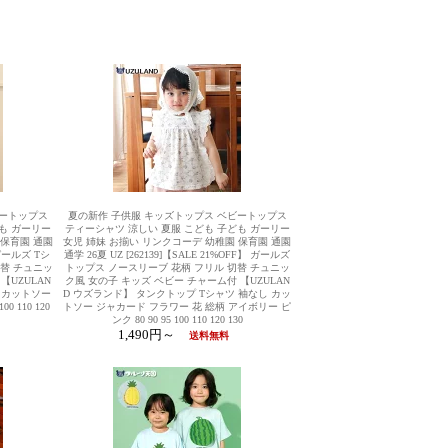
ビートップス
夏の新作 子供服 キッズトップス ベビートップス
も ガーリー
ティーシャツ 涼しい 夏服 こども 子ども ガーリー
 保育園 通園
女児 姉妹 お揃い リンクコーデ 幼稚園 保育園 通園
 ガールズ Tシ
通学 26夏 UZ [262139]【SALE 21%OFF】 ガールズ
切替 チュニッ
トップス ノースリーブ 花柄 フリル 切替 チュニッ
【UZULAN
ク風 女の子 キッズ ベビー チャーム付 【UZULAN
 カットソー
D ウズランド】 タンクトップ Tシャツ 袖なし カッ
0 110 120
トソー ジャカード フラワー 花 総柄 アイボリー ピ
ンク 80 90 95 100 110 120 130
1,490円～
送料無料