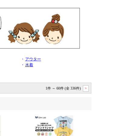
・
アウター
・
水着
1件 ～ 60件 (全 336件)
>
。