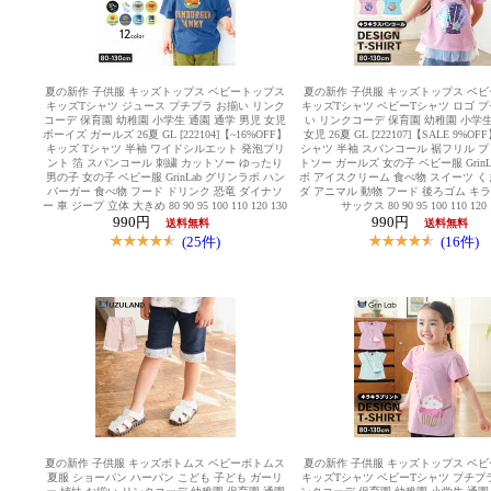
夏の新作 子供服 キッズトップス ベビートップス
夏の新作 子供服 キッズトップス ベ
キッズTシャツ ジュース プチプラ お揃い リンク
キッズTシャツ ベビーTシャツ ロゴ プ
コーデ 保育園 幼稚園 小学生 通園 通学 男児 女児
い リンクコーデ 保育園 幼稚園 小学生
ボーイズ ガールズ 26夏 GL [222104]【~16%OFF】
女児 26夏 GL [222107]【SALE 9%OF
キッズ Tシャツ 半袖 ワイドシルエット 発泡プリ
シャツ 半袖 スパンコール 裾フリル プ
ント 箔 スパンコール 刺繍 カットソー ゆったり
トソー ガールズ 女の子 ベビー服 GrinL
男の子 女の子 ベビー服 GrinLab グリンラボ ハン
ボ アイスクリーム 食べ物 スイーツ く
バーガー 食べ物 フード ドリンク 恐竜 ダイナソ
ダ アニマル 動物 フード 後ろゴム キ
ー 車 ジープ 立体 大きめ 80 90 95 100 110 120 130
サックス 80 90 95 100 110 120 
990円
990円
送料無料
送料無料
(25件)
(16件)
夏の新作 子供服 キッズボトムス ベビーボトムス
夏の新作 子供服 キッズトップス ベ
夏服 ショーパン ハーパン こども 子ども ガーリ
キッズTシャツ ベビーTシャツ プチプラ