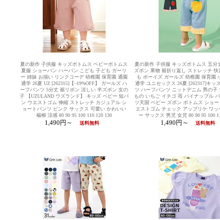
夏の新作 子供服 キッズボトムス ベビーボトムス
夏の新作 子供服 キッズボトムス 五分丈
夏服 ショーパン ハーパン こども 子ども ガーリ
ズボン 果物 裾折り返し ストレッチ 快
ー 姉妹 お揃い リンクコーデ 幼稚園 保育園 通園
も ボーイズ ガールズ 幼稚園 保育園 
通学 26夏 UZ [262315]【~19%OFF】 ガールズ ハ
通学 ユニセックス 26夏 [262317]キッ
ーフパンツ 5分丈 裾リボン 涼しい 半ズボン 女の
ツ ハーフパンツ ニットデニム 男の子 
子 【UZULAND ウズランド】 キッズ ベビー 短パ
もの いちご イチゴ 苺 パイナップル 
ン ウエストゴム 伸縮 ストレッチ カジュアル シ
ツ天国 ベビー ズボン ボトムス ショー
ョートパンツ ピンク サックス 可愛い かわいい
エストゴム チェック アップリケ ワッ
楊柳 涼感 80 90 95 100 110 120 130
ー サックス 男児 女児 80 90 95 100 110
1,490円～
1,490円～
送料無料
送料無料