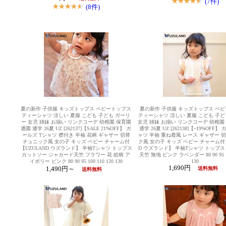
(7件)
(8件)
夏の新作 子供服 キッズトップス ベビートップス
夏の新作 子供服 キッズトップス ベ
ティーシャツ 涼しい 夏服 こども 子ども ガーリ
ティーシャツ 涼しい 夏服 こども 子ど
ー 女児 姉妹 お揃い リンクコーデ 幼稚園 保育園
女児 姉妹 お揃い リンクコーデ 幼稚園
通園 通学 26夏 UZ [262137]【SALE 21%OFF】 ガ
通学 26夏 UZ [262138]【~19%OFF】
ールズ Tシャツ 襟付き 半袖 花柄 ギャザー 切替
ャツ 半袖 重ね着風 レース ギャザー 
チュニック風 女の子 キッズ ベビー チャーム付
ク風 女の子 キッズ ベビー チャーム付 
【UZULAND ウズランド】 半袖Tシャツ トップス
D ウズランド】 半袖Tシャツ トップス
カットソー ジャカード天竺 フラワー 花 総柄 ア
天竺 無地 ピンク ラベンダー 80 90 95 10
イボリー ピンク 80 90 95 100 110 120 130
130
1,690円
1,490円～
送料無料
送料無料