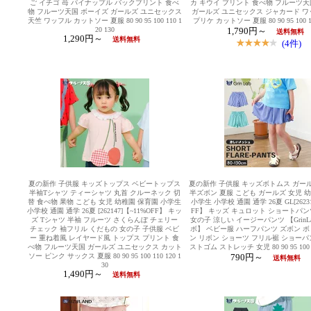
ご イチゴ 苺 パイナップル バックプリント 食べ
カ キウイ プリント 食べ物 フルーツ天
物 フルーツ天国 ボーイズ ガールズ ユニセックス
ガールズ ユニセックス ジャカード ワ
天竺 ワッフル カットソー 夏服 80 90 95 100 110 1
プリケ カットソー 夏服 80 90 95 100 11
20 130
1,790円～
送料無料
1,290円～
送料無料
(4件)
夏の新作 子供服 キッズトップス ベビートップス
夏の新作 子供服 キッズボトムス ガー
半袖Tシャツ ティーシャツ 丸首 クルーネック 切
半ズボン 夏服 こども ガールズ 女児 
替 食べ物 果物 こども 女児 幼稚園 保育園 小学生
小学生 小学校 通園 通学 26夏 GL[26231
小学校 通園 通学 26夏 [262147]【~11%OFF】 キッ
FF】 キッズ キュロット ショートパン
ズ Tシャツ 半袖 フルーツ さくらんぼ チェリー
女の子 涼しい イージーパンツ 【GrinL
チェック 袖フリル くだもの 女の子 子供服 ベビ
ボ】 ベビー服 ハーフパンツ ズボン ボ
ー 重ね着風 レイヤード風 トップス プリント 食
ン リボン ショーツ フリル裾 ショーパ
べ物 フルーツ天国 ガールズ ユニセックス カット
ストゴム ストレッチ 女児 80 90 95 100 11
ソー ピンク サックス 夏服 80 90 95 100 110 120 1
790円～
送料無料
30
1,490円～
送料無料