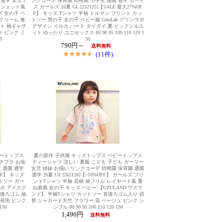
通学 女児 2
ンクコーデ 保育園 幼稚園 小学生 通園 通学 ボーイ
袖 ポシェット風
ズ ガールズ 26夏 GL [232125]【SALE 最大27%OF
 女の子 ベ
F】 キッズ Tシャツ 半袖 ドルマン プリント カッ
スクリーム 食
トソー 男の子 女の子 ベビー服 GrinLab グリンラボ
ート 袖ギャザ
デザイン イルカ ハート タイダイ 夏 ビッグシルエ
ラ ピンク ミ
ット ゆったり ユニセックス 80 90 95 100 110 120 1
0
30
790円～
送料無料
(11件)
ビートップス
夏の新作 子供服 キッズトップス ベビートップス
チプラ お揃
ティーシャツ 涼しい 夏服 こども 子ども ガーリー
 通園 通学
女児 姉妹 お揃い リンクコーデ 幼稚園 保育園 通園
OFF】 キッズ
通学 26夏 UZ [262136]【~16%OFF】 ガールズ プリ
トソー ガー
ントTシャツ 半袖 花柄 袖フリル レイヤード風 重
ラボ アイスク
ね着風 女の子 キッズ ベビー 【UZULAND ウズラ
 後ろゴム 袖
ンド】 半袖Tシャツ カットソー 首後ろゴム入り 切
 発泡 ピンク
替 ジャカード天竺 フラワー 花 ベージュ ピンク シ
130
ンプル 80 90 95 100 110 120 130
1,490円
送料無料