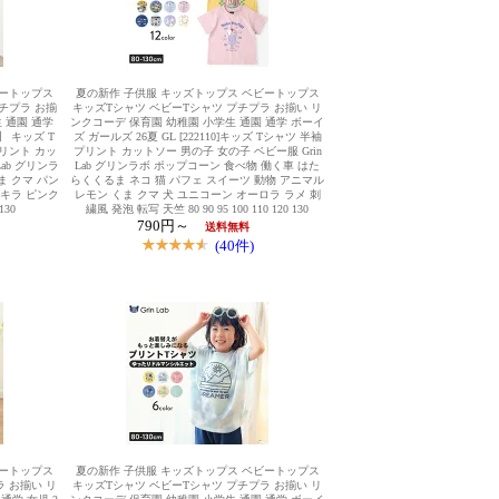
ビートップス
夏の新作 子供服 キッズトップス ベビートップス
チプラ お揃
キッズTシャツ ベビーTシャツ プチプラ お揃い リ
 通園 通学
ンクコーデ 保育園 幼稚園 小学生 通園 通学 ボーイ
F】 キッズ T
ズ ガールズ 26夏 GL [222110]キッズ Tシャツ 半袖
リント カッ
プリント カットソー 男の子 女の子 ベビー服 Grin
ab グリンラ
Lab グリンラボ ポップコーン 食べ物 働く車 はた
ま クマ パン
らくくるま ネコ 猫 パフェ スイーツ 動物 アニマル
ラキラ ピンク
レモン くま クマ 犬 ユニコーン オーロラ ラメ 刺
130
繍風 発泡 転写 天竺 80 90 95 100 110 120 130
790円～
送料無料
(40件)
ビートップス
夏の新作 子供服 キッズトップス ベビートップス
 お揃い リ
キッズTシャツ ベビーTシャツ プチプラ お揃い リ