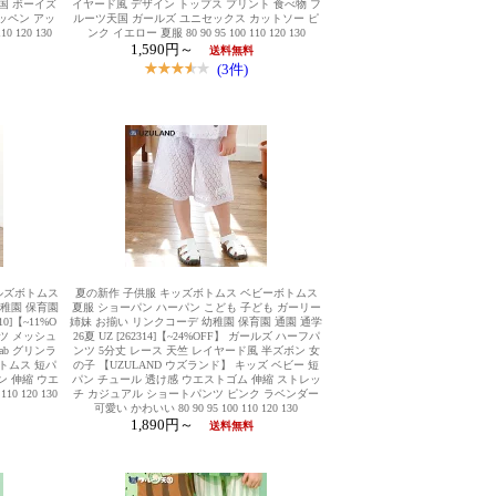
国 ボーイズ
イヤード風 デザイン トップス プリント 食べ物 フ
ッペン アッ
ルーツ天国 ガールズ ユニセックス カットソー ピ
0 120 130
ンク イエロー 夏服 80 90 95 100 110 120 130
1,590円～
送料無料
(3件)
ルズボトムス
夏の新作 子供服 キッズボトムス ベビーボトムス
幼稚園 保育園
夏服 ショーパン ハーパン こども 子ども ガーリー
0]【~11%O
姉妹 お揃い リンクコーデ 幼稚園 保育園 通園 通学
ツ メッシュ
26夏 UZ [262314]【~24%OFF】 ガールズ ハーフパ
ab グリンラ
ンツ 5分丈 レース 天竺 レイヤード風 半ズボン 女
トムス 短パ
の子 【UZULAND ウズランド】 キッズ ベビー 短
ン 伸縮 ウエ
パン チュール 透け感 ウエストゴム 伸縮 ストレッ
0 120 130
チ カジュアル ショートパンツ ピンク ラベンダー
可愛い かわいい 80 90 95 100 110 120 130
1,890円～
送料無料