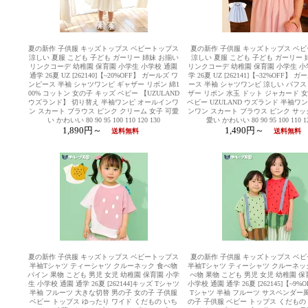
夏の新作 子供服 キッズトップス ベビートップス
夏の新作 子供服 キッズトップス ベ
涼しい 夏服 こども 子ども ガーリー 姉妹 お揃い
涼しい 夏服 こども 子ども ガーリー 
リンクコーデ 幼稚園 保育園 小学生 小学校 通園
リンクコーデ 幼稚園 保育園 小学生 小
通学 26夏 UZ [262140]【~20%OFF】 ガールズ ワ
学 26夏 UZ [262141]【~32%OFF】 
ンピース 半袖 シャツワンピ ギャザー リボン 綿1
ース 半袖 シャツワンピ 涼しい パフス
00% コットン 女の子 キッズ ベビー 【UZULAND
ザー リボン 水玉 ドット ジャカード 
ウズランド】 切り替え 半袖ワンピ オールインワ
ベビー UZULAND ウズランド 半袖ワ
ン スカート ブラウス ピンク クリーム 女子 可愛
ンワン スカート ブラウス ピンク サッ
い かわいい 80 90 95 100 110 120 130
愛い かわいい 80 90 95 100 110 12
1,890円～
1,490円～
送料無料
送料無料
夏の新作 子供服 キッズトップス ベビートップス
夏の新作 子供服 キッズトップス ベ
半袖Tシャツ ティーシャツ クルーネック 食べ物
半袖Tシャツ ティーシャツ クルーネック
パイン 果物 こども 男児 女児 幼稚園 保育園 小学
べ物 果物 こども 男児 女児 幼稚園 保
生 小学校 通園 通学 26夏 [262144]キッズ Tシャツ
小学校 通園 通学 26夏 [262145]【~9%
半袖 フルーツ 大きな切替 男の子 女の子 子供服
Tシャツ 半袖 フルーツ サスペンダー風
ベビー トップス ゆったり ワイド くだもの いち
の子 子供服 ベビー トップス くだもの