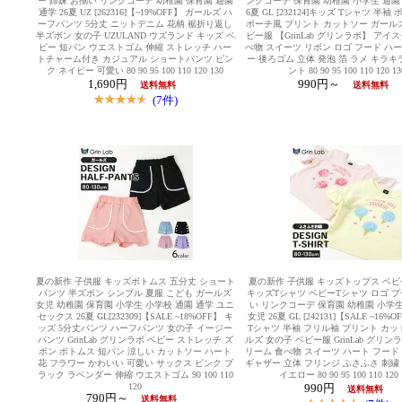
ー 姉妹 お揃い リンクコーデ 幼稚園 保育園 通園
ンクコーデ 保育園 幼稚園 小学生 通園 
通学 26夏 UZ [262316]【~19%OFF】 ガールズ ハ
6夏 GL [232124]キッズ Tシャツ 半
ーフパンツ 5分丈 ニットデニム 花柄 裾折り返し
ポーチ風 プリント カットソー ガールズ
半ズボン 女の子 UZULAND ウズランド キッズ ベ
ビー服 【GrinLab グリンラボ】 アイ
ビー 短パン ウエストゴム 伸縮 ストレッチ ハー
べ物 スイーツ リボン ロゴ フード ハ
トチャーム付き カジュアル ショートパンツ ピン
ー 後ろゴム 立体 発泡 箔 ラメ キラキ
ク ネイビー 可愛い 80 90 95 100 110 120 130
ント 80 90 95 100 110 120 13
1,690円
990円～
送料無料
送料無料
(7件)
夏の新作 子供服 キッズボトムス 五分丈 ショート
夏の新作 子供服 キッズトップス ベ
パンツ 半ズボン シンプル 夏服 こども ガールズ
キッズTシャツ ベビーTシャツ ロゴ プ
女児 幼稚園 保育園 小学生 小学校 通園 通学 ユニ
い リンクコーデ 保育園 幼稚園 小学生
セックス 26夏 GL[232309]【SALE ~18%OFF】 キ
女児 26夏 GL [242131]【SALE ~16%
ッズ 5分丈パンツ ハーフパンツ 女の子 イージー
Tシャツ 半袖 フリル袖 プリント カッ
パンツ GrinLab グリンラボ ベビー ストレッチ ズ
ルズ 女の子 ベビー服 GrinLab グリン
ボン ボトムス 短パン 涼しい カットソー ハート
リーム 食べ物 スイーツ ハート フード
花 フラワー かわいい 可愛い サックス ピンク ブ
ギャザー 立体 フリンジ ふさふさ 刺繍
ラック ラベンダー 伸縮 ウエストゴム 90 100 110
イエロー 80 90 95 100 110 120 
120
990円
送料無料
790円～
送料無料