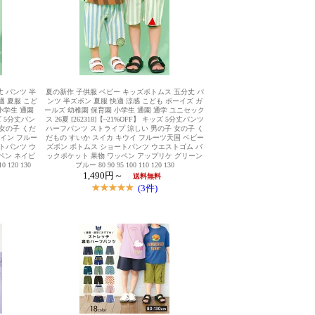
 パンツ 半
夏の新作 子供服 ベビー キッズボトムス 五分丈 パ
適 夏服 こど
ンツ 半ズボン 夏服 快適 涼感 こども ボーイズ ガ
小学生 通園
ールズ 幼稚園 保育園 小学生 通園 通学 ユニセック
ズ 5分丈パン
ス 26夏 [262318]【~21%OFF】 キッズ 5分丈パンツ
女の子 くだ
ハーフパンツ ストライプ 涼しい 男の子 女の子 く
パイン フルー
だもの すいか スイカ キウイ フルーツ天国 ベビー
トパンツ ウ
ズボン ボトムス ショートパンツ ウエストゴム バ
ペン ネイビ
ックポケット 果物 ワッペン アップリケ グリーン
 120 130
ブルー 80 90 95 100 110 120 130
1,490円～
送料無料
(3件)