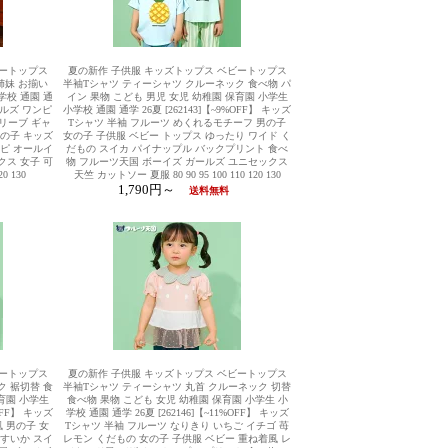
ビートップス
夏の新作 子供服 キッズトップス ベビートップス
姉妹 お揃い
半袖Tシャツ ティーシャツ クルーネック 食べ物 パ
学校 通園 通
イン 果物 こども 男児 女児 幼稚園 保育園 小学生
ガールズ ワンピ
小学校 通園 通学 26夏 [262143]【~9%OFF】 キッズ
リーブ ギャ
Tシャツ 半袖 フルーツ めくれるモチーフ 男の子
女の子 キッズ
女の子 子供服 ベビー トップス ゆったり ワイド く
ンピ オールイ
だもの スイカ パイナップル バックプリント 食べ
クス 女子 可
物 フルーツ天国 ボーイズ ガールズ ユニセックス
0 130
天竺 カットソー 夏服 80 90 95 100 110 120 130
1,790円～
送料無料
ビートップス
夏の新作 子供服 キッズトップス ベビートップス
 裾切替 食
半袖Tシャツ ティーシャツ 丸首 クルーネック 切替
育園 小学生
食べ物 果物 こども 女児 幼稚園 保育園 小学生 小
OFF】 キッズ
学校 通園 通学 26夏 [262146]【~11%OFF】 キッズ
 男の子 女
Tシャツ 半袖 フルーツ なりきり いちご イチゴ 苺
 すいか スイ
レモン くだもの 女の子 子供服 ベビー 重ね着風 レ