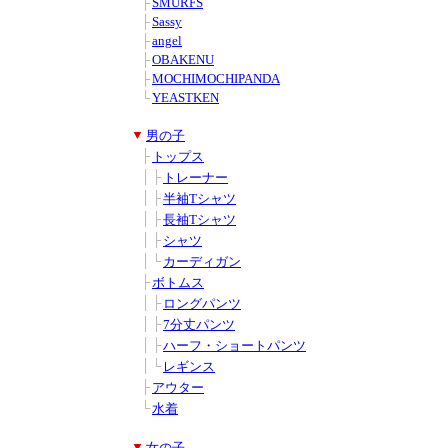
■
■
├
SMURFS
■
■
├
Sassy
■
■
├
angel
■
■
├
OBAKENU
■
■
├
MOCHIMOCHIPANDA
■
■
└
YEASTKEN
■
▼
男の子
■
■
├
トップス
■
■
│
├
トレーナー
■
■
│
├
半袖Tシャツ
■
■
│
├
長袖Tシャツ
■
■
│
├
シャツ
■
■
│
└
カーディガン
■
■
├
ボトムス
■
■
│
├
ロングパンツ
■
■
│
├
7分丈パンツ
■
■
│
├
ハーフ・ショートパンツ
■
■
│
└
レギンス
■
■
├
アウター
■
■
└
水着
■
▼