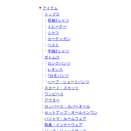
■
▼
アイテム
■
■
├
トップス
■
■
│
├
長袖Tシャツ
■
■
│
├
トレーナー
■
■
│
├
シャツ
■
■
│
├
カーディガン
■
■
│
├
ベスト
■
■
│
└
半袖Tシャツ
■
■
├
ボトムス
■
■
│
├
ロングパンツ
■
■
│
├
レギンス
■
■
│
├
7分丈パンツ
■
■
│
└
ハーフ・ショートパンツ
■
■
├
スカート・スカッツ
■
■
├
ワンピース
■
■
├
アウター
■
■
├
ロンパース・カバーオール
■
■
├
セットアップ・オールインワン
■
■
├
パジャマ・ルームウェア
■
■
├
肌着・インナーウェア
■
■
├