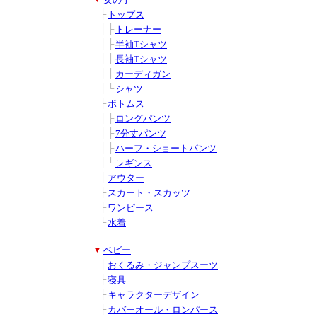
女の子
■
■
├
トップス
■
■
│
├
トレーナー
■
■
│
├
半袖Tシャツ
■
■
│
├
長袖Tシャツ
■
■
│
├
カーディガン
■
■
│
└
シャツ
■
■
├
ボトムス
■
■
│
├
ロングパンツ
■
■
│
├
7分丈パンツ
■
■
│
├
ハーフ・ショートパンツ
■
■
│
└
レギンス
■
■
├
アウター
■
■
├
スカート・スカッツ
■
■
├
ワンピース
■
■
└
水着
■
▼
ベビー
■
■
├
おくるみ・ジャンプスーツ
■
■
├
寝具
■
■
├
キャラクターデザイン
■
■
├
カバーオール・ロンパース