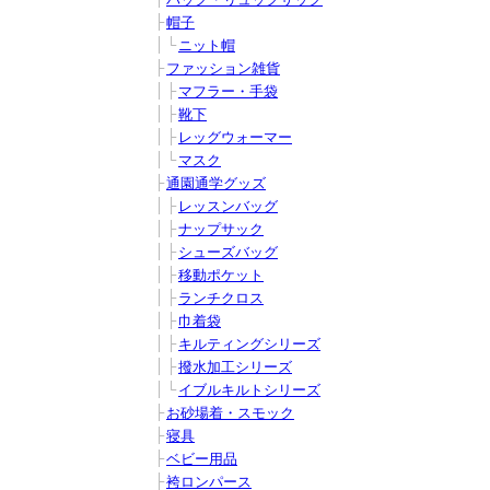
バッグ・リュックサック
■
■
├
帽子
■
■
│
└
ニット帽
■
■
├
ファッション雑貨
■
■
│
├
マフラー・手袋
■
■
│
├
靴下
■
■
│
├
レッグウォーマー
■
■
│
└
マスク
■
■
├
通園通学グッズ
■
■
│
├
レッスンバッグ
■
■
│
├
ナップサック
■
■
│
├
シューズバッグ
■
■
│
├
移動ポケット
■
■
│
├
ランチクロス
■
■
│
├
巾着袋
■
■
│
├
キルティングシリーズ
■
■
│
├
撥水加工シリーズ
■
■
│
└
イブルキルトシリーズ
■
■
├
お砂場着・スモック
■
■
├
寝具
■
■
├
ベビー用品
■
■
├
袴ロンパース