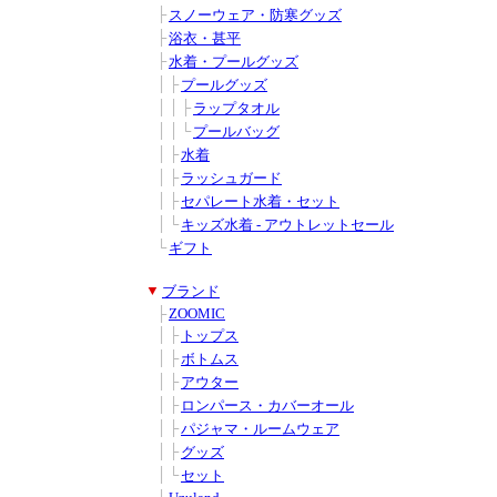
■
■
├
スノーウェア・防寒グッズ
■
■
├
浴衣・甚平
■
■
├
水着・プールグッズ
■
■
│
├
プールグッズ
■
■
│
│
├
ラップタオル
■
■
│
│
└
プールバッグ
■
■
│
├
水着
■
■
│
├
ラッシュガード
■
■
│
├
セパレート水着・セット
■
■
│
└
キッズ水着 - アウトレットセール
■
■
└
ギフト
■
▼
ブランド
■
■
├
ZOOMIC
■
■
│
├
トップス
■
■
│
├
ボトムス
■
■
│
├
アウター
■
■
│
├
ロンパース・カバーオール
■
■
│
├
パジャマ・ルームウェア
■
■
│
├
グッズ
■
■
│
└
セット