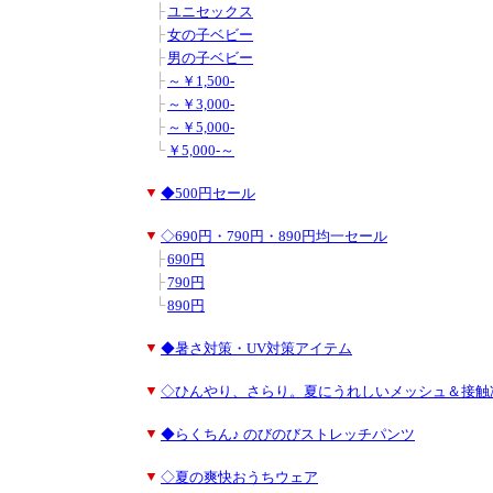
■
■
├
ユニセックス
■
■
├
女の子ベビー
■
■
├
男の子ベビー
■
■
├
～￥1,500-
■
■
├
～￥3,000-
■
■
├
～￥5,000-
■
■
└
￥5,000-～
■
▼
◆500円セール
■
▼
◇690円・790円・890円均一セール
■
■
├
690円
■
■
├
790円
■
■
└
890円
■
▼
◆暑さ対策・UV対策アイテム
■
▼
◇ひんやり、さらり。夏にうれしいメッシュ＆接触
■
▼
◆らくちん♪ のびのびストレッチパンツ
■
▼
◇夏の爽快おうちウェア