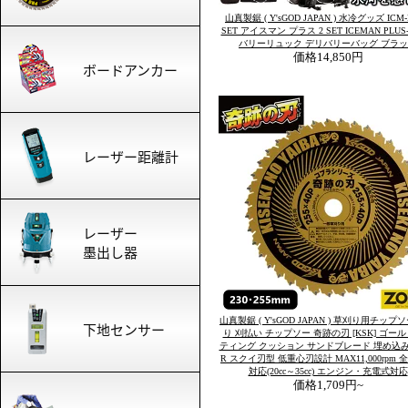
山真製鋸 ( Y'sGOD JAPAN ) 水冷グッズ ICM-
SET アイスマン プラス 2 SET ICEMAN PLUS
バリーリュック デリバリーバッグ ブラ
価格
14,850円
山真製鋸 ( Y'sGOD JAPAN ) 草刈り用チップ
り 刈払い チップソー 奇跡の刃 [KSK] ゴー
ティング クッション サンドブレード 埋め込
R スクイ刃型 低重心刃設計 MAX11,000rpm
対応(20cc～35cc) エンジン・充電式対応
価格
1,709円~