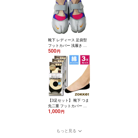
バレエシューズに zokke
ゾッケ メール便
靴下 レディース 足袋型
フットカバー 浅履き ポ
500
リエステル 綿混 色 滑り
円
止め付き ソックス zokke
ゾッケ メール便
【3足セット】 靴下 つま
先二重 フットカバー 浅
1,000
履き 穴あき予防 破れに
円
くい 見えない・脱げない
パンプス用 丸まらない
レディース ソックス zok
もっと見る
ke ゾッケ 送料無料