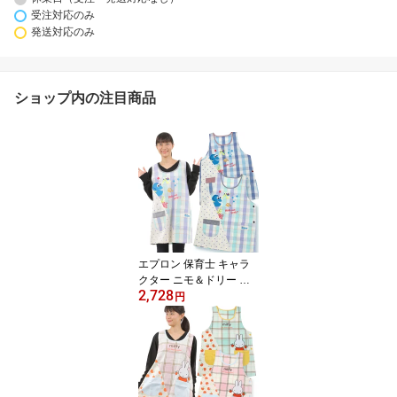
受注対応のみ
発送対応のみ
ショップ内の注目商品
エプロン 保育士 キャラ
クター ニモ＆ドリー エ
2,728
プロン 大きいサイズあり
円
LL-3L 幼稚園 卒園ギフト
プレゼント