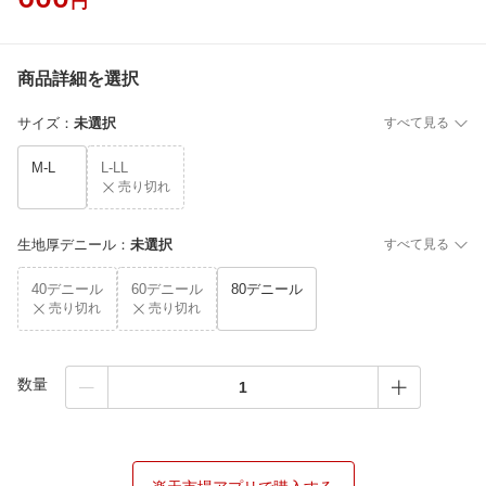
円
商品詳細を選択
サイズ
：
未選択
すべて見る
M-L
L-LL
売り切れ
生地厚デニール
：
未選択
すべて見る
40デニール
60デニール
80デニール
売り切れ
売り切れ
数量