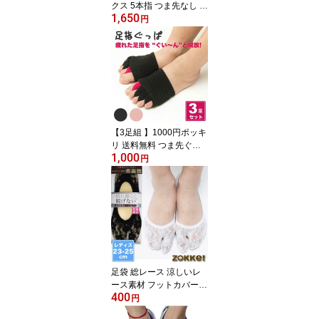
クス 5本指 つま先なし か
1,650
かとなし 靴下 レディー
円
ス 五本指 ダンス バレエ
フィットネスジムなどに
も
【3足組 】1000円ポッキ
リ 送料無料 つま先ぐっ
1,000
ぱ 足指先広げてリラック
円
ス 五本指 指なし 疲労軽
減 ソックス レディース
靴下 フットネイル ネイ
ルケアにも RSL
足袋 総レース 涼しいレ
ース素材 フットカバー
400
パンプス用 脱げない レ
円
ディース 靴下 ソックス