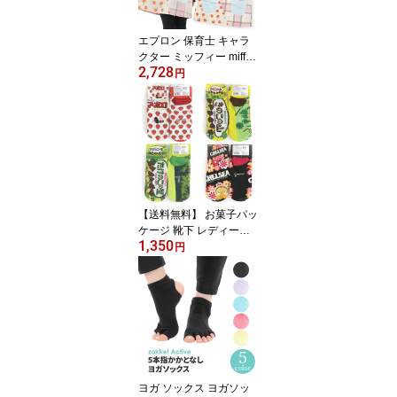
エプロン 保育士 キャラ
クター ミッフィー miffy
2,728
大きいサイズあり LL-3L
円
エプロン おしゃれ 幼稚
園 卒園ギフト プレゼン
ト
【送料無料】 お菓子パッ
ケージ 靴下 レディース
1,350
ソックス meijiチョコベ
円
ビー マーブルチョコ チ
ロルチョコ おやつパッケ
ージ 食べ物 面白い おも
しろ靴下
ヨガ ソックス ヨガソッ