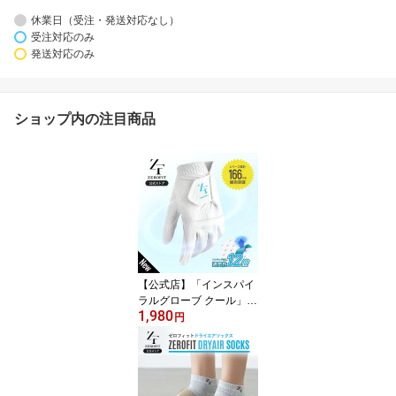
休業日（受注・発送対応なし）
受注対応のみ
発送対応のみ
ショップ内の注目商品
【公式店】「インスパイ
ラルグローブ クール」夏
1,980
用 ゴルフグローブ ゴル
円
フ グローブ ゴルフ手袋
汗 雨 左手 右手 両手用 メ
ンズ レディース ZEROFI
T ゼロフィット 返品交換