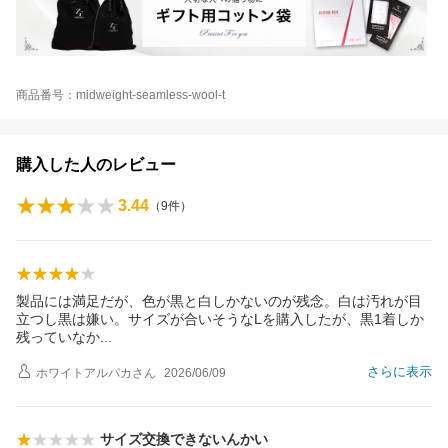
商品番号：midweight-seamless-wool-t
購入した人のレビュー
3.44
（
9
件）
製品には満足だが、色が黒と白しかないのが残念。白は汚れが目
立つし黒は嫌い。サイズが合いそうなLを購入したが、黒1着しか
残っていな
か
さらに表示
ホワイトアルパカ
さん
2026/06/09
サイズ交換できないんかい