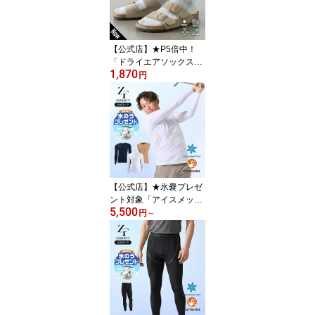
可 夏 INSPIRALGLOVE 1
8cm 19cm 20cm 21cm 2
2cm 23cm 24cm 25cm 2
6cm 27cm 28cm
【公式店】★P5倍中！
「ドライエアソックス」
1,870
スポーツソックス 冷却加
円
工 機能性ソックス 抗菌
防臭 ポリジン 綿麻 メン
ズ レディース メッシュ
スニーカー サンダル 2
2〜24cm 25〜27cm 2
7〜29cm ゴルフソックス
ZEROFIT 靴下 くつ下 ブ
ラック グレー ホワイト
【公式店】★氷嚢プレゼ
ント対象「アイスメッシ
5,500
ュ」返品交換可 ZEROFI
円
～
T ゼロフィット イオンス
ポーツ インナー スポー
ツウェア アンダーウェア
モックネック Vネック ノ
ースリーブ 長袖 ICE ME
SH メンズ レディース 男
女兼用 夏 涼しい 日焼け
対策 UV