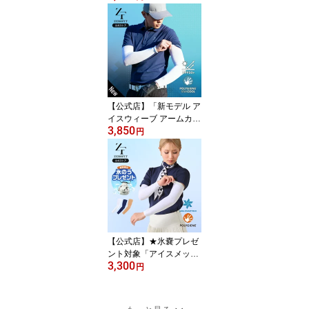
交換可 メンズ レディー
ス 冷感 uvカット スポー
ツ ゴルフ 接触冷感イン
ナー スポーツウェア ボ
レロ UV手袋 ICE MESH
夏用 涼しい 日焼け予防 Z
EROFIT ゼロフィット イ
オンスポーツ
【公式店】「新モデル ア
イスウィーブ アームカバ
3,850
ー」リニューアル メンズ
円
レディース 冷感 uvカッ
ト スポーツ ゴルフ 接触
冷感インナー スポーツウ
ェア UV手袋 ICE WEAVE
夏用 日焼け予防 紫外線
予防 ZEROFIT ゼロフィ
ット イオンスポーツ
【公式店】★氷嚢プレゼ
ント対象「アイスメッシ
3,300
ュ アームカバー」返品交
円
換可 レディース 冷感 uv
カット スポーツ ゴルフ
接触冷感インナー スポー