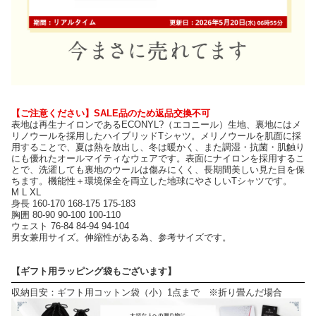
【ご注意ください】SALE品のため返品交換不可
表地は再生ナイロンであるECONYL?（エコニール）生地、裏地にはメ
リノウールを採用したハイブリッドTシャツ。メリノウールを肌面に採
用することで、夏は熱を放出し、冬は暖かく、また調湿・抗菌・肌触り
にも優れたオールマイティなウェアです。表面にナイロンを採用するこ
とで、洗濯しても裏地のウールは傷みにくく、長期間美しい見た目を保
ちます。機能性＋環境保全を両立した地球にやさしいTシャツです。
M L XL
身長 160-170 168-175 175-183
胸囲 80-90 90-100 100-110
ウェスト 76-84 84-94 94-104
男女兼用サイズ。伸縮性がある為、参考サイズです。
【ギフト用ラッピング袋もございます】
収納目安：ギフト用コットン袋（小）1点まで ※折り畳んだ場合