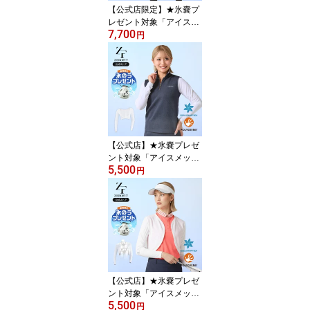
【公式店限定】★氷嚢プ
レゼント対象「アイスメ
7,700
ッシュ タイツ」返品交換
円
可 メンズ 冷感 uvカット
スポーツ ゴルフ 接触冷
感インナー スポーツウェ
ア タイツ UV ICE MESH
夏用 涼しい 日焼け予防
紫外線予防 ZEROFIT ゼ
ロフィット イオンスポー
ツ
【公式店】★氷嚢プレゼ
ント対象「アイスメッシ
5,500
ュ ボレロタイプ アーム
円
カバー」返品交換可 メン
ズ レディース 冷感 uvカ
ット スポーツ ゴルフ 接
触冷感インナー スポーツ
ウェア UV手袋 ICE MES
H 夏用 涼しい 日焼け予
防 紫外線予防 ZEROFIT
ゼロフィット
【公式店】★氷嚢プレゼ
ント対象「アイスメッシ
5,500
ュ オーバーボレロ」返品
円