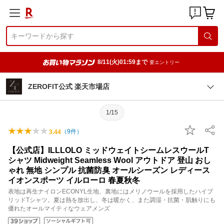
8/11(火)01:59まで
要エントリー
ZEROFIT公式 楽天市場店
1/15
（
9
件）
3.44
【公式店】ILLLOLO ミッドウェイトシームレスウールT
シャツ Midweight Seamless Wool アウトドア 登山 おし
ゃれ 無地 シンプル 抗菌防臭 オールシーズン レディース
イオンスポーツ イルローロ 春夏秋冬
表地は再生ナイロンECONYL生地、裏地にはメリノウールを採用したハイブ
リッドTシャツ。夏は熱を放出し、冬は暖かく、また調湿・抗菌・肌触りにも
優れたオールマイティなウェアメンズ