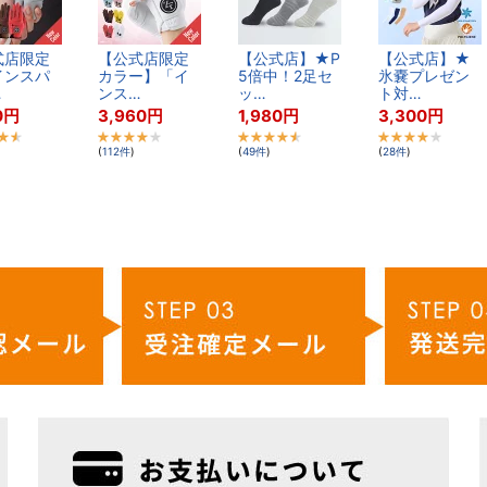
​店​限​定​
【​公​式​店​限​定​
【​公​式​店​】​★​P​
【​公​式​店​】​★​
​ン​ス​パ​
カ​ラ​ー​】​「​イ​
5​倍​中​！​2​足​セ​
氷​嚢​プ​レ​ゼ​ン​
…
ン​ス​…
ッ​…
ト​対​…
0
円
3,960
円
1,980
円
3,300
円
(
112
件
)
(
49
件
)
(
28
件
)