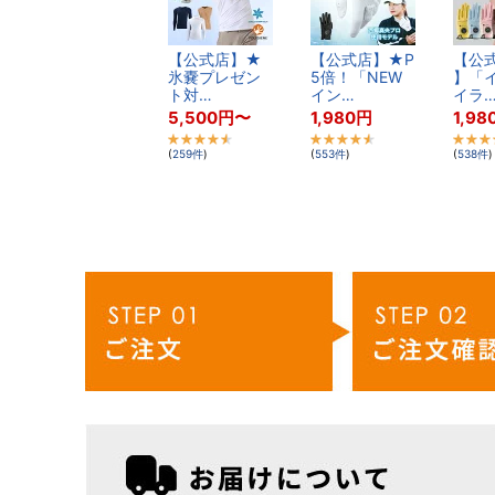
【​公​式​店​】​★​
【​公​式​店​】​★​P​
【​公​式
氷​嚢​プ​レ​ゼ​ン​
5​倍​！​「​N​E​W​
】​「​イ
ト​対​…
イ​ン​…
イ​ラ​
5,500
円
〜
1,980
円
1,98
(
259
件
)
(
553
件
)
(
538
件
)