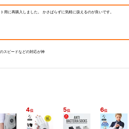
ント用に再購入しました。 かさばらずに気軽に扱えるのが良いです。
発送のスピードなどの対応が神
4
5
6
位
位
位