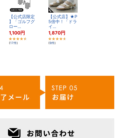
【​公​式​店​限​定​
【​公​式​店​】​★​P​
】​「​ゴ​ル​フ​グ​
5​倍​中​！​「​ド​ラ​
ロ​ー​…
イ​…
1,100
円
1,870
円
(
17
件
)
(
9
件
)