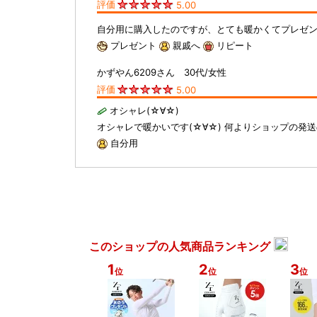
評価
5.00
自分用に購入したのですが、とても暖かくてプレゼ
プレゼント
親戚へ
リピート
かずやん6209さん 30代/女性
評価
5.00
オシャレ(☆∀☆)
オシャレで暖かいです(☆∀☆) 何よりショップの
自分用
このショップの人気商品ランキング
1
2
3
位
位
位