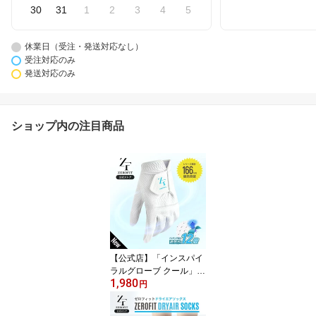
30
31
1
2
3
4
5
休業日（受注・発送対応なし）
受注対応のみ
発送対応のみ
ショップ内の注目商品
【公式店】「インスパイ
ラルグローブ クール」夏
1,980
用 ゴルフグローブ ゴル
円
フ グローブ ゴルフ手袋
汗 雨 左手 右手 両手用 メ