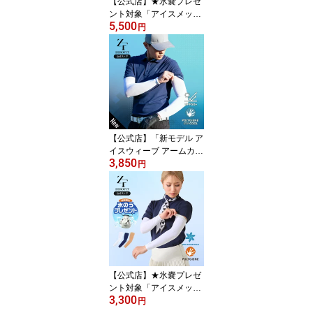
【公式店】★氷嚢プレゼ
ント対象「アイスメッシ
5,500
ュ オーバーボレロ」返品
円
交換可 メンズ レディー
ス 冷感 uvカット スポー
ツ ゴルフ 接触冷感イン
ナー スポーツウェア ボ
レロ UV手袋 ICE MESH
夏用 涼しい 日焼け予防 Z
EROFIT ゼロフィット イ
オンスポーツ
【公式店】「新モデル ア
イスウィーブ アームカバ
3,850
ー」リニューアル メンズ
円
レディース 冷感 uvカッ
ト スポーツ ゴルフ 接触
冷感インナー スポーツウ
ェア UV手袋 ICE WEAVE
夏用 日焼け予防 紫外線
予防 ZEROFIT ゼロフィ
ット イオンスポーツ
【公式店】★氷嚢プレゼ
ント対象「アイスメッシ
3,300
ュ アームカバー」返品交
円
換可 レディース 冷感 uv