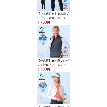
SH メンズ レディース 男
女兼用 夏 涼しい 日焼け
対策 UV
【公式店限定】★氷嚢プ
レゼント対象「アイスメ
7,700
ッシュ タイツ」返品交換
円
可 メンズ 冷感 uvカット
スポーツ ゴルフ 接触冷
感インナー スポーツウェ
ア タイツ UV ICE MESH
夏用 涼しい 日焼け予防
紫外線予防 ZEROFIT ゼ
ロフィット イオンスポー
ツ
【公式店】★氷嚢プレゼ
ント対象「アイスメッシ
5,500
ュ ボレロタイプ アーム
円
カバー」返品交換可 メン
ズ レディース 冷感 uvカ
ット スポーツ ゴルフ 接
触冷感インナー スポーツ
ウェア UV手袋 ICE MES
H 夏用 涼しい 日焼け予
防 紫外線予防 ZEROFIT
ゼロフィット