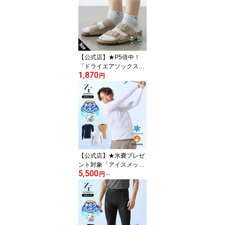
ンズ レディース ZEROFI
T ゼロフィット 返品交換
可 夏 INSPIRALGLOVE 1
8cm 19cm 20cm 21cm 2
2cm 23cm 24cm 25cm 2
6cm 27cm 28cm
【公式店】★P5倍中！
「ドライエアソックス」
1,870
スポーツソックス 冷却加
円
工 機能性ソックス 抗菌
防臭 ポリジン 綿麻 メン
ズ レディース メッシュ
スニーカー サンダル 2
2〜24cm 25〜27cm 2
7〜29cm ゴルフソックス
ZEROFIT 靴下 くつ下 ブ
ラック グレー ホワイト
【公式店】★氷嚢プレゼ
ント対象「アイスメッシ
5,500
ュ」返品交換可 ZEROFI
円
～
T ゼロフィット イオンス
ポーツ インナー スポー
ツウェア アンダーウェア
モックネック Vネック ノ
ースリーブ 長袖 ICE ME