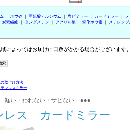
ム
｜
ホウ砂
｜
亜硫酸カルシウム
｜
塩ビミラー
｜
カードミラー
｜
メ
｜
炭素繊維
｜
タングステン
｜
アクリル板
｜
窒化ホウ素
｜
メチレンブ
、地域によってはお届けに日数がかかる場合がございます
鏡の取付け方法
ステンレスミラー
● 軽い・われない・サビない ●●●
ンレス カードミラー