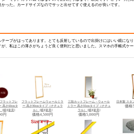
良かった。カードサイズなのでサッと出せてすぐ使えるのが良いです。
ルテープがはってあります。とても反射しているので出掛けにはいい鏡になり
すが、私はこの薄さがちょうど良く便利だと思いました。スマホの手帳式ケ
】フラットフレ
フラットフレームウォールミラ
三段カットフレーム・ウォール
日本製 スタ
高さ60cmタ
ー 高さ90cmタイプ（ナチュラ
ミラー 高さ93cmタイプ（ナチュ
価格
[鏡][姿見]
ル） [鏡][姿見]
ラル） [鏡][姿見]
00円
価格
4,500円
価格
5,000円