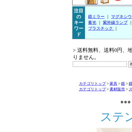
注目
の
鏡ミラー
｜
マグネシウ
キー
蓄光
｜
紫外線ランプ
ワー
プラスチック
｜
ド
> 送料無料、送料0円
りません。
カテゴリトップ
>
家具
>
鏡
>
カテゴリトップ
>
素材販売
>
●●
ステ