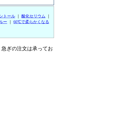
ントール
｜
酸化セリウム
｜
ルー
｜
60℃で柔らかくなる
。急ぎの注文は承ってお