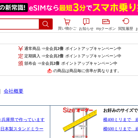
買い物かご
お知らせ
myクーポン
閲覧履歴
通常商品 ⇒全会員
2倍
ポイントアップキャンペーン中
定期購入 ⇒全会員
2倍
ポイントアップキャンペーン中
頒布会 ⇒全会員
2倍
ポイントアップキャンペーン中
の商品は商品毎に倍率が異なります。
｜
会社概要
お好みのサイズで
<兵庫県で作っています
横400ミリまで 縦
日本製スタンドミラー
横600ミリまで 縦