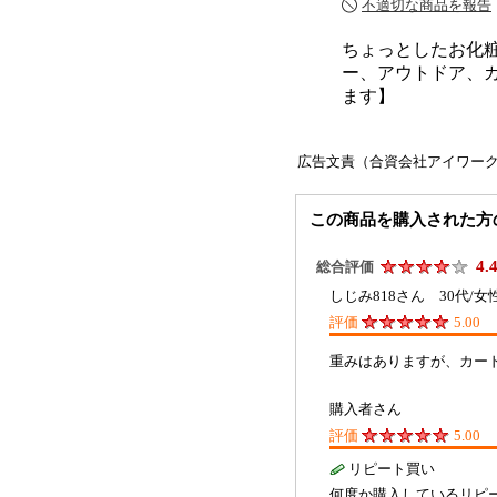
不適切な商品を報告
ちょっとしたお化
ー、アウトドア、カード
ます】
広告文責（合資会社アイワーク ・06
この商品を購入された方
4.
総合評価
しじみ818さん 30代/女
評価
5.00
重みはありますが、カー
購入者さん
評価
5.00
リピート買い
何度か購入しているリピ