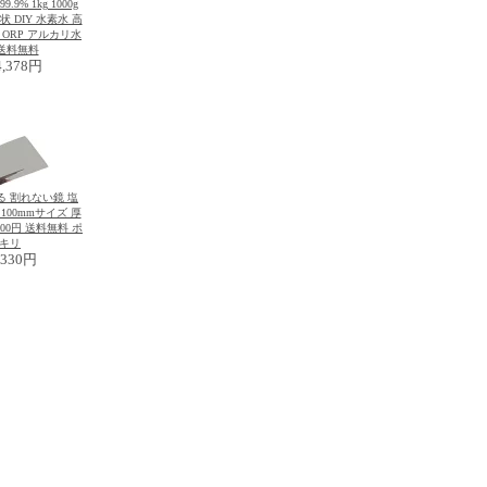
9% 1kg 1000g
状 DIY 水素水 高
 ORP アルカリ水
送料無料
4,378円
 割れない鏡 塩
×100mmサイズ 厚
 300円 送料無料 ポ
キリ
330円