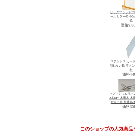
ビッグフラットフ
ールミラー60×90
鏡
価格
9,8
ステンレス カー
割れない鏡 厚さ0.
料
価格
44
マグネシウムリボ
3本DIY 水素水 水
封筒出荷 普通郵
価格
35
このショップの人気商品