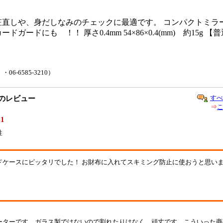
粧直しや、身だしなみのチェックに最適です。 コンパクトミラ
ガードにも ！！ 厚さ0.4mm 54×86×0.4(mm) 約15g
-6585-3210）
すべ
のレビュー
⇒
41
性
ドケースにピッタリでした！ お財布に入れてスキミング防止に使おうと思
ーターです。ガラス製ではないので割れたりはなく、頑丈です。こういった商