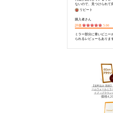
ないので、見つけられて
リピート
購入者さん
評価
5.00
ミラー部分に青いビニー
られるレビューもありま
【送料込み 国産
ームウォールミラー 
イプ（ブラウン） 
価格
4,2