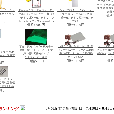
マグネシウム 99.
3mm ボール 粒
純度 金属 粒状
レーム・ウォ
【3mmガラス】 サイズオーダー
【3mmガラス】 サイズオーダー
無臭 
cmナチュラル
できるウォールミラー （横40セ
ミラー 鏡 フレームなし 板鏡
価格
ンチまで 縦120センチまで） フ
（横40センチまで 縦120センチ
00円
レーム5cm ブラウン sizeorder_a
まで）
価格
6,000円
価格
6,000円
ハサミで切れる 割れない鏡 塩
ハサミで切れる
蓄光 夜光パウダー 夜光粉末
ビミラー [A4サイズ 厚さ0.5mm]
ビミラー [100
耐水仕様 10g セラミック 黄
ドミラー 無地
1枚 1000円 ポッキリ 送料無料
さ0.5mm] 1枚
緑 長時間発光タイプ
4mm 送料無
ポイント消化
ッ
SrAl2O4 ポッキリ
価格
1,100円
価格
価格
550円
0円
ン 約10cm
素 高純度 郵便
便 ポスト投函
0円
ランキング
8月6日(木)更新 (集計日：7月30日～8月5日)