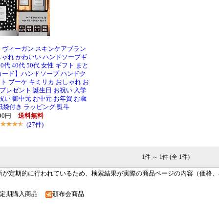
】ヴィーガン スキンケアブラン
 おしゃれ かわいい ハンドソープギ
0代 40代 50代 女性 ギフト まと
カード】ハンドソープ ハンドク
ト ブーケ キミリカ おしゃれ お
 プレゼント 誕生日 お祝い 入学
祝い 御中元 お中元 お年賀 お歳
紙袋付き ラッピング 熨斗
190円
送料無料
(27件)
1件 ～ 1件 (全 1件)
新が定期的に行われているため、検索結果が実際の商品ページの内容（価格、
定期購入商品
頒布会商品