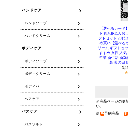
【選べるカード
ド KIMIRICA
フトセット 20代 3
め買い【選べる
リーム ギフトセッ
すすめ 女性 人気
卒業 新生活 新築
暮 母の日 
3,
※商品ページの更
い。
※
予約商品