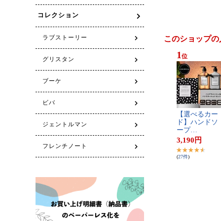
このショップの
1
位
【​選​べ​る​カ​ー​
ド​】​ハ​ン​ド​ソ​
ー​プ​…
3,190
円
(
27
件
)