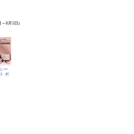
日～8月5日)
シ​ー​
​ ​ボ​