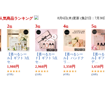
人気商品ランキング
8月6日(木)更新 (集計日：7月30
2
3
4
5
位
位
位
位
【​選​べ​る​シ​ー​
【​選​べ​る​カ​ー​
【​選​べ​る​シ​ー​
【​選​べ​る​
ル​】​ギ​フ​ト​ ​3​点​
ド​】​ギ​フ​ト​ ​5​点​
ル​】​ ​ハ​ン​ド​ク​
ル​】​ギ​フ​ト
セ​…
セ​…
リ​…
デ​…
1,980
円
2,960
円
1,350
円
1,650
円
(
37
件
)
(
21
件
)
(
47
件
)
(
20
件
)