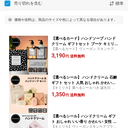
売り切れを含む
標準
価格や送料は、商品のサイズや色によって異なる場合があります。
【選べるカード】ハンドソープ ハンド
クリーム ギフトセット ブーケ キミリカ
【選べるカード】ヴィーガン スキンケアブ
おしゃれ おすすめ 女性 人気 プレゼン
ランド KIMIRICA おしゃれ かわいい ハンド
3,190
ト 誕生日 お祝い 入学 卒業 新生活 新築
送料無料
円
ソープギフトセット 20代 30代 40代 50代
祝い 御中元 お中元 お年賀 お歳暮 母の
女性 ギフト まとめ買い
日 紙袋付き ラッピング 熨斗
【選べるシール】 ハンドクリーム 石鹸
ギフト セット 人気 おしゃれ かわいい
【キミリカ】選べるシールつき 誕生日 お礼
女性 ハンドケア 誕生日 母の日 プチギ
ギフト プレゼント ハロウィン クリスマス
1,350
フト プレゼント 彼女 妻 友達 コスメ ク
送料無料
円
ホワイトデー 母の日
リスマス 退職 御中元 お中元 ミニギフ
ト 出産祝い 熨斗 kimirica 送料無料
【選べるシール】ハンドクリーム ギフ
ト おしゃれ いい香り かわいい 女性 人
【キミリカ】ヴィーガンスキンケアブラン
気 おすすめ 誕生日 プレゼント バッグ