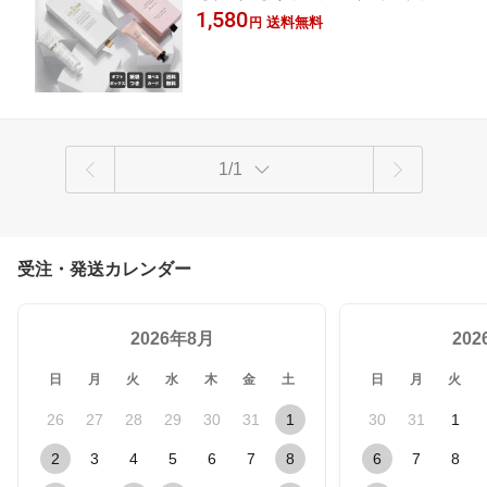
ド 香水のような香り スパ 癒し ハンドクリ
1,580
付き メッセージカード ホワイトデー 彼
送料無料
円
ーム ハンドケアセット
女 妻 友達 コスメ 退職 プチギフト クリ
スマス 出産祝い 母の日 20代 30代 40代
送料無料 kimirica
1/1
受注・発送カレンダー
2026年8月
20
日
月
火
水
木
金
土
日
月
火
26
27
28
29
30
31
1
30
31
1
2
3
4
5
6
7
8
6
7
8