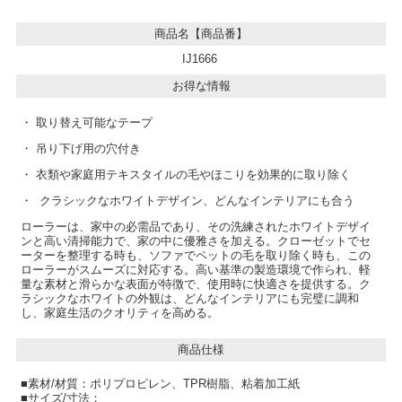
商品名【商品番】
IJ1666
お得な情報
・ 取り替え可能なテープ
・ 吊り下げ用の穴付き
・ 衣類や家庭用テキスタイルの毛やほこりを効果的に取り除く
・ クラシックなホワイトデザイン、どんなインテリアにも合う
ローラーは、家中の必需品であり、その洗練されたホワイトデザイ
ンと高い清掃能力で、家の中に優雅さを加える。クローゼットでセ
ーターを整理する時も、ソファでペットの毛を取り除く時も、この
ローラーがスムーズに対応する。高い基準の製造環境で作られ、軽
量な素材と滑らかな表面が特徴で、使用時に快適さを提供する。ク
ラシックなホワイトの外観は、どんなインテリアにも完璧に調和
し、家庭生活のクオリティを高める。
商品仕様
■素材/材質：ポリプロピレン、TPR樹脂、粘着加工紙
■サイズ/寸法：