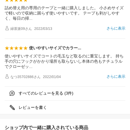
詰め替え用の専用のテープと一緒に購入しました。 小さめサイズ
で軽いので収納に困らず使いやすいです。 テープも剥がしやす
く、毎日の
掃
さらに表示
緑茶派09
さん
2022/03/13
使いやすいサイズでカラ
ー
使いやすいサイズでコートの毛玉など取るのに重宝します。 持ち
手の穴にフックがかかり場所も取らないし本体の色もナチュラル
でクローゼ
ッ
さらに表示
なつ35702886
さん
2022/01/04
すべてのレビューを見る (
件)
3
レビューを書く
ショップ内で一緒に購入されている商品