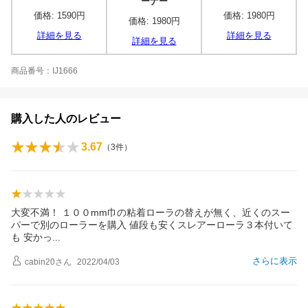
ーナー
価格: 1590円
価格: 1980円
価格: 1980円
詳細を見る
詳細を見る
詳細を見る
商品番号：IJ1666
購入した人のレビュー
3.67
（
3
件）
大変不満！ １００mm巾の粘着ローラの替えが無く、近くのスー
パーで別のローラーを購入 値段も安くスレアーローラ３本付いて
も 安か
っ
さらに表示
cabin20
さん
2022/04/03