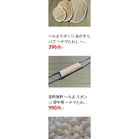
へちまスポンジ あかすり
パフ ヘチマたわし へち
396
またわし あかすり 垢す
円
～
り ボディスポンジ
送料無料 へちま スポン
ジ 背中用 ヘチマたわし
990
へちまたわし あかすり
円
～
垢すり ボディスポンジ