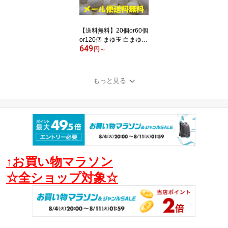
【送料無料】20個or60個
or120個 まゆ玉 白まゆ
649
白玉 繭玉 スキンケア 洗
円
～
顔シルク 蚕 クレンジン
グ 毛穴ケア セリシン
もっと見る
↑お買い物マラソン
☆全ショップ対象☆