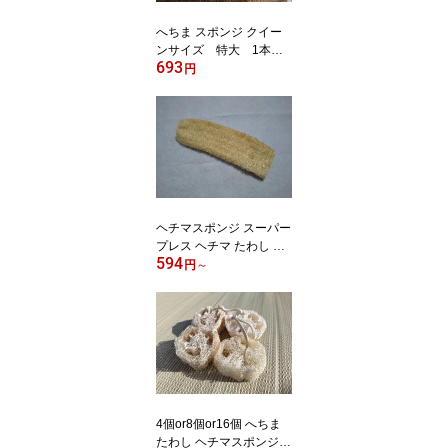
へちま スポンジ クイー
ンサイズ 特大 1本
693
【ヘチマたわし/帯枕 へ
円
ちま/糸瓜/ボディーケア
用品/あかすり】
ヘチマスポンジ スーパー
プレス ヘチマ たわし へ
594
ちま たわし 垢すり ボデ
円
～
ィスポンジ 食器洗いスポ
ンジ キッチンスポンジ
油汚れ 食器用スポンジヘ
チマスポンジ
4個or8個or16個 へちま
たわし ヘチマスポンジ