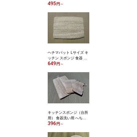
495
輪切りタイプ キッチンス
円
～
ポンジ 台所用スポンジ
食器洗いスポンジ メール
便送料無料
ヘチマパット Lサイズ キ
ッチン スポンジ 食器 台
649
所用 食器洗いスポンジ
円
～
帯枕 帯板 前板 インソー
ル 中敷き あかすり ヘチ
マスポンジ へちま スポ
ンジ
キッチンスポンジ（台所
用） 食器洗い用 へちま
396
スポンジ 天然素材 エコ
円
～
スポンジ 泡立ち 水切れ
速乾