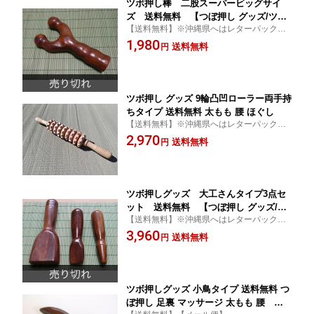
ツボ押し棒 二股スーパービッグサイ
ズ 送料無料 【つぼ押し グッズ/ツボ
【送料無料】※沖縄県へはレターパックプ
押し グッズ/ツボ押し棒/マッサージ器/
ラスでのお届けとなります(追加送料は必要
1,980
タイマッサージ/腰 太もも マッサージ/
送料無料
円
ありません)
腰 マッサージ/健康グッズ】【smtb-
k】【kb】
ツボ押し グッズ 9輪凸凹ローラー両手持
ちタイプ 送料無料 太もも 腰 ほぐし
【送料無料】※沖縄県へはレターパックプ
ラスでのお届けとなります(追加送料は必要
2,970
送料無料
円
ありません)
ツボ押しグッズ 大工さんタイプ3点セ
ット 送料無料 【つぼ押し グッズ/ツ
【送料無料】※沖縄県へはレターパックプ
ボ押し グッズ/ツボ押し棒/マッサージ
ラスでのお届けとなります(追加送料は必要
3,960
器/タイマッサージ/腰 太もも マッサー
送料無料
円
ありません)
ジ/腰 マッサージ/健康グッズ】【smtb
-k】【kb】 02P03Dec16
ツボ押しグッズ 小鳥タイプ 送料無料 つ
ぼ押し 足裏 マッサージ 太もも 腰 マ