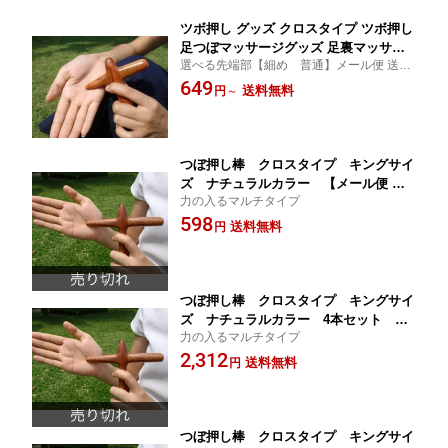
ツボ押し グッズ クロスタイプ ツボ押し
足つぼマッサージグッズ 足裏マッサー
選べる先端部【細め 普通】メール便 送料
ジ ツボ押し 足裏 ツボ押し マッサージ
無料 クロスタイプ レギュラーサイズ つぼ
649
器
送料無料
円
～
押し グッズ
つぼ押し棒 クロスタイプ キングサイ
ズ ナチュラルカラー 【メール便 送
力の入るマルチタイプ
料無料】【つぼ押し グッズ/ツボ押し グ
598
ッズ/ツボ押し棒/マッサージ器/タイマッ
送料無料
円
サージ/足つぼ/足裏マッサージ/肩こり/
首こり/足 むくみ】【smtb-k】【kb】
02P04Jul15
つぼ押し棒 クロスタイプ キングサイ
ズ ナチュラルカラー 4本セット
力の入るマルチタイプ
【メール便 送料無料】【つぼ押し グッ
2,312
ズ/ツボ押し グッズ/ツボ押し棒/マッサ
送料無料
円
ージ器/タイマッサージ/足つぼ/足裏マッ
サージ/肩こり/首こり/足 むくみ】【smt
b-k】【kb】 02P04Jul15
つぼ押し棒 クロスタイプ キングサイ