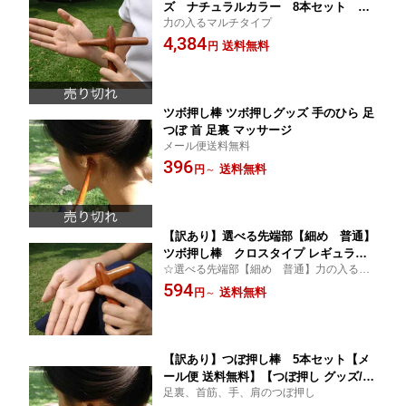
ズ ナチュラルカラー 8本セット
力の入るマルチタイプ
【メール便 送料無料】【つぼ押し グッ
4,384
ズ/ツボ押し グッズ/ツボ押し棒/マッサ
送料無料
円
ージ器/タイマッサージ/足つぼ/足裏マッ
サージ/肩こり/首こり/足 むくみ】【smt
b-k】【kb】 02P04Jul15
ツボ押し棒 ツボ押しグッズ 手のひら 足
つぼ 首 足裏 マッサージ
メール便送料無料
396
送料無料
円
～
【訳あり】選べる先端部【細め 普通】
ツボ押し棒 クロスタイプ レギュラー
☆選べる先端部【細め 普通】力の入るマ
サイズ【メール便 送料無料】【ツボ押
ルチタイプ
594
し グッズ/つぼ押し グッズ/ツボ押し/マ
送料無料
円
～
ッサージ器/足つぼ/足裏マッサージ/肩こ
り/足 むくみ/健康グッズ】【smtb-k】
【kb】
【訳あり】つぼ押し棒 5本セット【メ
ール便 送料無料】【つぼ押し グッズ/ツ
足裏、首筋、手、肩のつぼ押し
ボ押し グッズ/ツボ押し棒/マッサージ