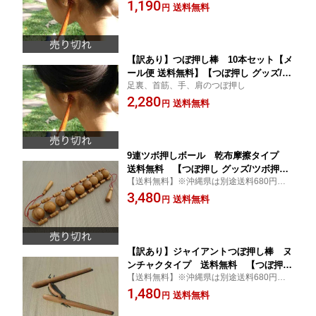
1,190
器/タイマッサージ/足つぼ/足裏マッサー
送料無料
円
ジ/肩こり/首こり/足 むくみ】【smtb-
k】【kb】
【訳あり】つぼ押し棒 10本セット【メ
ール便 送料無料】【つぼ押し グッズ/ツ
足裏、首筋、手、肩のつぼ押し
ボ押し グッズ/ツボ押し棒/マッサージ
2,280
器/タイマッサージ/足つぼ/足裏マッサー
送料無料
円
ジ/肩こり/首こり/足 むくみ】【smtb-
k】【kb】
9連ツボ押しボール 乾布摩擦タイプ
送料無料 【つぼ押し グッズ/ツボ押し
【送料無料】※沖縄県は別途送料680円が
グッズ/ツボ押し棒/マッサージ器/タイマ
掛かります
3,480
ッサージ/背中 マッサージ/腰 マッサー
送料無料
円
ジ/健康グッズ】【smtb-k】【kb】
532P19Mar16
【訳あり】ジャイアントつぼ押し棒 ヌ
ンチャクタイプ 送料無料 【つぼ押し
【送料無料】※沖縄県は別途送料680円が
グッズ/ツボ押し グッズ/ツボ押し棒/マ
掛かります
1,480
ッサージ器/タイマッサージ/太ももマッ
送料無料
円
サージ/健康グッズ】【smtb-k】【kb】