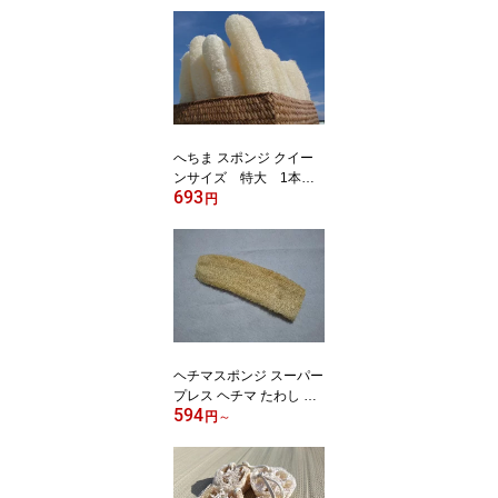
へちま スポンジ クイー
ンサイズ 特大 1本
693
【ヘチマたわし/帯枕 へ
円
ちま/糸瓜/ボディーケア
用品/あかすり】
ヘチマスポンジ スーパー
プレス ヘチマ たわし へ
594
ちま たわし 垢すり ボデ
円
～
ィスポンジ 食器洗いスポ
ンジ キッチンスポンジ
油汚れ 食器用スポンジヘ
チマスポンジ