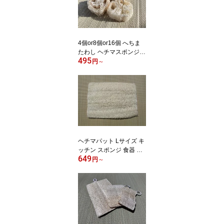
4個or8個or16個 へちま
たわし ヘチマスポンジ
495
輪切りタイプ キッチンス
円
～
ポンジ 台所用スポンジ
食器洗いスポンジ メール
便送料無料
ヘチマパット Lサイズ キ
ッチン スポンジ 食器 台
649
所用 食器洗いスポンジ
円
～
帯枕 帯板 前板 インソー
ル 中敷き あかすり ヘチ
マスポンジ へちま スポ
ンジ