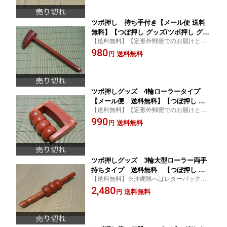
02P03Dec16
ツボ押し 持ち手付き【メール便 送料
無料】【つぼ押し グッズ/ツボ押し グッ
【送料無料】【定形外郵便でのお届けとな
ズ/ツボ押し棒/マッサージ器/タイマッサ
ります】
980
ージ/背中 マッサージ/腰 マッサージ/
送料無料
円
健康グッズ】【smtb-k】【kb】
ツボ押しグッズ 4輪ローラータイプ
【メール便 送料無料】【つぼ押し グ
【送料無料】【定形外郵便でのお届けとな
ッズ/ツボ押し グッズ/ツボ押し棒/マッ
ります】
990
サージ器/タイマッサージ/背中 マッサー
送料無料
円
ジ/腰 マッサージ/健康グッズ】【smtb
-k】【kb】
ツボ押しグッズ 3輪大型ローラー両手
持ちタイプ 送料無料 【つぼ押し グ
【送料無料】※沖縄県へはレターパックプ
ッズ/ツボ押し グッズ/ツボ押し棒/マッ
ラスでのお届けとなります(追加送料は必要
2,480
サージ器/タイマッサージ/太もも マッサ
送料無料
円
ありません)
ージ/腰 マッサージ/健康グッズ】【sm
tb-k】【kb】 02P03Dec16