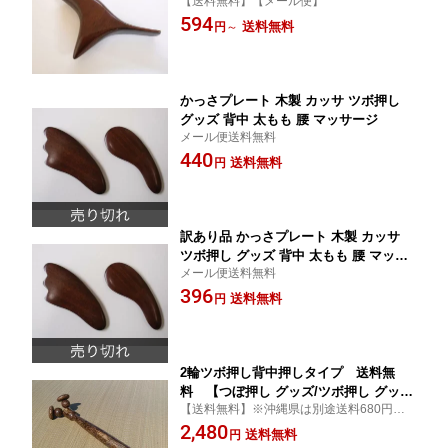
【送料無料】【メール便】
ッサージ/健康グッズ
594
送料無料
円
～
かっさプレート 木製 カッサ ツボ押し
グッズ 背中 太もも 腰 マッサージ
メール便送料無料
440
送料無料
円
訳あり品 かっさプレート 木製 カッサ
ツボ押し グッズ 背中 太もも 腰 マッサ
メール便送料無料
ージ
396
送料無料
円
2輪ツボ押し背中押しタイプ 送料無
料 【つぼ押し グッズ/ツボ押し グッ
【送料無料】※沖縄県は別途送料680円が
ズ/ツボ押し棒/マッサージ器/タイマッサ
掛かります
2,480
ージ/背中 マッサージ/腰 マッサージ/
送料無料
円