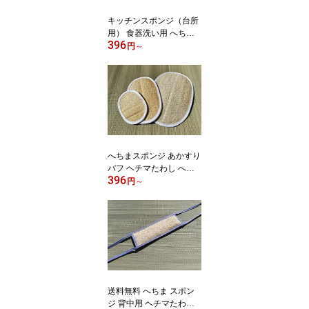
キッチンスポンジ（台所
用） 食器洗い用 へちま
396
スポンジ 天然素材 エコ
円
～
スポンジ 泡立ち 水切れ
速乾
へちまスポンジ あかすり
パフ ヘチマたわし へち
396
またわし あかすり 垢す
円
～
り ボディスポンジ
送料無料 へちま スポン
ジ 背中用 ヘチマたわし