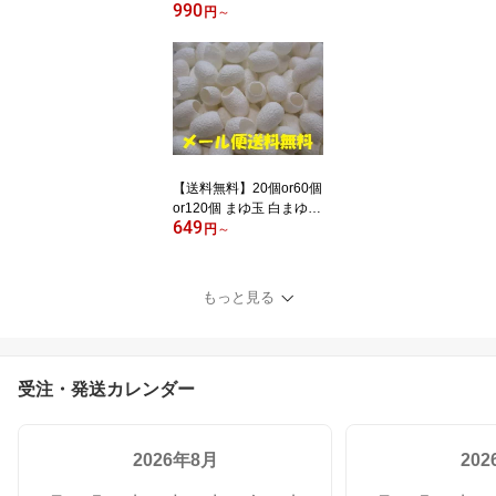
990
へちまたわし あかすり
円
～
垢すり ボディスポンジ
【送料無料】20個or60個
or120個 まゆ玉 白まゆ
649
白玉 繭玉 スキンケア 洗
円
～
顔シルク 蚕 クレンジン
グ 毛穴ケア セリシン
もっと見る
受注・発送カレンダー
2026年8月
20