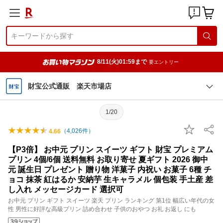
8/11(火)01:59まで
要エントリー
財宝公式通販 楽天市場店
1/20
（
4,026
件）
4.66
【P3倍】 お中元 プリン スイーツ ギフト 財宝 プレミアム
プリン 4個/6個 送料無料 お取り寄せ 夏ギフト 2026 御中
元 誕生日 プレゼント 贈り物 洋菓子 内祝い お菓子 6種 チ
ョコ 抹茶 紅はるか 安納芋 生キャラメル 個包装 手土産 差
し入れ メッセージカード 選択可
お中元 プリン ギフト スイーツ 楽天 プリン ランキング 第1位 幅広い年代の女
性 男性に好評な高級プリン 詰め合わせ 子供のおやつ お礼 お返し にも