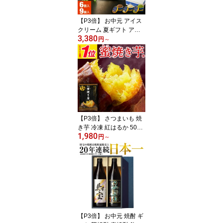
【P3倍】 お中元 アイス
クリーム 夏ギフト アイ
3,380
ス ギフト 詰め合わせ 3種
円
～
6個 9個 楽天 御中元 202
6 プレゼント バニラ 国産
抹茶 チョコレート 送料
無料 アイスギフト スイ
ーツ お取り寄せ 抹茶ア
イス バニラアイス
【P3倍】 さつまいも 焼
き芋 冷凍 紅はるか 500g/
1,980
1kg/1.5kg/3kg 贈答用 蜜
円
～
焼き芋 送料無料 ギフト
お中元 夏ギフト スイー
ツ 誕生日 プレゼント 鹿
児島産 やきいも 冷やし
焼き芋 お菓子 おやつ 代
用 食品 お祝い
【P3倍】 お中元 焼酎 ギ