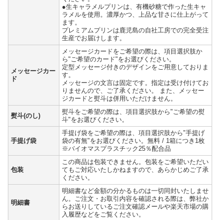
●生キャラメルプリンは、有機砂糖で作った生キャ
ラメルを使用。濃厚かつ、上品な甘さに仕上がって
ます。
プレミアムプリンは鹿児島の自社工房での完全受注
生産でお届けします。
メッセージカードをご希望の際は、項目選択肢か
ら"ご希望のカード"をお選びください。
定型メッセージ付きのデザインをご用意しておりま
メッセージカー
す。
ド
メッセージの文言は固定です。指定は受け付けてお
りませんので、ご了承ください。 また、メッセー
ジカードと熨斗は併用いただけません。
熨斗をご希望の際は、項目選択肢から"ご希望の熨
熨斗(のし)
斗"をお選びください。
手提げ袋をご希望の際は、項目選択肢から"手提げ
手提げ袋
袋の有無"をお選びください。無料 / 1箱につき1枚
※バイオマスプラスチック25％配合品
この商品は包装できません。包装をご希望いただい
包装
てもご対応いたしかねますので、あらかじめご了承
ください。
明細書など金額の分かるものは一切同封いたしませ
ん。ご注文・お取引内容を確認される際は、弊社か
明細書
らお送りしているご注文確認メールや楽天市場の購
入履歴などをご覧ください。