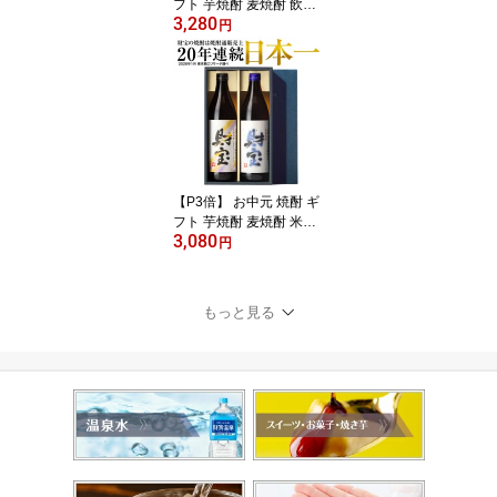
フト 芋焼酎 麦焼酎 飲み
3,280
比べセット 財宝 白黒 90
円
0ml 2本 お酒 送料無料 楽
天 夏ギフト 御中元 2026
誕生日 プレゼント 芋焼
酎ギフト 麦焼酎ギフト
鹿児島 麦 芋 飲み比べ 男
性 贈り物
【P3倍】 お中元 焼酎 ギ
フト 芋焼酎 麦焼酎 米焼
3,080
酎 飲み比べセット 財宝
円
白麹 900ml 2本 送料無料
楽天 夏ギフト 御中元 20
26 誕生日 プレゼント 麦
もっと見る
芋 米 飲み比べ 詰め合わ
せ セット お酒 男性 鹿児
島 本格焼酎