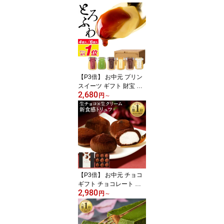
【P3倍】 お中元 プリン
スイーツ ギフト 財宝 プ
2,680
レミアムプリン 4個/6個
円
～
送料無料 お取り寄せ 夏
ギフト 2026 御中元 誕生
日 プレゼント 贈り物 洋
菓子 内祝い お菓子 6種
チョコ 抹茶 紅はるか 安
納芋 生キャラメル 個包
装 手土産 差し入れ メッ
セージカード 選択可
【P3倍】 お中元 チョコ
ギフト チョコレート ス
2,980
イーツ 生チョコ トリュ
円
～
フ シャンティ ショコラ 9
個入 1箱/2箱 送料無料 楽
天 夏ギフト 御中元 2026