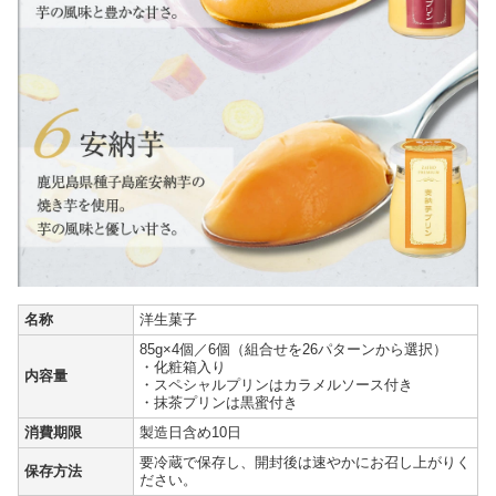
名称
洋生菓子
85g×4個／6個（組合せを26パターンから選択）
・化粧箱入り
内容量
・スペシャルプリンはカラメルソース付き
・抹茶プリンは黒蜜付き
消費期限
製造日含め10日
要冷蔵で保存し、開封後は速やかにお召し上がりく
保存方法
ださい。