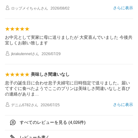
さらに表示
ロップメイちゃん
さん
2026/08/02
お中元として実家に母に送りましたが 大変喜んでいました 今後共
宜しくお願い致します
jkrakutennet
さん
2026/07/29
美味しさ間違いなし
息子の誕生日に合わせ息子夫婦宅に日時指定で送りました。届い
てすぐに食べたようでここのプリンは美味しさ間違いなしと喜び
の連絡があり
ま
さらに表示
デニム6782
さん
2026/07/25
すべてのレビューを見る (
件)
4,026
レビューを書く