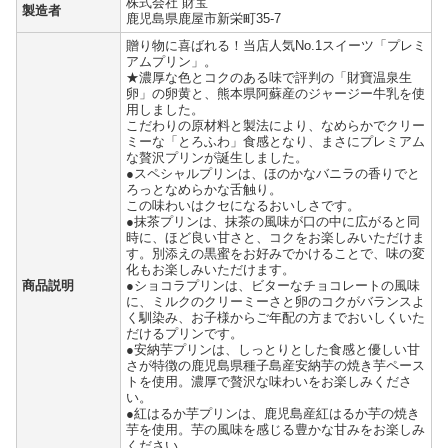
株式会社 財宝
製造者
鹿児島県鹿屋市新栄町35-7
贈り物に喜ばれる！当店人気No.1スイーツ「プレミ
アムプリン」。
★濃厚な色とコクのある味で評判の「財寶温泉生
卵」の卵黄と、熊本県阿蘇産のジャージー牛乳を使
用しました。
こだわりの原材料と製法により、なめらかでクリー
ミーな「とろふわ」食感となり、まさにプレミアム
な贅沢プリンが誕生しました。
●スペシャルプリンは、ほのかなバニラの香りでと
ろっとなめらかな舌触り。
この味わいはクセになるおいしさです。
●抹茶プリンは、抹茶の風味が口の中に広がると同
時に、ほど良い甘さと、コクをお楽しみいただけま
す。別添えの黒蜜をお好みでかけることで、味の変
化もお楽しみいただけます。
商品説明
●ショコラプリンは、ビターなチョコレートの風味
に、ミルクのクリーミーさと卵のコクがバランスよ
く馴染み、お子様からご年配の方までおいしくいた
だけるプリンです。
●安納芋プリンは、しっとりとした食感と優しい甘
さが特徴の鹿児島県種子島産安納芋の焼き芋ペース
トを使用。濃厚で贅沢な味わいをお楽しみくださ
い。
●紅はるか芋プリンは、鹿児島産紅はるか芋の焼き
芋を使用。芋の風味を感じる豊かな甘みをお楽しみ
ください。