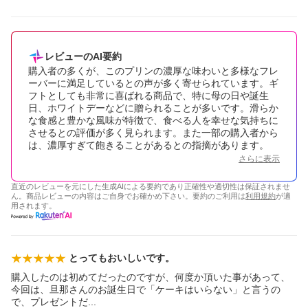
レビューのAI要約
購入者の多くが、このプリンの濃厚な味わいと多様なフレ
ーバーに満足しているとの声が多く寄せられています。ギ
フトとしても非常に喜ばれる商品で、特に母の日や誕生
日、ホワイトデーなどに贈られることが多いです。滑らか
な食感と豊かな風味が特徴で、食べる人を幸せな気持ちに
させるとの評価が多く見られます。また一部の購入者から
は、濃厚すぎて飽きることがあるとの指摘があります。
さらに表示
直近のレビューを元にした生成AIによる要約であり正確性や適切性は保証されませ
ん。商品レビューの内容はご自身でお確かめ下さい。要約のご利用は
利用規約
が適
用されます。
とってもおいしいです。
購入したのは初めてだったのですが、何度か頂いた事があって、
今回は、旦那さんのお誕生日で「ケーキはいらない」と言うの
で、プレゼント
だ