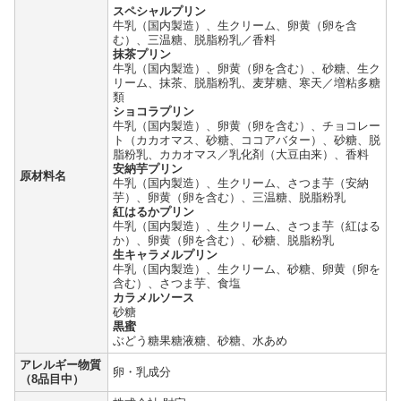
スペシャルプリン
牛乳（国内製造）、生クリーム、卵黄（卵を含
む）、三温糖、脱脂粉乳／香料
抹茶プリン
牛乳（国内製造）、卵黄（卵を含む）、砂糖、生ク
リーム、抹茶、脱脂粉乳、麦芽糖、寒天／増粘多糖
類
ショコラプリン
牛乳（国内製造）、卵黄（卵を含む）、チョコレー
ト（カカオマス、砂糖、ココアバター）、砂糖、脱
脂粉乳、カカオマス／乳化剤（大豆由来）、香料
安納芋プリン
原材料名
牛乳（国内製造）、生クリーム、さつま芋（安納
芋）、卵黄（卵を含む）、三温糖、脱脂粉乳
紅はるかプリン
牛乳（国内製造）、生クリーム、さつま芋（紅はる
か）、卵黄（卵を含む）、砂糖、脱脂粉乳
生キャラメルプリン
牛乳（国内製造）、生クリーム、砂糖、卵黄（卵を
含む）、さつま芋、食塩
カラメルソース
砂糖
黒蜜
ぶどう糖果糖液糖、砂糖、水あめ
アレルギー物質
卵・乳成分
（8品目中）