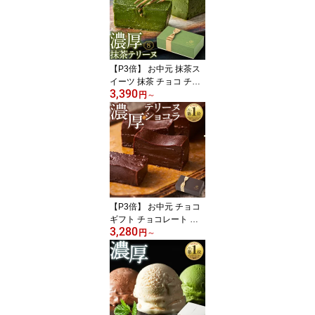
おしゃれ 誕生日 プレゼ
ント 冷凍 アイス アイス
クリーム 代用
【P3倍】 お中元 抹茶ス
イーツ 抹茶 チョコ チョ
3,390
コレート ギフト 抹茶テ
円
～
リーヌ 1箱/2箱 送料無料
楽天 夏ギフト 御中元 20
26 誕生日 プレゼント お
取り寄せ 濃厚 有機抹茶
冷凍 ケーキ アイス アイ
スクリーム 代用
【P3倍】 お中元 チョコ
ギフト チョコレート 濃
3,280
厚 テリーヌ ショコラ 1
円
～
箱/2箱 送料無料 楽天 夏
ギフト 御中元 スイーツ
誕生日 プレゼント チョ
コレートケーキ お取り寄
せ 冷凍 ケーキ アイス ア
イスクリーム 代用