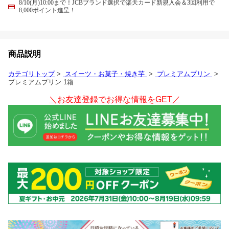
8/10(月)10:00まで！JCBブランド選択で楽天カード新規入会＆3回利用で
8,000ポイント進呈！
商品説明
カテゴリトップ
>
スイーツ・お菓子・焼き芋
>
プレミアムプリン
>
プレミアムプリン 1箱
＼お友達登録でお得な情報をGET／