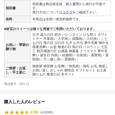
領収書は商品発送後、購入履歴から発行が可能で
領収書
す。
発行方法については
コチラ
をご確認下さい。
送料
本商品は全国一律送料無料です。
■財宝のスイーツは様々な用途でご利用いただいております。
正月 成人の日 節分 バレンタイン ひな祭り ホワイ
トデー 卒業祝い 入学祝い 就職祝い 入社祝い こど
もの日 母の日 父の日 七夕 お中元 暑中見舞 御中元
お祝い・季節の
残暑見舞い お盆 敬老の日 孫の日 ハロウィン 七五
贈り物
三 勤労感謝の日 お歳暮 御歳暮 クリスマス 寒中見
舞い 誕生日 内祝い 結婚祝い 出産祝い 還暦祝い 退
院祝い 引っ越し祝い 退職祝い
御挨拶 御見舞 お見舞い 快気祝い 御礼 お礼 御返し
ご挨拶・お返
お祝い返し おしゃれ 贈答品 ギフトセット お土産
し・手土産に
贈りもの 敬老の日 冬ギフト
商品番号：487-c1
購入した人のレビュー
4.66
（
4,026
件）