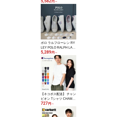
5,582
ボガ ユニセックス カジ
円
～
ュアルスリップオン 沼地
クロッグサンダル 2WAY
軽量 EVA 水に強い 履き
やすい アウトドア キャ
ンプ デイリー 73455|slz|
ポロ ラルフローレン RY
LEY POLO RALPH LAU
5,289
REN スニーカー レディ
円
～
ース キッズ ジュニア 子
供 ホワイト 白 ネイビー
紺 ラルフ 靴 シューズ ロ
ーカット ワンポイント
刺繍 カジュアル シンプ
ル ブランド ロゴ アメカ
ジ トラッド アイビー|slz|
【ネコポス配送】 チャン
ピオン Tシャツ CHAMPI
727
ON ADULT 6oz SHORT
円
～
SLEEVE TEE メンズ レ
ディース 男性用 女性用