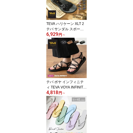
TEVA ハリケーン XLT 2
テバ サンダル スポーツ
6,929
サンダル スポサン メン
円
～
ズ レディース ブラック
黒 ベージュ HURRICAN
E XLT 2 1019235 シュー
ズ ブランド テヴァ アウ
トドア レジャー 海 川 夏
キャンプ ストラップサン
ダル シンプル|slz|
テバ ボヤ インフィニテ
ィ TEVA VOYA INFINITY
4,818
サンダル レディース 女
円
～
性用 夏 1019622 白 ホワ
イト 黒 ブラック 靴 シュ
ーズ ストラップサンダル
コードストラップ ビーチ
サンダル 軽量 低反発 タ
ウン カジュアル 旅行 フ
ェス 海 川|slz|