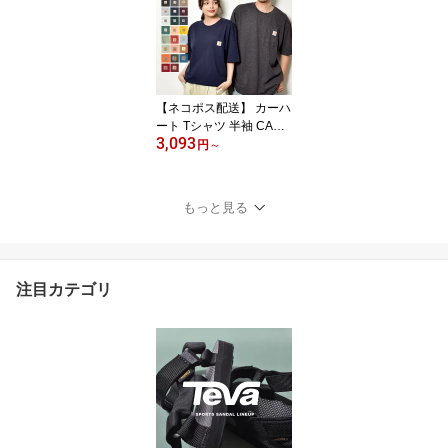
ブラック 黒 ホワイト 白
T425 トップス カジュア
ル シンプル Tシャツ 半袖
ストリート 大きいサイズ
ブランド ロゴ 刺繍 刺し
ゅう |slz|
【ネコポス配送】 カーハ
ート Tシャツ 半袖 CARH
3,093
ARTT WORK WEAR PO
円
～
CKET S/S ワークウェア
ポケット ショートスリー
ブ メンズ レディース 男
もっと見る
性用 女性用 ブラック 黒
ホワイト 白 RN14806-K
87|slz|
注目カテゴリ