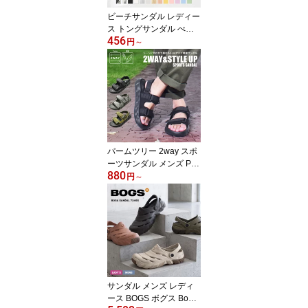
ビーチサンダル レディー
ス トングサンダル ぺた
456
んこ フラット きれいめ
円
～
サンダル 華奢 細ストラ
ップ ビーサン 大きいサ
イズ 4L 小さいサイズ 海
プール おしゃれ シンプ
ル 痛くない 歩きやすい
軽い クロコ TO-365|slz|
パームツリー 2way スポ
ーツサンダル メンズ PAL
880
M TREE PT-312 ブラッ
円
～
ク 黒 グレー サンダル ス
ポサン 厚底サンダル 軽
量 クッション EVA 足長
身長アップ スタイルアッ
プ ストラップサンダル
面ファスナー アウトドア
夏|slz|
サンダル メンズ レディ
ース BOGS ボグス Boga