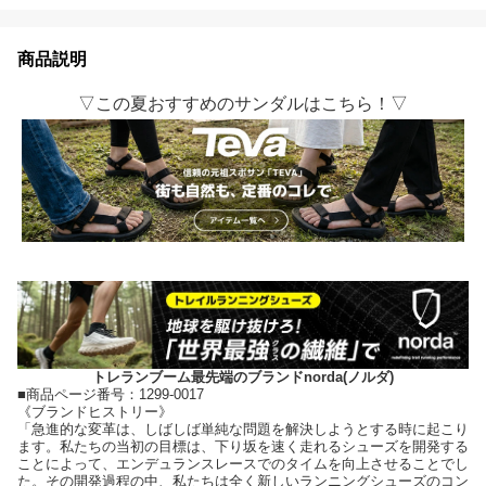
商品説明
▽この夏おすすめのサンダルはこちら！▽
トレランブーム最先端のブランドnorda(ノルダ)
■商品ページ番号：1299-0017
《ブランドヒストリー》
「急進的な変革は、しばしば単純な問題を解決しようとする時に起こり
ます。私たちの当初の目標は、下り坂を速く走れるシューズを開発する
ことによって、エンデュランスレースでのタイムを向上させることでし
た。その開発過程の中、私たちは全く新しいランニングシューズのコン