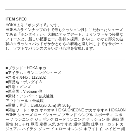
ITEM SPEC
HOKAより「ボンダイ 8」です。
HOKAのラインナップの中で最もクッション性にこだわったシューズ
である「ボンダイ」が、大胆にアップデート。よりソフトかつ軽量な
フォームと、新しい拡張ヒール形状を採用。さらに、かかと部分の波
状のクラッシュパッドがかかとからの着地と蹴り出しまでをサポート
し、ソフトでバランスの良い走り心地を実現します。
■ブランド：HOKA ホカ
■アイテム：ランニングシューズ
■スタイルNo：1123202
■商品名：ボンダイ 8
■性別：メンズ
■原産国：Vietnam 他
■素材：アッパー：合成繊維
アウトソール：合成底
■重量：片足：US8.0(26.0cm) 約 301g
■関連ワード：ホカ オネオネ HOKA ONEONE ホカオネオネ HOKAON
EONE シューズ ロードシューズ ブランド シンプル スポーティ スポ
ーツ ランニング ジョギング ロードランニング クッション 靴 運動 通
気性 おしゃれ 厚底 定番 人気 おすすめ 通学 通勤 仕事 ローカット カ
ジュアル ハイテク グレー イエロー オレンジ ホワイト 白 ネイビー 紺