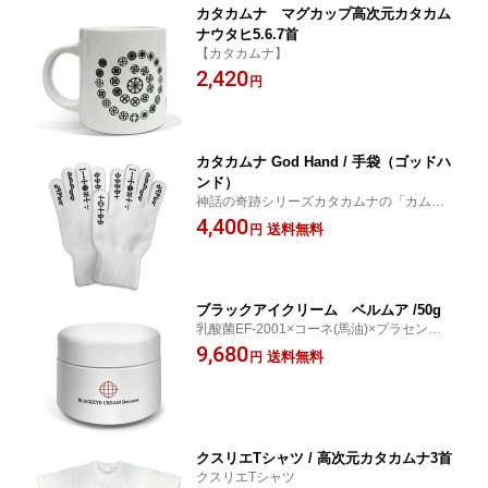
カタカムナ マグカップ高次元カタカム
ナウタヒ5.6.7首
【カタカムナ】
2,420
円
カタカムナ God Hand / 手袋（ゴッドハ
ンド）
神話の奇跡シリーズカタカムナの「カム」
エネルギーを取り込む！
4,400
送料無料
円
ブラックアイクリーム ベルムア /50g
乳酸菌EF-2001×コーネ(馬油)×プラセンタ×
磁気のエネルギー全身美容クリーム
9,680
送料無料
円
クスリエTシャツ / 高次元カタカムナ3首
クスリエTシャツ