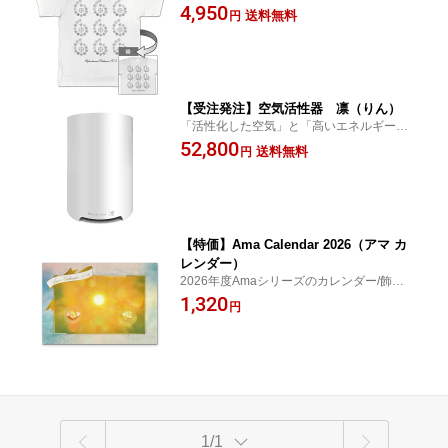
4,950
送料無料
円
【受注発注】空気活性器 凛（りん）
「活性化した空気」と「高いエネルギー空
間」をつくり出し、すべての生物、物質に
52,800
送料無料
円
働きかけます。
【特価】Ama Calendar 2026（アマ カ
レンダー）
2026年度Amaシリーズのカレンダー/飾るだ
けで癒しの空間へ♪
1,320
円
1/1