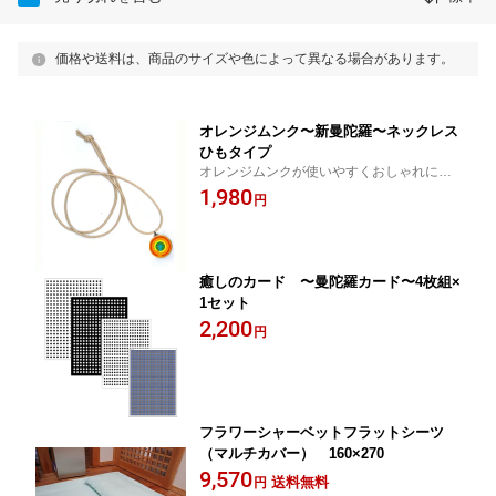
価格や送料は、商品のサイズや色によって異なる場合があります。
オレンジムンク〜新曼陀羅〜ネックレス
ひもタイプ
オレンジムンクが使いやすくおしゃれにな
って新登場！！
1,980
円
癒しのカード 〜曼陀羅カード〜4枚組×
1セット
2,200
円
フラワーシャーベットフラットシーツ
（マルチカバー） 160×270
9,570
送料無料
円