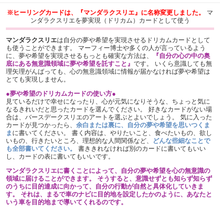
※ヒーリングカードは、『マンダラクスリエ』に名称変更しました。
マ
ンダラクスリエを夢実現（ドリカム）カードとして使う
マンダラクスリエ
は自分の夢や希望を実現させるドリカムカードとして
も使うことができます。 マーフィー博士や多くの人が言っているよう
に、夢や希望を実現させるもっとも確実な方法は、
『自分の心の中の奥
底にある無意識領域に夢や希望を託すこと』
です。 いくら意識しても無
理矢理がんばっても、心の無意識領域に情報が届かなければ夢や希望は
とても実現しません。
●夢や希望のドリカムカードの使い方●
見ているだけで幸せになったり、心が元気になりそうな、ちょっと気に
なるきれいだと思ったカードを選んでください。 好きなカードがない場
合は、バースデークスリエのアートを選ぶとよいでしょう。 気に入った
カードが見つかったら、
余白または裏に、自分の夢や希望を思いつくま
ま
に書いてください。 書く内容は、やりたいこと、食べたいもの、欲し
いもの、行きたいところ、理想的な人間関係など、
どんな些細なことで
も全部書いてください。
書ききれなければ別のカードに書いてもいい
し、カードの表に書いてもいいです。
マンダラクスリエに書くことによって、自分の夢や希望を心の無意識の
領域に届けることができます。 そうすると、意識せずとも知らず知らず
のうちに目的達成に向かって、自分の行動が自然と具体化していきま
す。 それは
、まるで車のナビに目的地を設定したかのように、あなたと
いう車を目的地まで導いてくれるのです。