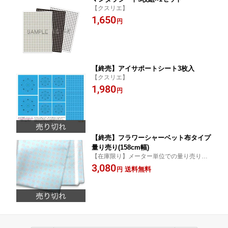
【クスリエ】
1,650
円
【終売】アイサポートシート3枚入
【クスリエ】
1,980
円
【終売】フラワーシャーベット布タイプ
量り売り(158cm幅)
【在庫限り】メーター単位での量り売りで
す
3,080
送料無料
円