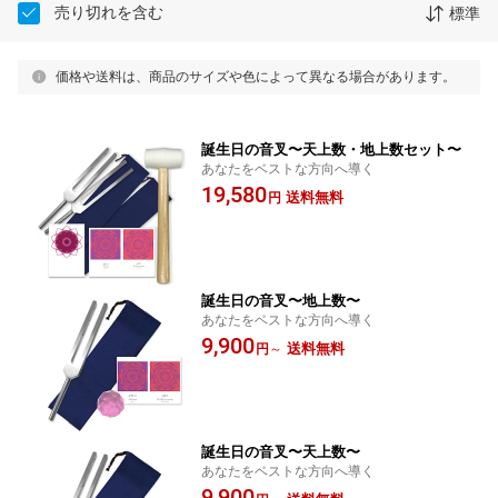
売り切れを含む
標準
価格や送料は、商品のサイズや色によって異なる場合があります。
誕生日の音叉〜天上数・地上数セット〜
あなたをベストな方向へ導く
19,580
送料無料
円
誕生日の音叉〜地上数〜
あなたをベストな方向へ導く
9,900
送料無料
円
～
誕生日の音叉〜天上数〜
あなたをベストな方向へ導く
9,900