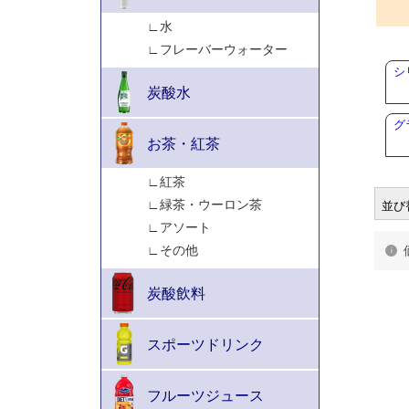
シ
グ
並び