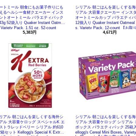
ートミール 朝食にもお菓子作りにも
シリアル 朝ごはんを楽しくする海
えるヘルシー食材クエーカー インス
リアル 大容量クエーカー インス
ントオートミール バラエティパック
オートミールカップ バラエティパ
3g 52袋入り Quaker Instant Oatme
12個入り Quaker Instant Oatmeal
, Variety Pack, 1.51 oz, 52-count
s, Variety Pack, 12-count 【
お取り寄せ商品】
5,383円
4,671円
商品】
リアル 朝ごはんを楽しくする海外シ
シリアル 朝ごはんを楽しくする海
アル 大容量ケロッグ スペシャルK エ
リアル 大容量ケロッグ シリアル 
ストラレッドベリー シリアル 約610
ボックス バラエティパック 25箱入
2箱セット Kellogg's Special K Extra
ellogg's Cereal Mini Boxes, Variet