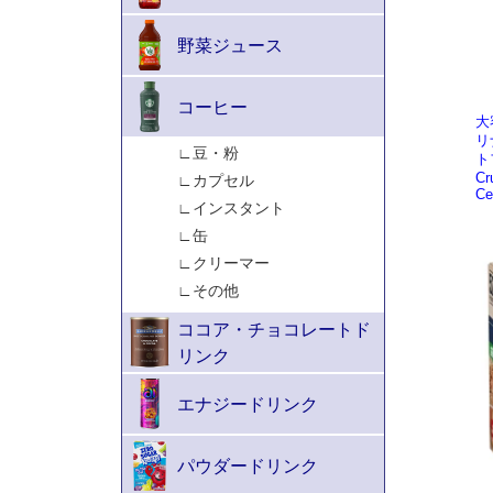
大
リ
ト
Cr
C