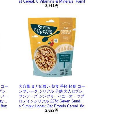
st Cereal, 8 Vitamins & Minerals, Famil
y Size, 18 oz 【お取り寄せ商品】
2,911円
 コー
大容量 まとめ買い 朝食 手軽 軽食 コー
ブン
ンフレーク シリアル 子供 大人セブン
 メー
サンデーズ シンプリーハニーオーツプ
ays
ロテインシリアル 227g Seven Sunday
 8oz
s Simply Honey Oat Protein Cereal, 8o
z 【お取り寄せ商品】
2,627円