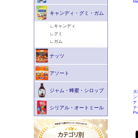
Re
【
大
ン
ナ
ナモ
Pr
【