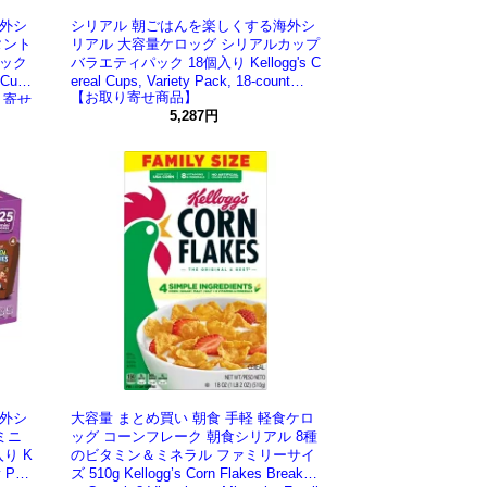
外シ
シリアル 朝ごはんを楽しくする海外シ
タント
リアル 大容量ケロッグ シリアルカップ
ック
バラエティパック 18個入り Kellogg's C
 Cup
ereal Cups, Variety Pack, 18-count
【お取り寄せ商品】
お取り寄せ
5,287円
外シ
大容量 まとめ買い 朝食 手軽 軽食ケロ
ミニ
ッグ コーンフレーク 朝食シリアル 8種
り K
のビタミン＆ミネラル ファミリーサイ
y Pac
ズ 510g Kellogg’s Corn Flakes Breakfa