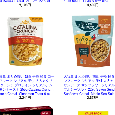
k, 25-count 【お取り寄せ商品】
d Berries Cereal, 21.5 oz, 2-count
お取り寄せ商品】
5,108円
4,460円
容量 まとめ買い 朝食 手軽 軽食 コー
大容量 まとめ買い 朝食 手軽 軽食
フレーク シリアル 子供 大人カタリ
ンフレーク シリアル 子供 大人セ
 クランチ プロテイン シリアル、シ
サンデーズ サンフラワーシリアル
ントースト 255g Catalina Crunch
プルシーソルト 227g Seven Sund
otein Cereal, Cinnamon Toast 9 oz
Sunflower Cereal, Maple Sea Salt,
お取り寄せ商品】
3,244円
【お取り寄せ商品】
2,627円