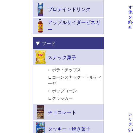
オ
使
タ
約4
al
【
シ
リ
ク
g 