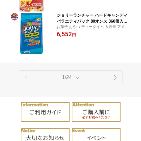
ジョリーランチャー ハードキャンディ
バラエティパック 80オンス 360個入り J
お菓子 おやつ ティータイム 大容量 アメリ
olly Rancher Hard Candy, Variety Pac
カ
6,552
k, 80 oz, 360-count 日本未発売【お取
円
り寄せ商品】
1/24