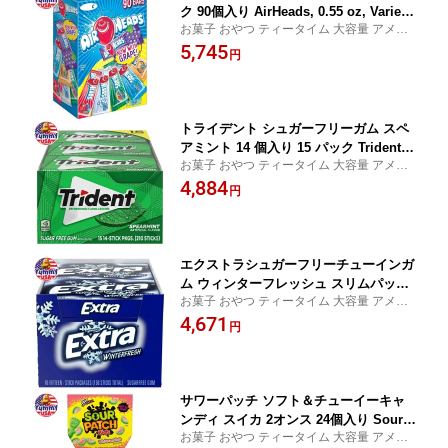
ク 90個入り AirHeads, 0.55 oz, Variety
お菓子 おやつ ティータイム 大容量 アメリ
Pack, 90-count 日本未発売【お取り寄
カ
5,745
せ商品】
円
トライデント シュガーフリーガム スペ
アミント 14 個入り 15 パック Trident S
お菓子 おやつ ティータイム 大容量 アメリ
ugar Free Gum, Spearmint, 14-count,
カ
4,884
15-pack 日本未発売【お取り寄せ商品】
円
エクストラシュガーフリーチューインガ
ム ウィンターフレッシュ スリムパック
お菓子 おやつ ティータイム 大容量 アメリ
15本 10個入り Extra Sugar Free Chewi
カ
4,671
ng Gum, Winterfresh, Slim Pack, 15 S
円
ticks, 10-Count 日本未発売【お取り寄
せ商品】
サワーパッチ ソフト＆チューイーキャ
ンディ スイカ 2オンス 24個入り Sour P
お菓子 おやつ ティータイム 大容量 アメリ
atch Soft & Chewy Candy, Watermelo