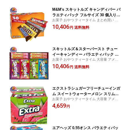
M&M's スキットルズ キャンディバー バ
ラエティパック フルサイズ 30 個入り M
お菓子 おやつ ティータイム まとめ買い 人
&M's, Skittles and More Candy Bars,
気 定番 チョコ マーブル アソート
10,406
Variety Pack, Full Size, 30-count 大容
送料無料
円
量 アメリカ 日本未発売【お取り寄せ商
品】
スキットルズ＆スターバースト チュー
イーキャンディー バラエティパック フ
お菓子 おやつ ティータイム 大容量 アメリ
ルサイズ 30個入り Skittles and Starbur
カ
10,406
st Chewy Candy, Variety Pack, Full Si
送料無料
円
ze, 30-count 日本未発売【お取り寄せ商
品】
エクストラシュガーフリーチューインガ
ム スイートウォーターメロン スリムパ
お菓子 おやつ ティータイム 大容量 アメリ
ック 15本 10個入り Extra Sugar Free C
カ
4,659
hewing Gum, Sweet Watermelon, Sli
円
m Pack, 15 Sticks, 10-Count 日本未発
売【お取り寄せ商品】
エアヘッズ 0.55オンス バラエティパッ