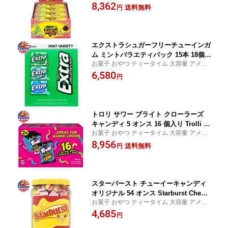
カ
8,362
n, 2 oz, 24-count 日本未発売【お取り
送料無料
円
寄せ商品】
エクストラシュガーフリーチューインガ
ム ミントバラエティパック 15本 18個入
お菓子 おやつ ティータイム 大容量 アメリ
り Extra Sugar Free Chewing Gum, Mi
カ
6,580
nt Variety Pack, 15 Sticks, 18-Count 日
円
本未発売【お取り寄せ商品】
トロリ サワー ブライト クローラーズ
キャンディ 5 オンス 16 個入り Trolli S
お菓子 おやつ ティータイム 大容量 アメリ
our Brite Crawlers Candy, 5 oz, 16-co
カ
8,956
unt 日本未発売【お取り寄せ商品】
送料無料
円
スターバースト チューイーキャンディ
オリジナル 54 オンス Starburst Chewy
お菓子 おやつ ティータイム 大容量 アメリ
Candy, Original, 54 oz 日本未発売【お
カ
4,685
取り寄せ商品】
円