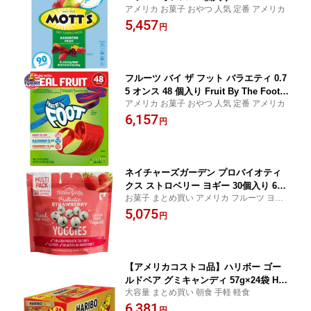
アメリカ お菓子 おやつ 人気 定番 アメリカ
Snacks, Assorted Fruit, 0.8 oz, 90-cou
5,457
nt 日本未発売 大容量 【お取り寄せ商
円
品】
フルーツ バイ ザ フット バラエティ 0.7
5 オンス 48 個入り Fruit By The Foot,
アメリカ お菓子 おやつ 人気 定番 アメリカ
Variety, 0.75 oz, 48-count 日本未発売
6,157
大容量 【お取り寄せ商品】
円
ネイチャーズガーデン プロバイオティ
クス ストロベリー ヨギー 30個入り 600
お菓子 まとめ買い アメリカ フルーツ ヨー
g Nature's Garden, Probiotic Strawber
グルト 手軽
5,075
ry Yoggies, 0.7 oz, 30-count 【お取り
円
寄せ商品】
【アメリカコストコ品】ハリボー ゴー
ルドベア グミキャンディ 57g×24袋 Har
大容量 まとめ買い 朝食 手軽 軽食
ibo Goldbears Gummi Candy, 2 oz, 24
6,381
-count 【お取り寄せ商品】【合わせて
円