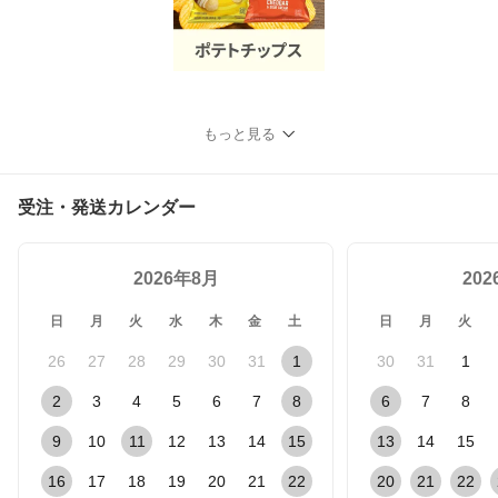
もっと見る
受注・発送カレンダー
2026年8月
20
日
月
火
水
木
金
土
日
月
火
26
27
28
29
30
31
1
30
31
1
2
3
4
5
6
7
8
6
7
8
9
10
11
12
13
14
15
13
14
15
16
17
18
19
20
21
22
20
21
22