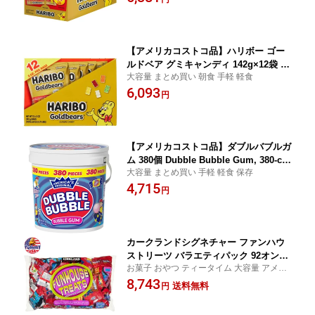
買いたい】
【アメリカコストコ品】ハリボー ゴー
ルドベア グミキャンディ 142g×12袋 Ha
大容量 まとめ買い 朝食 手軽 軽食
ribo Goldbears Gummi Candy, 5 oz, 1
6,093
2-coun 【お取り寄せ商品】【合わせて
円
買いたい】
【アメリカコストコ品】ダブルバブルガ
ム 380個 Dubble Bubble Gum, 380-co
大容量 まとめ買い 手軽 軽食 保存
unt 【お取り寄せ商品】【合わせて買い
4,715
たい】
円
カークランドシグネチャー ファンハウ
ストリーツ バラエティパック 92オンス
お菓子 おやつ ティータイム 大容量 アメリ
Kirkland Signature Funhouse Treats,
カ
8,743
Variety Pack, 92 oz 日本未発売【お取
送料無料
円
り寄せ商品】