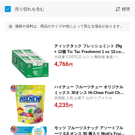
売り切れを含む
標準
価格や送料は、商品のサイズや色によって異なる場合があります。
ティックタック フレッシュミント 29g
× 12個 Tic Tac Freshmint 1 oz 12-cou
大容量 COSTCO コスコ 爽快感 食後 バニラ
nt リフレッシュ ブレスミント【アメリ
風味
4,766
カコストコ品】【お取り寄せ商品】【合
円
わせて買いたい】
ハイチュー フルーツチュー オリジナル
ミックス 30オンス Hi-Chew Fruit Chew
米国版 人気 お菓子 おやつ アメリカ
s, Original Mix, 30 oz 日本未発売 大容
4,235
量 【お取り寄せ商品】
円
モッツ フルーツスナック アソートフル
ーツ 0.8 オンス 90 個入り Mott's Fruit