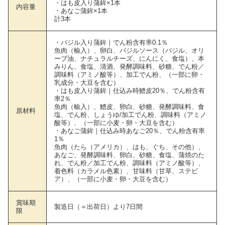
・はも皮入り蒲鉾×1本
内容量
・あなご蒲鉾×1本
計3本
・バジル入り蒲鉾｜でん粉含有率0.1％
魚肉（輸入）、卵白、バジルソース（バジル、オリ
ーブ油、ナチュラルチーズ、にんにく、食塩）、本
みりん、食塩、清酒、発酵調味料、砂糖、でん粉／
調味料（アミノ酸等）、加工でん粉、（一部に卵・
乳成分・大豆を含む）
・はも皮入り蒲鉾｜仕込み時鱧皮20％、でん粉含有
率2％
魚肉（輸入）、鱧皮、卵白、砂糖、発酵調味料、食
原材料
塩、でん粉、しょうゆ/加工でん粉、調味料（アミノ
酸等）、（一部に小麦・卵・大豆を含む）
・あなご蒲鉾｜仕込み時あなご20％、でん粉含有率
1％
魚肉（たら（アメリカ）、はも、ぐち、その他）、
あなご、発酵調味料、卵白、砂糖、食塩、蒲焼のた
れ、でん粉／加工でん粉、調味料（アミノ酸等）、
着色料（カラメル色素）、甘味料（甘草、ステビ
ア）、（一部に小麦・卵・大豆を含む）
賞味期
製造日（＝出荷日）より7日間
限