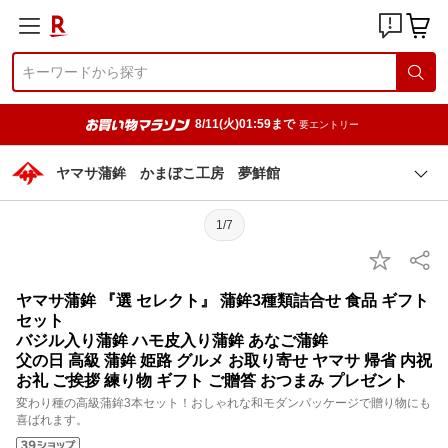
8/11(火)01:59まで
要エントリー
ヤマサ蒲鉾 かまぼこ工房 夢鮮館
1/7
ヤマサ蒲鉾 『選 セレクト』 蒲鉾3種類詰合せ 食品 ギフト
セット
バジル入り蒲鉾 ハモ皮入り蒲鉾 あなご蒲鉾
父の日 高級 蒲鉾 姫路 グルメ お取り寄せ ヤマサ 帰省 内祝
お礼 ご挨拶 練り物 ギフト ご贈答 おつまみ プレゼント
変わり種の高級蒲鉾3本セット！おしゃれな和モダンパッケージで贈り物にも
喜ばれます。