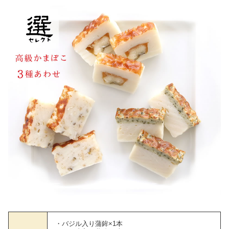
・バジル入り蒲鉾×1本