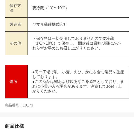
保存方
要冷蔵（1℃〜10℃）
法
製造者
ヤマサ蒲鉾株式会社
・保存料は一切使用しておりませんので要冷蔵
その他
（1℃〜10℃）で保存し、 開封後は賞味期限にかか
わらずお早めにお召し上がりください。
●同一工場で乳、小麦、えび、かにを含む製品を生産
しております。
備考
●この商品は鱧および焼あなごを原料としており、ま
れに小骨が入る場合があります。注意してお召し上
がりください。
商品番号：10173
商品仕様