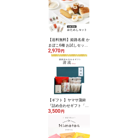
【送料無料】姫路名産 か
まぼこ6種 お試しセット
2,970
（6種 10個）ヤマサ蒲
円
鉾 送料込み かまぼ
こ かにかま 自宅用 お
試し パーティー BBQ プ
レゼント お土産 お取り
寄せ ごほうび 評判 人気
【ギフト 】ヤマサ蒲鉾
『詰め合わせギフト「清
3,500
流」』 【冷蔵】父の日
円
ギフト お年賀 お歳暮 食
品 内祝 お礼 ご挨拶 詰め
合わせ セット 姫路 お取
り寄せ グルメ 高級 詰め