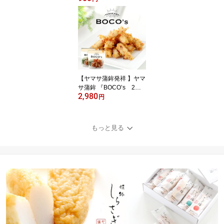
省 挨拶 内祝 お礼 ご挨拶
日本酒 おやつ おつまみ
練り物
【ヤマサ蒲鉾発祥 】ヤマ
サ蒲鉾 『BOCO’s 2
2,980
袋』【冷凍】おつまみ ギ
円
フト かまぼこ 蒲鉾 さつ
まあげ お魚たんぱく カ
ニカマ かにかま カニか
もっと見る
ま すり身 フィッシュプ
ロテイン プロテイン 練
り物