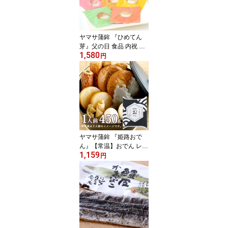
合わせ 帰省 挨拶 お礼 詰
合せ 贈答品 日本酒 おつ
まみ 練り物 かまぼこ お
祝い
ヤマサ蒲鉾 『ひめてん
芽』父の日 食品 内祝 お
1,580
礼 ご挨拶 詰め合わせ ギ
円
フトセット 姫路グルメ
お取り寄せ 高級蒲鉾 挨
拶 贈答 さつま揚げ おつ
まみ プレゼント お祝い
ヤマサ蒲鉾 『姫路おで
ん』【常温】おでん レト
1,159
ルト セット大根・たま
円
ご・こんにゃく・ごぼう
天・焼きちくわ・ひらて
ん・牛すじ お礼 詰合せ
贈り物 お土産