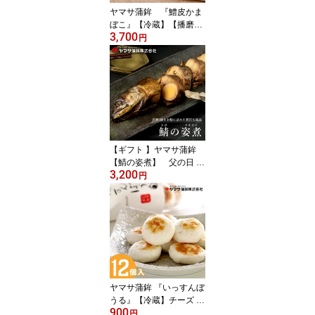
ヤマサ蒲鉾 『鱧皮かま
ぼこ』【冷蔵】【播磨名
3,700
産】 平成25年 農林水
円
産祭 内閣総理大臣賞は
も100％％の高級かまぼ
こ父の日 姫路 お取り寄
せ グルメ お中元 夏ギフ
ト 帰省 手土産 日本酒 お
つまみ 練り物 かまぼこ
【ギフト 】ヤマサ蒲鉾
【鯖の姿煮】 父の日 ギ
3,200
フト 食品 煮魚 日本酒 お
円
つまみ 姫路 お取り寄せ
グルメ 高級 詰め合わせ
帰省 挨拶 お礼 詰合せ 贈
答品
ヤマサ蒲鉾 『いっすんぼ
うる』【冷蔵】チーズ 蒲
900
鉾 父の日 プレゼント 帰
円