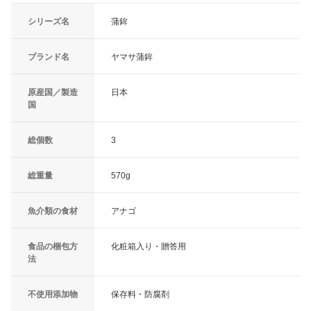
シリーズ名
蒲鉾
ブランド名
ヤマサ蒲鉾
原産国／製造
日本
国
総個数
3
総重量
570g
魚介類の食材
アナゴ
食品の梱包方
化粧箱入り・贈答用
法
不使用添加物
保存料・防腐剤