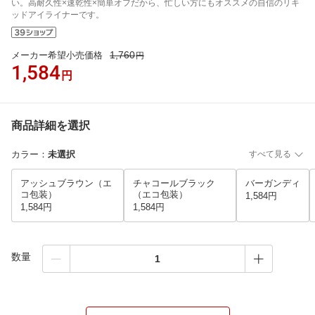
い。高耐久性×速乾性×簡単オフだから、忙しい方にもオススメの自信のリキ
ッドアイライナーです。
1,760
メーカー希望小売価格
円
1,584
円
商品詳細を選択
カラー
：
未選択
すべて見る
アッシュブラウン（エ
チャコールブラック
バーガンディ
コ包装）
（エコ包装）
1,584円
1,584円
1,584円
数量