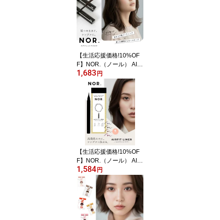
粧水いらず マツエクOK
大容量
【生活応援価格!10%OF
F】NOR.（ノール） AIR
1,683
FITMASCARA（エアフ
円
ィットマスカラ）マスカ
ラ ロング＆カールキープ
アクセント＆カール ナチ
ュラル＆カール 自まつ毛
風 カールキープ 日本製
【生活応援価格!10%OF
F】NOR.（ノール） AIR
1,584
FITLINER（エアフィッ
円
トライナー）リキッドア
イライナー チャコール
ブラック アッシュ ブラ
ウン バーガンディー オ
リエンタル ネイビー ア