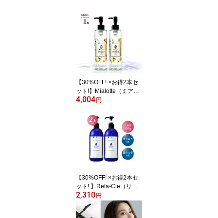
【30%OFF! ×お得2本セ
ット!】Mialotte（ミアロ
4,004
ッテ）BRIGHT UP CLEA
円
NSING OIL（ブライトア
ップ クレンジングオイ
ル） 大容量 W洗顔不要
毛穴レス ピーリング効果
マツエクOK くすみケア
ボトル容量200ml
【30%OFF! ×お得2本セ
ット! 】Rela-Cle（リラ
2,310
クレ）FRH クレンジング
円
ホワイトゲル 500g クレ
ンジングジェル 毛穴 化