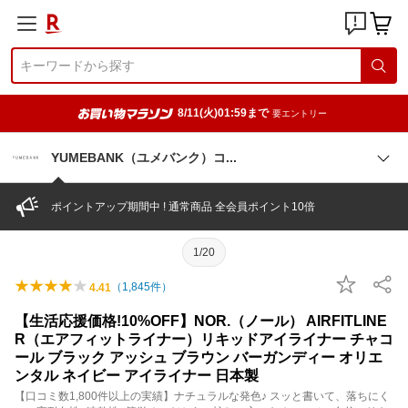
8/11(火)01:59まで
要エントリー
YUMEBANK（ユメバンク）
コ
ポイントアップ期間中 ! 通常商品 全会員ポイント10倍
1/20
（
1,845
件）
4.41
【生活応援価格!10%OFF】NOR.（ノール） AIRFITLINE
R（エアフィットライナー）リキッドアイライナー チャコ
ール ブラック アッシュ ブラウン バーガンディー オリエ
ンタル ネイビー アイライナー 日本製
【口コミ数1,800件以上の実績】ナチュラルな発色♪ スッと書いて、落ちにく