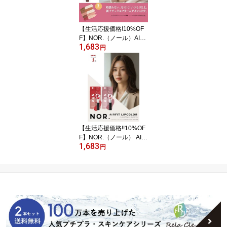
イライナー 日本製
【生活応援価格!10%OF
F】NOR.（ノール）AIRF
1,683
ITCREAMEYESHADOW
円
（エアフィットクリーム
アイシャドウ）パレット
ピンクマットオレンジク
リームチークグラデーシ
ョンブラウンよれにくい
コスメ 日本製
【生活応援価格!!10%OF
F】NOR.（ノール） AIR
1,683
FITLIPCOLOR（エアフ
円
ィットリップカラー） ス
モーキーピンク カジュア
ルレッド 美容液 カラー
リップ スモーク 2重芯 口
紅 日本製