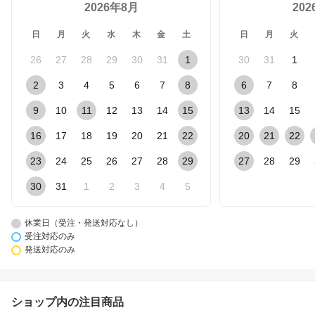
2026年8月
20
日
月
火
水
木
金
土
日
月
火
26
27
28
29
30
31
1
30
31
1
2
3
4
5
6
7
8
6
7
8
9
10
11
12
13
14
15
13
14
15
16
17
18
19
20
21
22
20
21
22
23
24
25
26
27
28
29
27
28
29
30
31
1
2
3
4
5
休業日（受注・発送対応なし）
受注対応のみ
発送対応のみ
ショップ内の注目商品