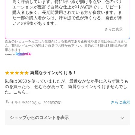
高く評価しています。特に細い線が描ける点や、色のバリ
エーションが豊富で自然な仕上がりが好評です。リピート
購入者も多く、長期間愛用されている方が多数います。ま
た一部の購入者からは、汗や涙で色が薄くなる、発色が薄
いとの指摘があります。
さらに表示
直近のレビューを元にした生成AIによる要約であり正確性や適切性は保証されませ
ん。商品レビューの内容はご自身でお確かめ下さい。要約のご利用は
利用規約
が適
用されます。
綺麗なラインが引ける！
以前は3650を使っていましたが、最近なかなか手に入らず違うも
のを買ったら、色むらがあって、綺麗なラインが引けませんでし
た。こち
ら
さらに表示
キラキラ2920
さん
2026/07/31
ショップからのコメントを表示