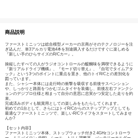
商品説明
ファーストミニッツは総合模型メーカーの京商がそのテクノロジーを注
ぎ込んだ、単3アルカリ電池4本を別途購入するだけですぐに楽しめる
『新しい手のひらサイズのR/Cカー』。
操縦したすべての人がラジオコントロールの醍醐味を満喫できるように
『新リアルドライブ機構』、『モード切り替え』、『自宅でタイムアタ
ック』という3つのポイントに重点を置き、他のトイR/Cとの差別化を
図っています。
また、シャシー本体には走行時の衝撃を吸収する前後サスペンション
や、しっかりと路面をつかむゴムタイヤを装備し、前後左右ファンクシ
ョンのデジプロ仕様と相まって自分の意思に忠実かつ安定した走りを約
束。
完成済みボディも観賞用としての楽しみをもたらしてくれます。
初めての1台として、さらにはトイR/Cからのステップアップとしても
最適なファーストミニッツで、楽しいR/Cライフをスタートしてみませ
んか?
【セット内容】
ファーストミニッツ本体、ストップウォッチ付き2.4GHzコントローラ
ー、ミニパイロン (6個)、シール、トリム調整器、バッテリーホルダー