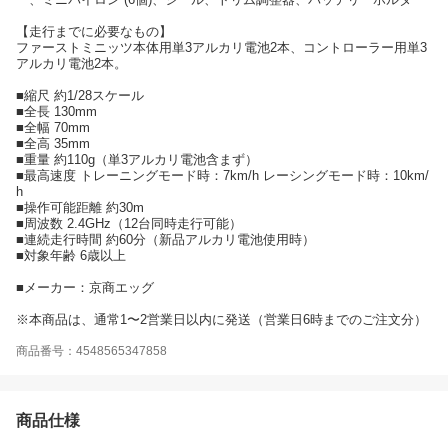
【走行までに必要なもの】
ファーストミニッツ本体用単3アルカリ電池2本、コントローラー用単3
アルカリ電池2本。
■縮尺 約1/28スケール
■全長 130mm
■全幅 70mm
■全高 35mm
■重量 約110g（単3アルカリ電池含まず）
■最高速度 トレーニングモード時：7km/h レーシングモード時：10km/
h
■操作可能距離 約30m
■周波数 2.4GHz（12台同時走行可能）
■連続走行時間 約60分（新品アルカリ電池使用時）
■対象年齢 6歳以上
■メーカー：京商エッグ
※本商品は、通常1〜2営業日以内に発送（営業日6時までのご注文分）
商品番号：4548565347858
商品仕様