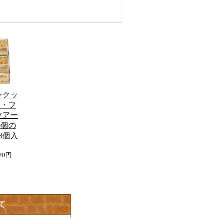
ンクッ
個・フ
ツアー
6個の
3個入
820円
て