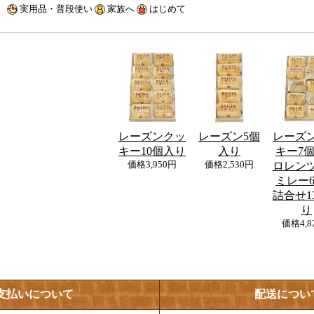
実用品・普段使い
家族へ
はじめて
レーズンクッ
レーズン5個
レーズ
キー10個入り
入り
キー7
価格
3,950円
価格
2,530円
ロレン
ミレー
詰合せ1
り
価格
4,
支払いについて
配送につい