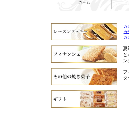
カ
カ
カ
夏
と
ン
フ
タ