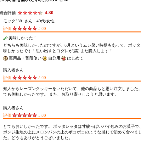
4.80
総合評価
モック3391さん 40代/女性
評価
5.00
美味しかった！
どちらも美味しかったのですが、6月というムシ暑い時期もあって、ボッタ
味しかったです！思い出すとヨダレが(笑) また購入します！
実用品・普段使い
自分用
はじめて
購入者さん
評価
5.00
知人からレーズンクッキーをいただいて、他の商品もと思い注文しました。
ても美味しかったです。 また、お取り寄せしようと思います。
購入者さん
評価
5.00
とてもおいしかったです。 ボッタレッタは甘酸っぱいパイ包みのお菓子で
ポンジ生地の上にメロンパンの上のポコポコのような感じで初めて食べまし
た。どうもありがとうございました。