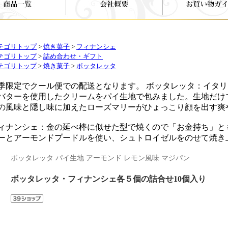
テゴリトップ
>
焼き菓子
>
フィナンシェ
テゴリトップ
>
詰め合わせ・ギフト
テゴリトップ
>
焼き菓子
>
ボッタレッタ
季限定でクール便での配送となります。 ボッタレッタ：イタ
バターを使用したクリームをパイ生地で包みました。生地だけ
の風味と隠し味に加えたローズマリーがひょっこり顔を出す爽
ィナンシェ：金の延べ棒に似せた型で焼くので「お金持ち」と
ーとアーモンドプードルを使い、シュトロイゼルをのせて焼き
ボッタレッタ パイ生地 アーモンド レモン風味 マジパン
ボッタレッタ・フィナンシェ各５個の詰合せ10個入り