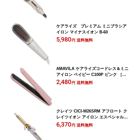
ケアライズ プレミアム ミニブラシア
イロン マイナスイオン B-60
5,980
送料無料
円
AMAVILA ケアライズコードレス＆ミニ
アイロン ベイビー C100P ピンク ［電
池式］
2,480
送料無料
円
クレイツ CICI-W26SRM アフロート ク
レイツイオン アイロン エスペシャルカ
ールII カールヘアーアイロン(26mm)
6,370
送料無料
円