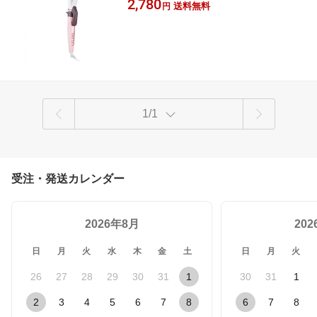
26mm
2,780
送料無料
円
1/1
受注・発送カレンダー
2026年8月
20
日
月
火
水
木
金
土
日
月
火
26
27
28
29
30
31
1
30
31
1
2
3
4
5
6
7
8
6
7
8