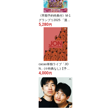
《早期予約特典付》M-1
グランプリ2025 「漫才
5,280
万歳」〜連覇の先に、軟
円
弱の星〜【予約】
cacao単独ライブ「JO
N」(※特典なし)【予
4,000
約】
円