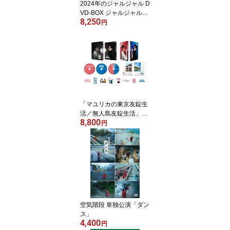
2024年のジャルジャル D
VD-BOX ジャルジャルの
8,250
のじゃら＆ジャルジャル
円
のはじゃら
「マユリカの東京友錠生
活／無人島友錠生活」D
8,800
VD-BOX完全版
円
空気階段 単独公演「ダン
ス」
4,400
円