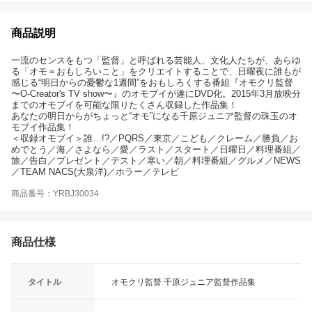
商品説明
一流のセンスをもつ「監督」と呼ばれる芸能人、文化人たちが、あらゆ
る「オモ＝おもしろいこと」をクリエイトすることで、日曜夜に誰もが
感じる“明日からの憂鬱な1週間”をおもしろくする番組『オモクリ監督
〜O-Creator's TV show〜』のオモブイが遂にDVD化。2015年3月放映分
までのオモブイを可能な限りたくさん収録した作品集！
あなたの明日からがちょっと“オモ”になる千原ジュニア監督の珠玉のオ
モブイ作品集！
＜収録オモブイ＞誰…!?／PQRS／東京／こども／クレーム／勝負／お
めでとう／海／さよなら／愛／ラスト／スタート／日曜日／料理番組／
旅／告白／プレゼント／テスト／寒い／朝／料理番組／グルメ／NEWS
／TEAM NACS(大泉洋)／ホラー／テレビ
商品番号：YRBJ30034
商品仕様
タイトル
オモクリ監督 千原ジュニア監督作品集