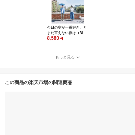
今日の空が一番好き、と
まだ言えない僕は（Blu-r
8,580
ay スペシャル・エディシ
円
ョン）※特典なし
もっと見る
この商品の楽天市場の関連商品