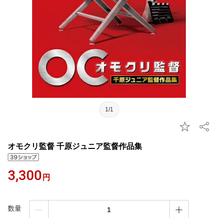
1/1
オモクリ監督 千原ジュニア監督作品集
3,300
円
数量