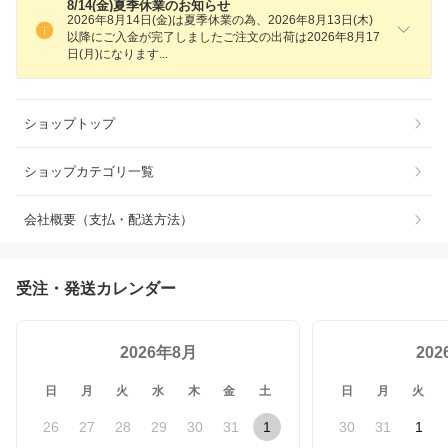
8/14(金)夏季休業のお知らせ
2026年8月14日(金)は夏季休業の為、2026年8月13日(木)
以降にご入金が完了しましたご注文の出荷は2026年8月17
日(月)になりま
す
ショップトップ
ショップカテゴリ一覧
会社概要（支払・配送方法）
受注・発送カレンダー
2026年8月
20
日
月
火
水
木
金
土
日
月
火
26
27
28
29
30
31
1
30
31
1