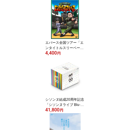
エバース全国ツアー「エ
ンタイトルスリーベー
4,400
ス」(DVDのみ)【予約】
円
シソンヌ結成20周年記念
「シソンヌライブ Blu-ra
41,800
y BOX」＜完全生産限定
円
版＞