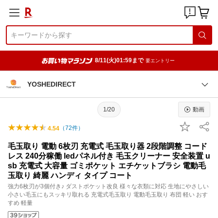
8/11(火)01:59まで
要エントリー
YOSHEDIRECT
1/20
動画
（
72
件）
4.54
毛玉取り 電動 6枚刃 充電式 毛玉取り器 2段階調整 コード
レス 240分稼働 ledパネル付き 毛玉クリーナー 安全装置 u
sb 充電式 大容量 ゴミポケット エチケットブラシ 電動毛
玉取り 綺麗 ハンディ タイプ コート
強力6枚刃が3個付き♪ ダストポケット改良 様々な衣類に対応 生地にやさしい
小さい毛玉にもスッキリ取れる 充電式毛玉取り 電動毛玉取り 布団 軽い おす
すめ 軽量