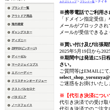
>
> ナイキ
カテゴリトップ
ブランド一覧
ブランド一覧
※携帯電話でご利用さ
アウトドア用品
「ドメイン指定受信」
海外雑貨
メールがブロックされ
メールが受信できるよ
ギャングスター
ディズニー
※買い付け及び出張期
ZIPPO(ビンテージ)
2025年5月19日から
ディーゼル
※期間中は発送に5日
さい。
マークジェイコブス
ご質問等はEMAILに
エドハーディー
select_shop_yorozuya@
クリスチャンオードジェー
ご迷惑をお掛けいたし
クストバルセロナ
※【代引き決済につい
パタゴニア
代引き決済での受け取
ノースフェイス
代引き決済でのご注文