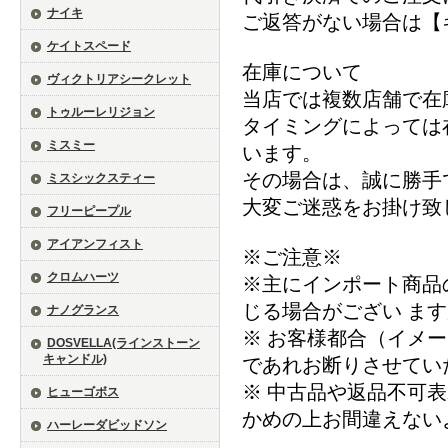
ナイキ
ご返答がない場合は【
ケイトスペード
在庫について
ヴィクトリアシークレット
当店では複数店舗で在
トゥルーレリジョン
タイミングによっては
ミスミー
います。
その場合は、誠に勝手
ミスシックスティー
大変ご迷惑をお掛け致
フリーピープル
アイアンフィスト
※ご注意※
クロムハーツ
※主にインポート商品
じる場合がござい ま
ナノグランス
※ お客様都合（イメ
DOSVELLA(ラインストーン
キャンドル)
であれお断りさせてい
※ 中古品や返品不可
ヒューゴボス
かめの上お間違えない
ハーレーダビッドソン