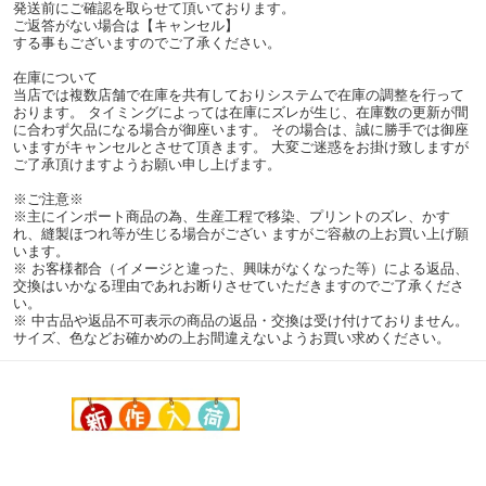
発送前にご確認を取らせて頂いております。
ご返答がない場合は【キャンセル】
する事もございますのでご了承ください。
在庫について
当店では複数店舗で在庫を共有しておりシステムで在庫の調整を行って
おります。 タイミングによっては在庫にズレが生じ、在庫数の更新が間
に合わず欠品になる場合が御座います。 その場合は、誠に勝手では御座
いますがキャンセルとさせて頂きます。 大変ご迷惑をお掛け致しますが
ご了承頂けますようお願い申し上げます。
※ご注意※
※主にインポート商品の為、生産工程で移染、プリントのズレ、かす
れ、縫製ほつれ等が生じる場合がござい ますがご容赦の上お買い上げ願
います。
※ お客様都合（イメージと違った、興味がなくなった等）による返品、
交換はいかなる理由であれお断りさせていただきますのでご了承くださ
い。
※ 中古品や返品不可表示の商品の返品・交換は受け付けておりません。
サイズ、色などお確かめの上お間違えないようお買い求めください。