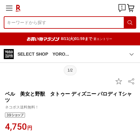
8/11(火)01:59まで
要エントリー
SELECT SHOP YOR
O
1/2
ベル 美女と野獣 タトゥー ディズニー パロディ Tシャ
ツ
ネコポス送料無料！
4,750
円