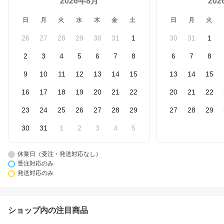
2026年8月
20
日
月
火
水
木
金
土
日
月
火
26
27
28
29
30
31
1
30
31
1
2
3
4
5
6
7
8
6
7
8
9
10
11
12
13
14
15
13
14
15
16
17
18
19
20
21
22
20
21
22
23
24
25
26
27
28
29
27
28
29
30
31
1
2
3
4
5
休業日（受注・発送対応なし）
受注対応のみ
発送対応のみ
ショップ内の注目商品