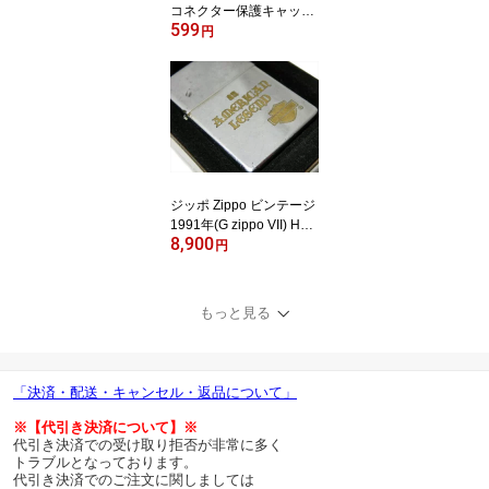
コネクター保護キャップ
599
断線防止 コネクタ保護プ
円
ロテクター 保護カバー
ミニタイプA〜T番 ネコ
ポス送料無料
ジッポ Zippo ビンテージ
1991年(G zippo VII) HAR
8,900
LEY-DAVIDSON ハーレ
円
ー 中古
もっと見る
「決済・配送・キャンセル・返品について」
※【代引き決済について】※
代引き決済での受け取り拒否が非常に多く
トラブルとなっております。
代引き決済でのご注文に関しましては