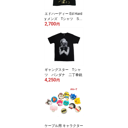
エドハーディー Ed Hard
y メンズ Tシャツ Skul
2,700
l and Rosi ネコポス送
円
料無料
ギャングスター Tシャ
ツ バンダナ 二丁拳銃
4,250
円
ケーブル用 キャラクター