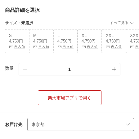
商品詳細を選択
サイズ
：
未選択
すべて見る
S
M
L
XL
XXL
XXX
4,750円
4,750円
4,750円
4,750円
4,750円
4,7
再入荷
再入荷
再入荷
再入荷
再入荷
再
数量
楽天市場アプリで開く
お届け先