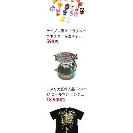
ケーブル用 キャラクター
コネクター保護キャップ
599
断線防止 コネクタ保護プ
円
ロテクター 保護カバー
1〜20番 ネコポス送料
無料
アメリカ直輸入品 Colem
an コールマン ビンテー
18,900
ジ スポーツスター 502
円
ストーブ Stove 66年4
月 中古