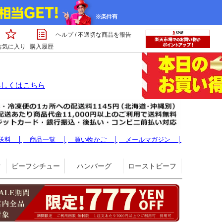
ヘルプ
/
不適切な商品を報告
お気に入り
購入履歴
詳しくはこちら
送料 │
商品一覧 │
買い物かご │
メールマガジン │
ク
ビーフシチュー
ハンバーグ
ローストビーフ