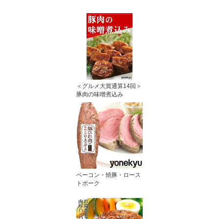
＜グルメ大賞通算14回＞
豚肉の味噌煮込み
ベーコン・焼豚・ロース
トポーク