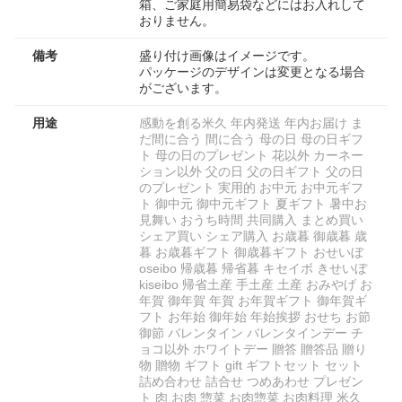
箱、ご家庭用簡易袋などにはお入れして
おりません。
備考
盛り付け画像はイメージです。
パッケージのデザインは変更となる場合
がございます。
用途
感動を創る米久 年内発送 年内お届け ま
だ間に合う 間に合う 母の日 母の日ギフ
ト 母の日のプレゼント 花以外 カーネー
ション以外 父の日 父の日ギフト 父の日
のプレゼント 実用的 お中元 お中元ギフ
ト 御中元 御中元ギフト 夏ギフト 暑中お
見舞い おうち時間 共同購入 まとめ買い
シェア買い シェア購入 お歳暮 御歳暮 歳
暮 お歳暮ギフト 御歳暮ギフト おせいぼ
oseibo 帰歳暮 帰省暮 キセイボ きせいぼ
kiseibo 帰省土産 手土産 土産 おみやげ お
年賀 御年賀 年賀 お年賀ギフト 御年賀ギ
フト お年始 御年始 年始挨拶 おせち お節
御節 バレンタイン バレンタインデー チ
ョコ以外 ホワイトデー 贈答 贈答品 贈り
物 贈物 ギフト gift ギフトセット セット
詰め合わせ 詰合せ つめあわせ プレゼン
ト 肉 お肉 惣菜 お肉惣菜 お肉料理 米久