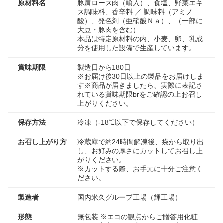
原材料名
豚肩ロース肉（輸入）、食塩、野菜エキ
ス調味料、香辛料 ／ 調味料（アミノ
酸）、発色剤（亜硝酸Ｎａ）、（一部に
大豆・豚肉を含む）
本品は特定原材料の内、小麦、卵、乳成
分を使用した設備で生産しています。
賞味期限
製造日から180日
※お届け後30日以上の製品をお届けしま
す※商品が届きましたら、実際に表記さ
れている賞味期限brをご確認の上お召し
上がりください。
保存方法
冷凍（-18℃以下で保存してください）
お召し上がり方
冷蔵庫で約24時間解凍後、袋から取り出
し、お好みの厚さにカットしてお召し上
がりください。
※カットする際、お手元に十分ご注意く
ださい。
製造者
国内米久グループ工場（輝工場）
形態
無包装 ※エコの観点からご贈答用化粧