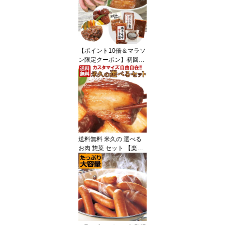
お中元 ギフト 敬老の日
お誕生日 プレゼント の
おためし お取り寄せグル
メ お取り寄せ グルメ ご
飯のお供 食べ物 実用的
【ポイント10倍＆マラソ
人気 おかず おつまみ
ン限定クーポン】初回限
定 お試し セット 送料無
料 詰め合わせ セット 豚
肉の味噌煮込み 豚ひれ肉
のローストポーク ハンバ
ーグ 肉だんご お中元 ギ
フト 御中元 の おためし
お取り寄せ グルメ ご飯
のお供 食べ物 実用的 人
送料無料 米久の 選べる
気 おかず おつまみ
お肉 惣菜 セット 【楽天
市場限定】 詰め合わせ
角煮 肉だんご カレー ハ
ンバーグ エビチリ ピザ
ちまき カスタマイズ お
取り寄せグルメ ご飯のお
供 お中元 ギフト 敬老の
日 ディナー の お試し 食
べ物 実用的 人気 おかず