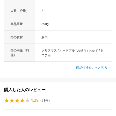
人数（分量）
2
単品重量
350g
肉の食材
豚肉
肉の用途（料
クリスマス / オードブル / おせち / おかず / お
理）
つまみ
商品仕様をもっと見る
購入した人のレビュー
4.29
（
31
件）