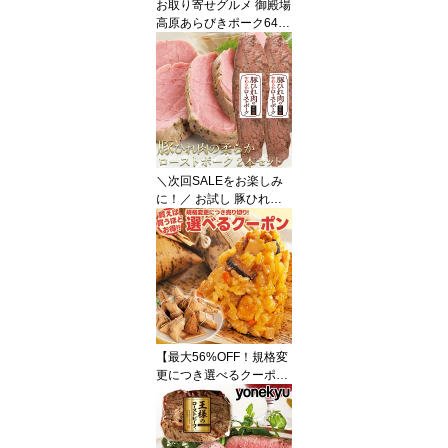
お取り寄せグルメ 御殿場
おつまみ オードブル
高原あらびきポーク640g
ソーセージ ウィンナー
ごてあらポー ごてあらぽ
ー 天然腸 あらびき 荒挽
き 粗挽き あら挽き ジュ
ーシー 業務用 豚肉 お弁
当 朝食 敬老の日 ディナ
ー お取り寄せ グルメ ご
飯のお供 食べ物 実用的
＼次回SALEをお楽しみ
人気 おかず オードブル
に！／ お試し 豚ひれ肉
の やわらか ローストポ
ーク 360g×2本 セット 肉
柔らか お中元 ギフト 敬
老の日 ディナー お誕生
日 プレゼント の おため
し お取り寄せグルメ お
取り寄せ グルメ ご飯の
お供 食べ物 実用的 人気
【最大56%OFF！規格変
おかず おつまみ オード
更につき選べるクーポン
ブル
配布中】たっぷり 中華
ちまき 国産もち米使用 1
0個 セット 冷凍 チマキ
粽 おこわ 竹の皮 時短 タ