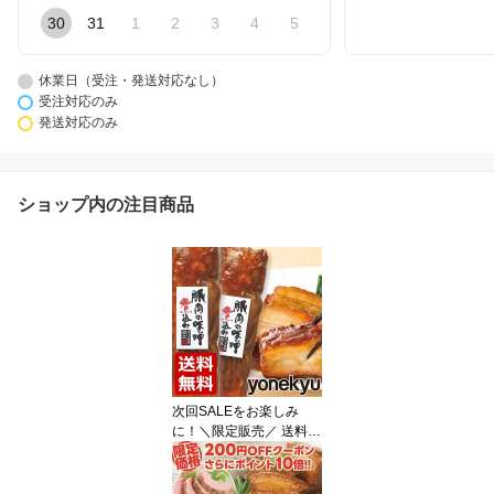
30
31
1
2
3
4
5
休業日（受注・発送対応なし）
受注対応のみ
発送対応のみ
ショップ内の注目商品
次回SALEをお楽しみ
に！＼限定販売／ 送料無
料 お試し 豚肉の味噌煮
込み 2本 セット 角煮 肉
お試しセット 温めるだけ