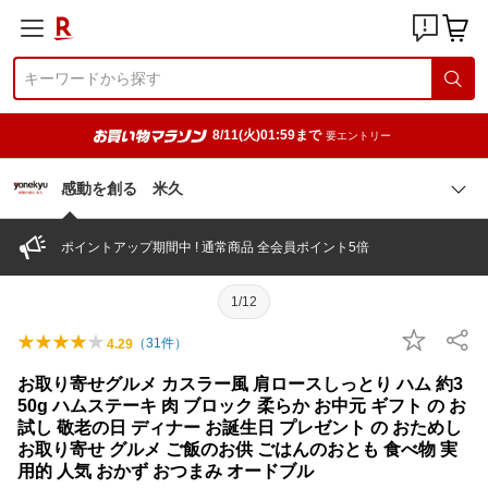
8/11(火)01:59まで
要エントリー
感動を創る 米久
ポイントアップ期間中 ! 通常商品 全会員ポイント5倍
1/12
（
31
件）
4.29
お取り寄せグルメ カスラー風 肩ロースしっとり ハム 約3
50g ハムステーキ 肉 ブロック 柔らか お中元 ギフト の お
試し 敬老の日 ディナー お誕生日 プレゼント の おためし
お取り寄せ グルメ ご飯のお供 ごはんのおとも 食べ物 実
用的 人気 おかず おつまみ オードブル