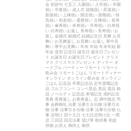
会 初節句 七五三 入園祝い 入学祝い 卒園
祝い 卒業祝い 成人式 就職祝い 昇進祝い
新築祝い 上棟祝い 開店祝い 退職祝い 快
気祝い 初老祝い 還暦祝い 古稀祝い 喜寿
祝い 傘寿祝い 米寿祝い 卒寿祝い 白寿祝
い 白寿祝いお返し 長寿祝い 長寿祝いお
返し 金婚式 銀婚式 結婚記念日 見舞 お見
舞い お見舞返し お見舞いお返し 寒中見
舞い 寒中お見舞い 年末 年始 年末年始 新
年会 送別 記念日 誕生日 誕生日プレゼン
ト お誕生日 お誕生日プレゼント クリス
マス クリスマスプレゼント ディナー オ
ードブル パーティー リモート リモート
飲み会 リモートごはん リモートディナー
オンライン オンライン飲み会 オンライン
ごはん 記念品 卒業記念品 定年退職記念
品 ゴルフコンペ コンペ景品 景品 賞品 粗
品 ノベルティ 記念品 来場記念 成約記念
香典 香典返し お香典返し 志 満中陰志 弔
事 会葬御礼 法要 法要引き出物 法要引出
物 法事 法事引き出物 法事 法事引出物 仏
事 忌明け 四十九日 七七日忌明け志 一周
忌 三回忌 回忌法要 偲び草 粗供養 初盆
供物 お供え 御供え 御供