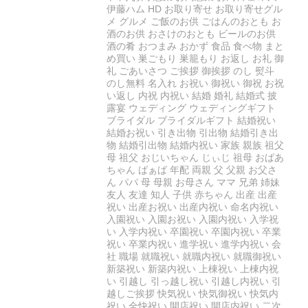
伊藤ハム HD お取り寄せ お取り寄せグル
メ グルメ ご飯のお供 ごはんのおとも お
酒のお供 おさけのおとも ビールのお供
酒の肴 おつまみ おかず 食品 食べ物 まと
め買い 巣ごもり 巣籠もり お返し お礼 御
礼 ごあいさつ ご挨拶 御挨拶 のし 熨斗
のし無料 名入れ お祝い 御祝い 御祝 お祝
い返し 内祝 内祝い 結婚 婚礼 結婚式 披
露宴 ウェディング ウェディングギフト
ブライダル ブライダルギフト 結婚祝い
結婚お祝い 引き出物 引出物 結婚引き出
物 結婚引出物 結婚内祝い 家族 親族 祖父
母 祖父 おじいちゃん じぃじ 祖母 おばあ
ちゃん ばぁば 年配 両親 父 父親 お父さ
ん パパ 母 母親 お母さん ママ 兄弟 姉妹
友人 友達 知人 子供 赤ちゃん 出産 出産
祝い 出産お祝い 出産内祝い 命名内祝い
入園祝い 入園お祝い 入園内祝い 入学祝
い 入学内祝い 卒園祝い 卒園内祝い 卒業
祝い 卒業内祝い 進学祝い 進学内祝い 会
社 職場 就職祝い 就職内祝い 就職御祝い
新築祝い 新築内祝い 上棟祝い 上棟内祝
い 引越し 引っ越し祝い 引越し内祝い 引
越しご挨拶 快気祝い 快気御祝い 快気内
祝い 全快祝い 開店祝い 開店内祝い 二次