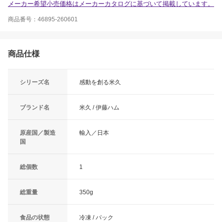
メーカー希望小売価格はメーカーカタログに基づいて掲載しています。
商品番号：46895-260601
商品仕様
シリーズ名
感動を創る米久
ブランド名
米久 / 伊藤ハム
原産国／製造
輸入／日本
国
総個数
1
総重量
350g
食品の状態
冷凍 / パック