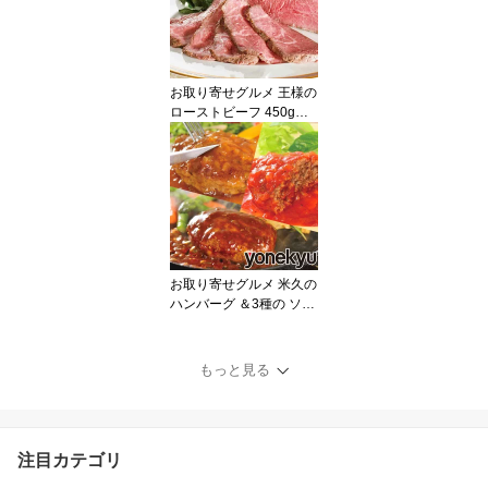
イパ お取り寄せグルメ
お取り寄せ グルメ お中
元 ギフト の お試し 食べ
物 実用的 人気 おやつ お
お取り寄せグルメ 王様の
つまみ お弁当 オードブ
ローストビーフ 450gご
ル
家庭用 トライチップ と
もさんかく 牛もも肉 ブ
ロック 牛肉 赤身 お中元
ギフト の お試し 敬老の
日 ディナー お誕生日 プ
レゼント の おためし お
取り寄せ グルメ 食べ物
実用的 人気 おつまみ ご
お取り寄せグルメ 米久の
ちそう オードブル
ハンバーグ ＆3種の ソー
ス 12食 セット 温めるだ
け 食べ比べ 詰め合わせ
黄金比率 肉厚 ジューシ
もっと見る
ー お中元 ギフト 敬老の
日 ディナー お誕生日 プ
レゼント 内祝い の お試
し お取り寄せ グルメ ご
注目カテゴリ
飯のお供 食べ物 実用的
人気 おかず ごちそう