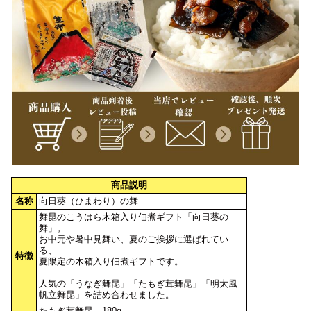
商品説明
名称
向日葵（ひまわり）の舞
舞昆のこうはら木箱入り佃煮ギフト「向日葵の
舞」。
お中元や暑中見舞い、夏のご挨拶に選ばれてい
る、
特徴
夏限定の木箱入り佃煮ギフトです。
人気の「うなぎ舞昆」「たもぎ茸舞昆」「明太風
帆立舞昆」を詰め合わせました。
たもぎ茸舞昆 180g