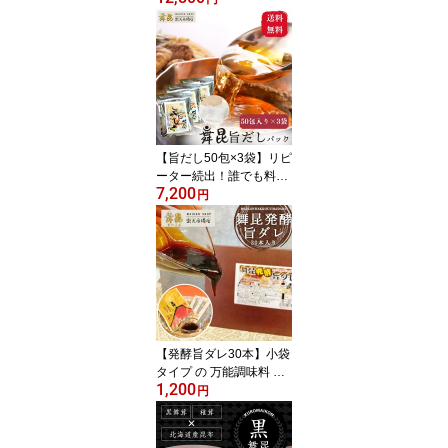
お歳暮｜内祝い 法事 お
返し お彼岸 初盆 新盆 お
供え物 粗供養｜お配り
ご挨拶 法人ギフト まと
め買い 帰省土産 手土産
｜高級佃煮 昆布佃煮 ご
飯のお供 ギフト 詰め合
わせ｜常温保存 長期保存
【旨だし50包×3袋】リピ
日持ち
ーター続出！誰でも料理
7,200
上手になれる だしパック
円
出汁パック こんぶだし
出汁 だし 出し ダシ こん
ぶ 昆布 万能だし 和風だ
し 昆布だし 昆布出汁 合
わせだし 旨味だし 粉末
だしの素 おせち お中元
うどんだし 味噌汁 料亭
の味 お雑煮 舞昆 こうは
【発酵旨ダレ30本】小袋
ら
タイプ の 万能調味料 だ
1,200
からおすそわけも 簡単！
円
万能ダレ 小分け 小袋 個
包装 たれ 万能タレ 使い
切り 甘辛 お歳暮 冬ギフ