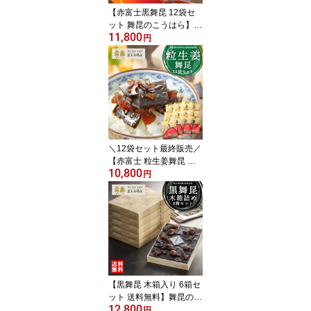
【赤富士黒舞昆 12袋セ
ット 舞昆のこうはら】昆
11,800
布の佃煮 椎茸昆布 しい
円
たけ昆布 高級｜佃煮ギフ
ト まとめ買い 配りギフ
ト｜お中元 お礼 粗供養
手土産 贈答用（熨斗対
応）｜ご飯のお供・おに
ぎりの具｜常温保存 日持
ち 保存食｜老舗 大阪名
物 送料無料 人気
＼12袋セット最終販売／
【赤富士 粒生姜舞昆 送
10,800
料無料】昔ながらのやさ
円
しい生姜佃煮｜ご飯のお
供 生姜昆布 発酵 昆布 佃
煮 つくだ煮 惣菜 食べ物
｜おにぎりの具 ご飯に合
う｜お中元 ご挨拶 常温
保存 日持ち 買い置き｜
縁起物 おめでたい よろ
こんぶ 大阪 老舗 舞昆の
【黒舞昆 木箱入り 6箱セ
こうはら
ット 送料無料】舞昆のこ
12,800
うはら｜お中元 御中元
円