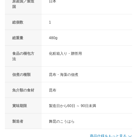
原産国／製造
日本
国
総個数
1
総重量
480g
食品の梱包方
化粧箱入り・贈答用
法
佃煮の種類
昆布・海藻の佃煮
魚介類の食材
昆布
賞味期限
製造日から60日 ～ 90日未満
製造者
舞昆のこうはら
商品仕様をもっと見る