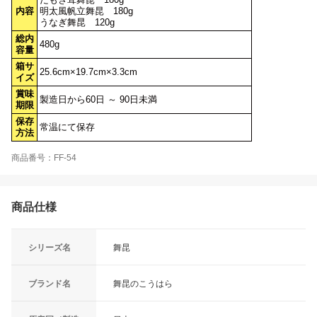
内容
明太風帆立舞昆 180g
うなぎ舞昆 120g
総内
480g
容量
箱サ
25.6cm×19.7cm×3.3cm
イズ
賞味
製造日から60日 ～ 90日未満
期限
保存
常温にて保存
方法
商品番号：FF-54
商品仕様
シリーズ名
舞昆
ブランド名
舞昆のこうはら