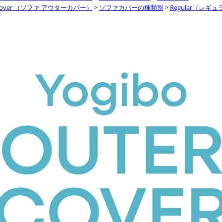
over （ソファ アウターカバー）
>
ソファカバーの種類別
>
Regular（レギ