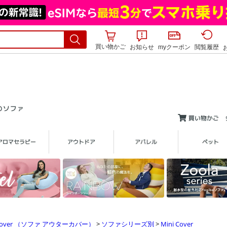
買い物かご
お知らせ
myクーポン
閲覧履歴
over （ソファ アウターカバー）
>
ソファシリーズ別
>
Mini Cover