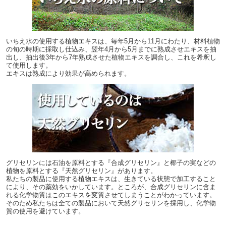
いちえ水の使用する植物エキスは、毎年5月から11月にわたり、材料植物
の旬の時期に採取し仕込み、翌年4月から5月までに熟成させエキスを抽
出し、抽出後3年から7年熟成させた植物エキスを調合し、これを希釈し
て使用します。
エキスは熟成により効果が高められます。
グリセリンには石油を原料とする『合成グリセリン』と椰子の実などの
植物を原料とする『天然グリセリン』があります。
私たちの製品に使用する植物エキスは、生きている状態で加工すること
により、その薬効をいかしています。ところが、合成グリセリンに含ま
れる化学物質はこのエキスを変質させてしまうことがわかっています。
そのため私たちは全ての製品において天然グリセリンを採用し、化学物
質の使用を避けています。