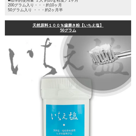
■標準的使用量 １人 約20ｇ程度／1ヶ月
200グラム入り・・・約10ヶ月
50グラム入り ・・・約2ヶ月半
天然原料１００％歯磨き粉【いちえ塩】
50グラム