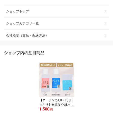
ショップトップ
ショップカテゴリ一覧
会社概要（支払・配送方法）
ショップ内の注目商品
【クーポンで1,000円ポ
ッキリ】無添加 化粧水＆
1,500
頭皮毛髪保護液＆歯磨き
円