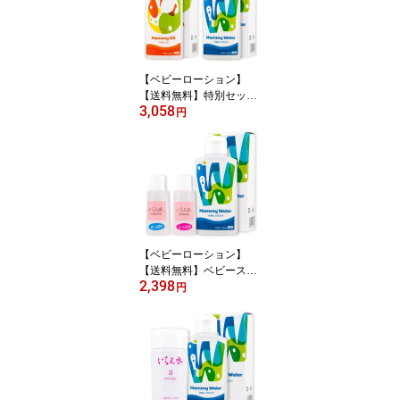
【ベビーローション】
【送料無料】特別セット
3,058
ベビースキンケア標準保
円
湿力セット マミーウォー
ターとベビーオイルセッ
ト本セットと同梱で全品
送料無料（淀エンタープ
ライズ公式）
【ベビーローション】
【送料無料】ベビースキ
2,398
ンケアトライアルセット
円
マミーウォーター いち
え液セット 本セットと
同梱で全品送料無料（淀
エンタープライズ公式）