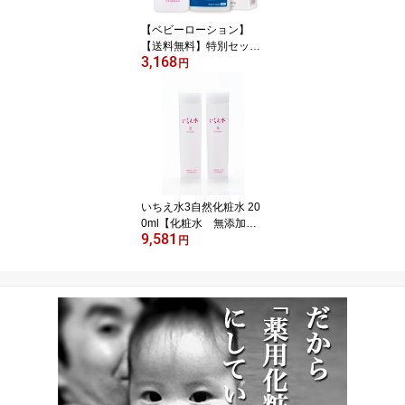
【ベビーローション】
【送料無料】特別セッ
3,168
ト マミーウォーター 自
円
然化粧水セット 本セッ
トと同梱で全品送料無料
（淀エンタープライズ公
式）
いちえ水3自然化粧水 20
0ml【化粧水 無添加】
9,581
お徳用2本セット
円