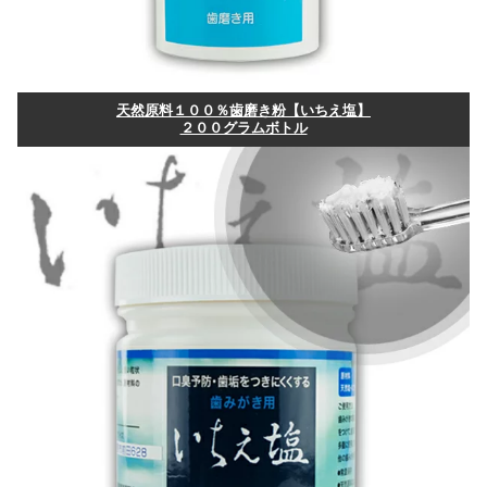
天然原料１００％歯磨き粉【いちえ塩】
２００グラムボトル