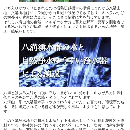
いちえ水がつくりだされるのは福島茨城栃木の県境にまたがる八溝山
地。八溝山地はジュラ紀から白亜紀の砂泥でできており、ミネラルなど
の栄養分が豊富に含まれ、そこに育つ植物に力を与えています。
それら八溝山地の自然エネルギーを十分に蓄えた野草、薬草を製造者で
ある私たち自らが採取。その後すぐにエキスを抽出するための洗浄、加
工、熟成をします。
八溝とは弘法大師が山頂に立ち、谷が八つに分かれ、山水が八方に流れ
落ちるのをみて八溝の峰と名づけたとされています。
八溝山一帯は八溝湧水群（やみぞゆうすいぐん）と言われ、環境庁の名
水百選に選定されているほど水が美しく澄み、ホタルも生息していま
す。
この八溝湧水群の河川水を水源とする水道水を、さらに風化花崗岩を濾
材とする、弊社製造の「ゆうすい浄水器」にとおし、塩素、放射能性物
質、その他の不純物を除去した浄水で植物を洗浄、また希釈水として使