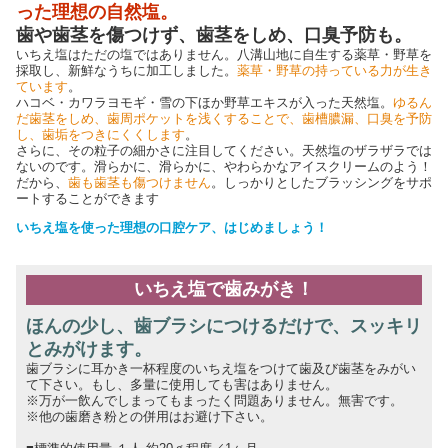
った理想の自然塩。
歯や歯茎を傷つけず、歯茎をしめ、口臭予防も。
いちえ塩はただの塩ではありません。八溝山地に自生する薬草・野草を
採取し、新鮮なうちに加工しました。
薬草・野草の持っている力が生き
ています
。
ハコベ・カワラヨモギ・雪の下ほか野草エキスが入った天然塩。
ゆるん
だ歯茎をしめ、歯周ポケットを浅くすることで、歯槽膿漏、口臭を予防
し、歯垢をつきにくくします
。
さらに、その粒子の細かさに注目してください。天然塩のザラザラでは
ないのです。滑らかに、滑らかに、やわらかなアイスクリームのよう！
だから、
歯も歯茎も傷つけません
。しっかりとしたブラッシングをサポ
ートすることができます
いちえ塩を使った理想の口腔ケア、はじめましょう！
いちえ塩で歯みがき！
ほんの少し、歯ブラシにつけるだけで、スッキリ
とみがけます。
歯ブラシに耳かき一杯程度のいちえ塩をつけて歯及び歯茎をみがい
て下さい。もし、多量に使用しても害はありません。
※万が一飲んでしまってもまったく問題ありません。無害です。
※他の歯磨き粉との併用はお避け下さい。