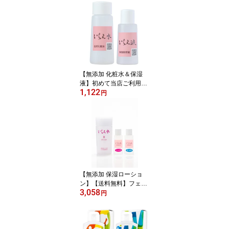
粉【初回限定・送料無
料】いちえ水3・いちえ
水5、いちえ塩の3点セッ
ト レビュー特典あり
【無添加 化粧水＆保湿
液】初めて当店ご利用の
1,122
方限定【送料無料】いち
円
え水3・いちえ液の2点セ
ット（ポスト投函・代引
不可）
【無添加 保湿ローショ
ン】【送料無料】フェイ
3,058
スケアトライアルセット
円
自然化粧水 いちえ液セ
ット 本セットと同梱で
全品送料無料