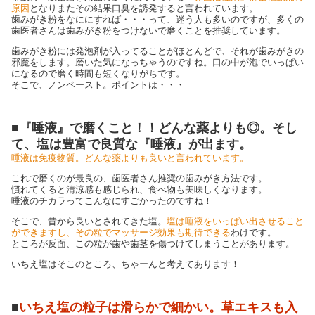
原因
となりまたその結果口臭を誘発すると言われています。
歯みがき粉をなににすれば・・・って、迷う人も多いのですが、多くの
歯医者さんは歯みがき粉をつけないで磨くことを推奨しています。
歯みがき粉には発泡剤が入ってることがほとんどで、それが歯みがきの
邪魔をします。磨いた気になっちゃうのですね。口の中が泡でいっぱい
になるので磨く時間も短くなりがちです。
そこで、ノンペースト。ポイントは・・・
■『唾液』で磨くこと！！どんな薬よりも◎。そし
て、塩は豊富で良質な『唾液』が出ます。
唾液は免疫物質。どんな薬よりも良いと言われています。
これで磨くのが最良の、歯医者さん推奨の歯みがき方法です。
慣れてくると清涼感も感じられ、食べ物も美味しくなります。
唾液のチカラってこんなにすごかったのですね！
そこで、昔から良いとされてきた塩。
塩は唾液をいっぱい出させること
ができますし、その粒でマッサージ効果も期待できる
わけです。
ところが反面、この粒が歯や歯茎を傷つけてしまうことがあります。
いちえ塩はそこのところ、ちゃーんと考えてあります！
■
いちえ塩の粒子は滑らかで細かい。草エキスも入