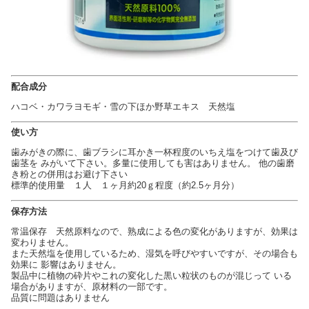
配合成分
ハコベ・カワラヨモギ・雪の下ほか野草エキス 天然塩
使い方
歯みがきの際に、歯ブラシに耳かき一杯程度のいちえ塩をつけて歯及び
歯茎を みがいて下さい。多量に使用しても害はありません。 他の歯磨
き粉との併用はお避け下さい
標準的使用量 １人 １ヶ月約20ｇ程度（約2.5ヶ月分）
保存方法
常温保存 天然原料なので、熟成による色の変化がありますが、効果は
変わりません。
また天然塩を使用しているため、湿気を呼びやすいですが、その場合も
効果に 影響はありません。
製品中に植物の砕片やこれの変化した黒い粒状のものが混じって いる
場合がありますが、原材料の一部です。
品質に問題はありません