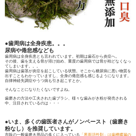
●歯周病は全身疾患。。。
尿病や倦怠感なども
歯周病は全身疾患とも言われています。初期は歯石から炎症へ。
その後、歯を支える骨が溶け始め、重度の歯周病では骨が殆どなくなっ
てしまいます。。。
歯周病は歯茎が炎症を起こしている状態。そこから糖尿病に悪い物質を
出すこともわかっていますし、全身の倦怠感も感じるようになります。
自律神経失調症やうつ病も引き起こすとか。
そんなことになりたくないですよね。
歯磨きの方法や工夫された歯ブラシ、様々な歯みがき粉が発売される
中、注目されているのは・・・
●いま、多くの歯医者さんがノンペースト（歯磨き
粉なし）を推奨しています。
市販の一般歯磨き用品の多くに入っている
「界面活性剤」は歯槽膿漏の