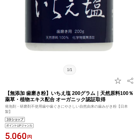
1/1
【無添加 歯磨き粉】いちえ塩 200グラム｜天然原料100％
薬草・植物エキス配合 オーガニック認証取得
発泡剤・研磨剤不使用歯や歯ぐきにやさしい自然由来の歯みがき粉【日本
製】
5,060
円