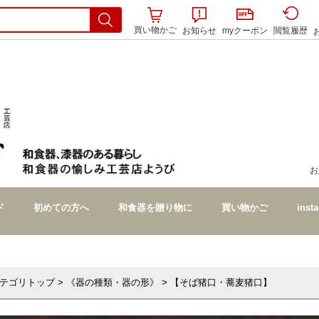
買い物かご
お知らせ
myクーポン
閲覧履歴
テゴリトップ
>
《器の種類・器の形》
> 【そば猪口・蕎麦猪口】