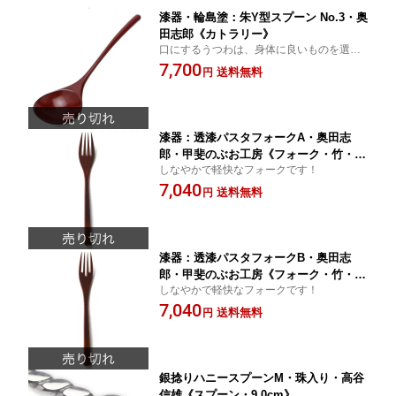
漆器・輪島塗：朱Y型スプーン No.3・奥
田志郎《カトラリー》
口にするうつわは、身体に良いものを選び
ましょう！
7,700
送料無料
円
漆器：透漆パスタフォークA・奥田志
郎・甲斐のぶお工房《フォーク・竹・漆
しなやかで軽快なフォークです！
塗り》
7,040
送料無料
円
漆器：透漆パスタフォークB・奥田志
郎・甲斐のぶお工房《フォーク・竹・漆
しなやかで軽快なフォークです！
塗り》
7,040
送料無料
円
銀捻りハニースプーンM・珠入り・高谷
信雄《スプーン・9.0cm》