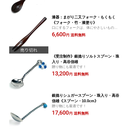
漆器：まがり二又フォーク・もくもく
《フォーク・竹・漆塗り》
口にするフォークは、体にやさしいものを
選びましょう！
6,600
送料無料
円
《受注制作》銀捻りソルトスプーン・珠
入り・高谷信雄
贈り物にも最適です！
13,200
送料無料
円
銀捻りシュガースプーン・珠入り・高谷
信雄《スプーン・10.0cm》
贈り物にも最適です！
17,600
送料無料
円