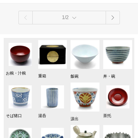
1/2
お椀・汁椀
重箱
飯碗
丼・碗
そば猪口
湯呑
茶托
汲出