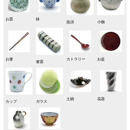
お皿
鉢
急須
小物
お箸
カトラリー
お盆
箸置
土鍋
花器
カップ
ガラス