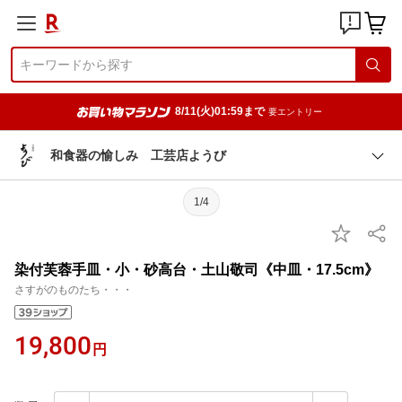
8/11(火)01:59まで
要エントリー
和食器の愉しみ 工芸店ようび
1/4
染付芙蓉手皿・小・砂高台・土山敬司《中皿・17.5cm》
さすがのものたち・・・
19,800
円