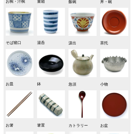
お椀・汁椀
重箱
飯碗
丼・碗
そば猪口
湯呑
汲出
茶托
お皿
鉢
急須
小物
お箸
箸置
カトラリー
お盆