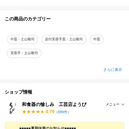
この商品のカテゴリー
中皿・土山敬司
染付芙蓉手皿・土山敬司
中皿
芙蓉手・土山敬司
さらに表示
ショップ情報
和食器の愉しみ 工芸店ようび
メニュー
4.79
（
889
件）
■■■■■夏期休業のお知らせ■■■■■