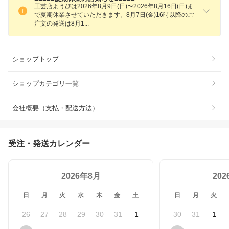
工芸店ようびは2026年8月9日(日)〜2026年8月16日(日)ま
で夏期休業させていただきます。8月7日(金)16時以降のご
注文の発送は8月
1
ショップトップ
ショップカテゴリ一覧
会社概要（支払・配送方法）
受注・発送カレンダー
2026年8月
20
日
月
火
水
木
金
土
日
月
火
26
27
28
29
30
31
1
30
31
1