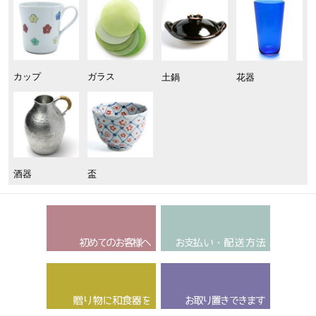
カップ
ガラス
土鍋
花器
酒器
盃