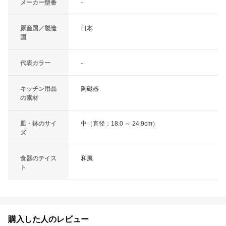
メーカー型番
-
原産国／製造
日本
国
代表カラー
-
キッチン用品
陶磁器
の素材
皿・鉢のサイ
中（直径：18.0 ～ 24.9cm）
ズ
食器のテイス
和風
ト
購入した人のレビュー