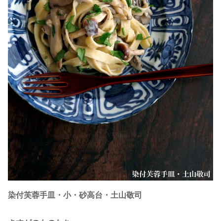
染付芙蓉手皿・小・砂高台・土山敬司