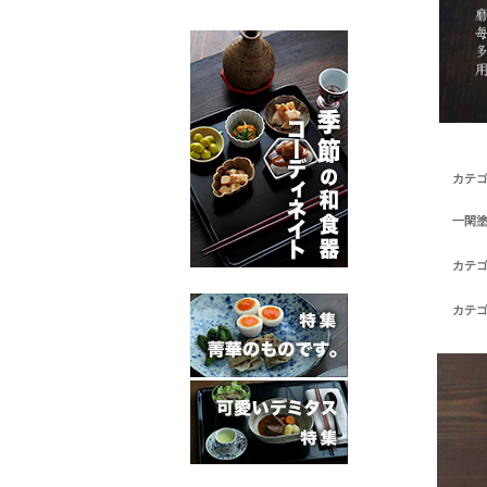
カテ
一閑
カテ
カテ