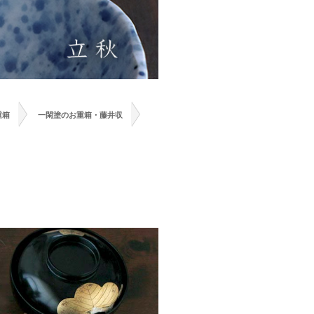
>
>
重箱
一閑塗のお重箱・藤井収