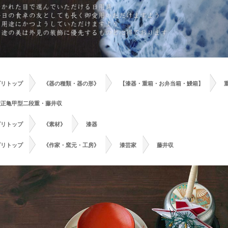
>
>
>
ゴリトップ
《器の種類・器の形》
【漆器・重箱・お弁当箱・鰻箱】
塗正亀甲型二段重・藤井収
>
>
ゴリトップ
《素材》
漆器
>
>
>
ゴリトップ
《作家・窯元・工房》
漆芸家
藤井収