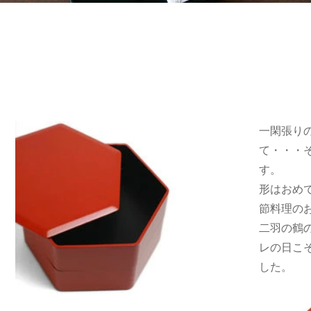
一閑張り
て・・・
す。
形はおめ
節料理の
二羽の鶴
レの日こ
した。