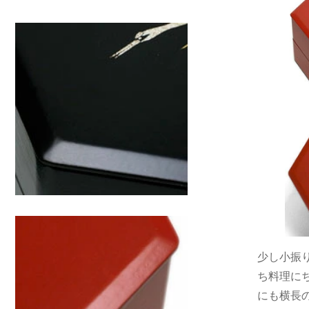
少し小振
ち料理に
にも横長