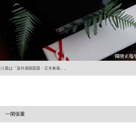
取り皿は
「染付扇面図皿・正木春蔵」。
一閑張重