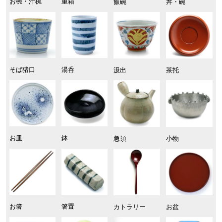
お椀・汁椀
重箱
飯碗
丼・碗
そば猪口
湯呑
汲出
茶托
お皿
鉢
急須
小物
お箸
箸置
カトラリー
お盆