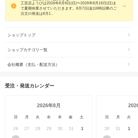
工芸店ようびは2026年8月9日(日)〜2026年8月16日(日)ま
で夏期休業させていただきます。8月7日(金)16時以降のご
注文の発送は8月
1
ショップトップ
ショップカテゴリ一覧
会社概要（支払・配送方法）
受注・発送カレンダー
2026年8月
20
日
月
火
水
木
金
土
日
月
火
26
27
28
29
30
31
1
30
31
1