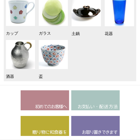
カップ
ガラス
土鍋
花器
酒器
盃