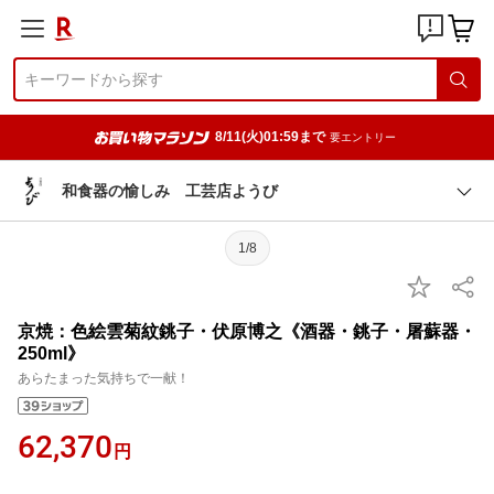
8/11(火)01:59まで
要エントリー
和食器の愉しみ 工芸店ようび
1/8
京焼：色絵雲菊紋銚子・伏原博之《酒器・銚子・屠蘇器・
250ml》
あらたまった気持ちで一献！
62,370
円