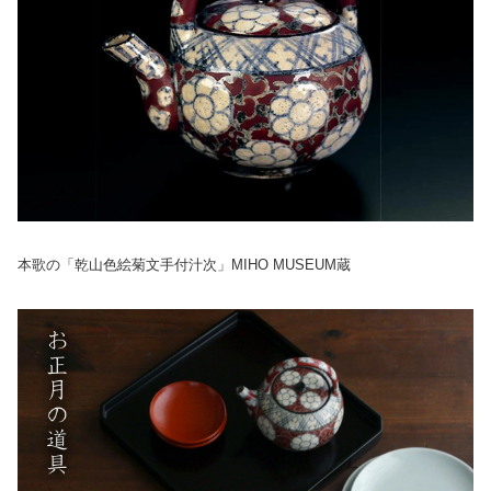
本歌の「乾山色絵菊文手付汁次」MIHO MUSEUM蔵