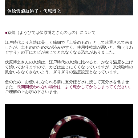
●
京焼（ようびでは伏原博之さんのもの）について
江戸時代より京焼は美しく繊細で「上等のもの」として珍重されて来ま
したが、土もののため水が沁みやすく、使用後乾燥が悪いと、釉（うわ
ぐすり）の下にカビが生じてとれなくなる恐れがありました。
伏原博之さんの京焼は、江戸時代の京焼に比べると、かなり温度を上げ
て焼いておりますので、カビは生じにくくなっていますが、京焼独特の
風合いをなくさないよう、ぎりぎりの温度設定となっています。
念のため、お使いになられる前に五分ほど水に浸して充分水を含ませ、
また、
長期間使われない場合は、よく乾かしてからしまってください。
ご理解の上お求め下さいませ。