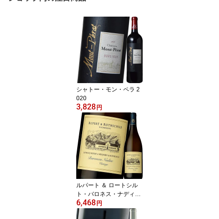
シャトー・モン・ペラ 2
020
3,828
円
ルパート ＆ ロートシル
ト・バロネス・ナディー
6,468
ヌ 2024
円