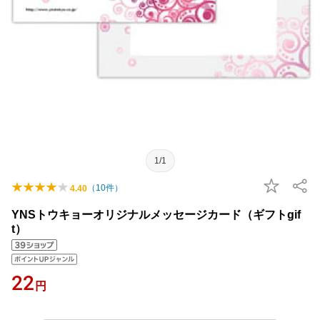
1/1
（
10
件）
4.40
YNSトウキョーオリジナルメッセージカード（ギフトgif
t）
22
円