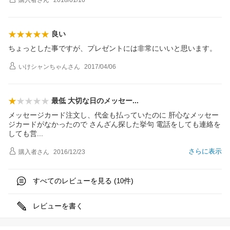
購入者
さん
2018/01/10
良い
ちょっとした事ですが、プレゼントには非常にいいと思います。
いけシャンちゃん
さん
2017/04/06
最低 大切な日のメッセ
ー
メッセージカード注文し、代金も払っていたのに 肝心なメッセー
ジカードがなかったので さんざん探した挙句 電話をしても連絡を
しても
営
さらに表示
購入者
さん
2016/12/23
すべてのレビューを見る (
件)
10
レビューを書く