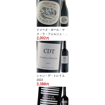
ドメーヌ・ポール・マ
ス・ラ・フォルジュ・エ
2,002
ステイト ピノ・ノワール
円
2024
シャン・デ・トレイユ
2022
3,388
円