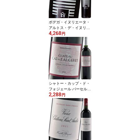
ボデガ・イヌリエータ・
アルトス・デ・イヌリエ
4,268
ータ・レセルバ 2020
円
シャトー・カップ・ド・
フォジェール パーセル・
2,288
セレクション 2018
円