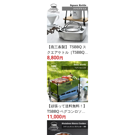
【燕三条製】 TSBBQ ス
クエアケトル［TSBBQ-0
8,800
16］ 薄く、コンパクト
円
設計のステンレス製角型
ケトル。全ての熱源に対
応！【頑張って送料無
料！】
【頑張って送料無料！】
TSBBQ ペグコンロソロ
11,000
［TSBBQ-013］＜燕三
円
条製｜村の鍛冶屋＞コン
パクトに収納できるステ
ンレス製組み立て式コン