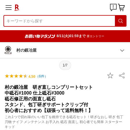
8/11(火)01:59まで
要エントリー
村の鍛冶屋
1/7
（
6
件）
4.50
村の鍛冶屋 研ぎ直しコンプリートセット
中砥石#1000 仕上砥石#3000
砥石修正用の面直し砥石
スタンド、包丁研ぎサポートクリップ付
初心者におすすめ【頑張って送料無料！】
これ1つで切れ味のいい包丁を維持できる砥石セット！研ぎなおし 研ぎ 包丁
刃物 ナイフ メンテナンス お手入れ 砥石 面直し 初心者でも簡単 スターター
キッド