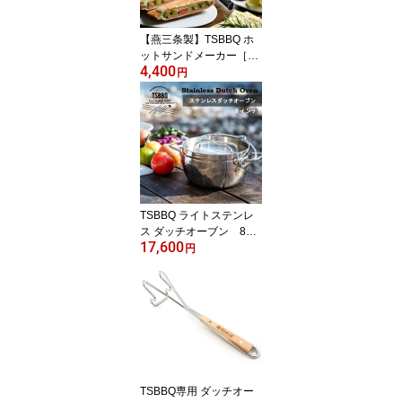
料！】
【燕三条製】TSBBQ ホ
ットサンドメーカー［TS
4,400
BBQ-004］耳がくっつい
円
て中身がでにくい！分離
するのでフライパンにな
るし洗いやすい！ 累計1
00000個突破！ホットサ
ンド倶楽部、toiroさん、
モモ母さんのブログで紹
介炭火・ラジエントO
K！IH不可
TSBBQ ライトステンレ
ス ダッチオーブン 8イ
17,600
ンチ ミラー仕上げ（TS
円
BBQ-006）炭火・ガス
火・IH100V、200Vとオ
ール熱源対応。蓋はミー
トプレスとして使えま
す！家庭でもソロキャン
プでも大活躍！＜燕三条
製＞ クリスマスプレゼン
トに【頑張って送料無
TSBBQ専用 ダッチオー
料！】