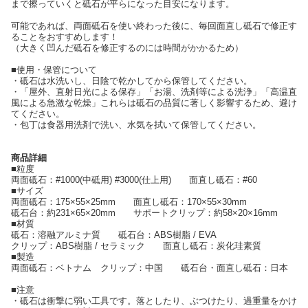
まで擦っていくと砥石が平らになった目安になります。
可能であれば、両面砥石を使い終わった後に、毎回面直し砥石で修正す
ることをおすすめします！
（大きく凹んだ砥石を修正するのには時間がかかるため）
■使用・保管について
・砥石は水洗いし、日陰で乾かしてから保管してください。
・「屋外、直射日光による保存」「お湯、洗剤等による洗浄」「高温直
風による急激な乾燥」これらは砥石の品質に著しく影響するため、避け
てください。
・包丁は食器用洗剤で洗い、水気を拭いて保管してください。
商品詳細
■粒度
両面砥石：#1000(中砥用) #3000(仕上用) 面直し砥石：#60
■サイズ
両面砥石：175×55×25mm 面直し砥石：170×55×30mm
砥石台：約231×65×20mm サポートクリップ：約58×20×16mm
■材質
砥石：溶融アルミナ質 砥石台：ABS樹脂 / EVA
クリップ：ABS樹脂 / セラミック 面直し砥石：炭化珪素質
■製造
両面砥石：ベトナム クリップ：中国 砥石台・面直し砥石：日本
■注意
・砥石は衝撃に弱い工具です。落としたり、ぶつけたり、過重量をかけ