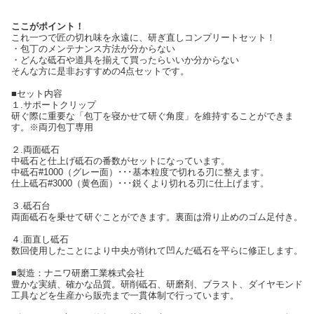
ここがポイント！
これ一つで匠の切れ味を永遠に、研ぎ直しコンプリートセット！
・包丁のメンテナンス方法が分からない
・どんな砥石や道具を揃えて買ったらいいか分からない
そんな方に是非おすすめの4点セットです。
■セット内容
１.サポートクリップ
研ぐ際に重要な「包丁を寝かせて研ぐ角度」を維持することができま
す。※両刃包丁専用
２.両面砥石
中砥石と仕上げ砥石の番数がセットになっています。
中砥石#1000（グレー面）･･･基本粒度で切れる刃に整えます。
仕上砥石#3000（黄色面）･･･鋭くより切れる刃に仕上げます。
３.砥石台
両面砥石を乗せて研ぐことができます。裏面は滑り止めのゴム足付き。
４.面直し砥石
数回使用したことにより中央が削れて凹んだ砥石を平らに修正します。
■製造：ナニワ研磨工業株式会社
豊かな実績、確かな品質。研削砥石、研磨剤、ブラスト、ダイヤモンド
工具などを生産から販売まで一貫体制で行っています。