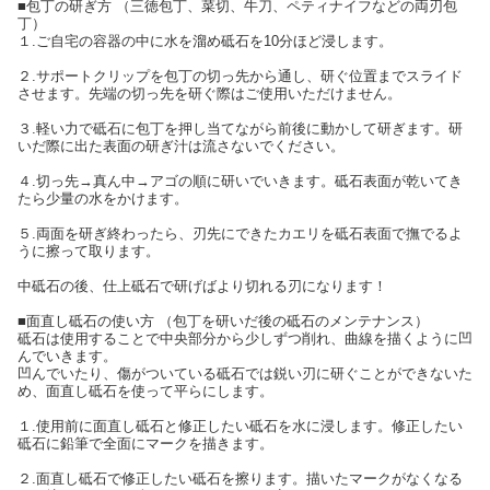
■包丁の研ぎ方 （三徳包丁、菜切、牛刀、ペティナイフなどの両刃包
丁）
１.ご自宅の容器の中に水を溜め砥石を10分ほど浸します。
２.サポートクリップを包丁の切っ先から通し、研ぐ位置までスライド
させます。先端の切っ先を研ぐ際はご使用いただけません。
３.軽い力で砥石に包丁を押し当てながら前後に動かして研ぎます。研
いだ際に出た表面の研ぎ汁は流さないでください。
４.切っ先→真ん中→アゴの順に研いでいきます。砥石表面が乾いてき
たら少量の水をかけます。
５.両面を研ぎ終わったら、刃先にできたカエリを砥石表面で撫でるよ
うに擦って取ります。
中砥石の後、仕上砥石で研げばより切れる刃になります！
■面直し砥石の使い方 （包丁を研いだ後の砥石のメンテナンス）
砥石は使用することで中央部分から少しずつ削れ、曲線を描くように凹
んでいきます。
凹んでいたり、傷がついている砥石では鋭い刃に研ぐことができないた
め、面直し砥石を使って平らにします。
１.使用前に面直し砥石と修正したい砥石を水に浸します。修正したい
砥石に鉛筆で全面にマークを描きます。
２.面直し砥石で修正したい砥石を擦ります。描いたマークがなくなる