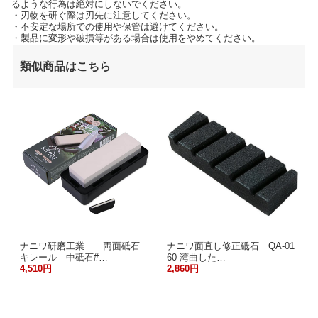
るような行為は絶対にしないでください。
・刃物を研ぐ際は刃先に注意してください。
・不安定な場所での使用や保管は避けてください。
・製品に変形や破損等がある場合は使用をやめてください。
類似商品はこちら
ナニワ研磨工業 両面砥石
ナニワ面直し修正砥石 QA-01
キレール 中砥石#…
60 湾曲した…
4,510円
2,860円