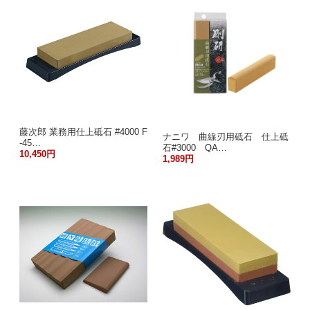
藤次郎 業務用仕上砥石 #4000 F
ナニワ 曲線刃用砥石 仕上砥
-45…
石#3000 QA…
10,450円
1,989円