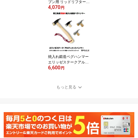
ブン用 リッドリフター
4,070
［MK-ODR-LIFT］【三
円
条市製｜村の鍛冶屋】ア
ウトドアでダッチオーブ
ンを使うなら、必需品！
バーベキューの時、焚火
の上で熱くなった蓋も簡
単に持ち上げることが出
来ます！【送料無料！】
焼入れ鍛造ペグハンマー
エリッゼステークアルテ
6,600
ィメットハンマー究極の
円
名にふさわしいペグ用ハ
ンマー本体 カチオン塗
装orクロームメッキヘッ
もっと見る
ド 真鍮orステンレス
【頑張って送料無料！】