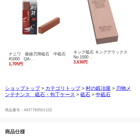
キング砥石 キングデラックス
ナニワ 曲線刃用砥石 中砥石
No.1000 …
#1000 QA-…
3,630円
1,705円
ショップトップ
>
カテゴリトップ
>
村の鍛冶屋
>
刃物メ
ンテナンス 砥石・包丁ケース
>
砥石
>
中砥石
商品番号：4937769501102
商品仕様