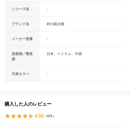
シリーズ名
-
ブランド名
村の鍛冶屋
メーカー型番
-
原産国／製造
日本、ベトナム、中国
国
代表カラー
-
購入した人のレビュー
4.50
（
6
件）