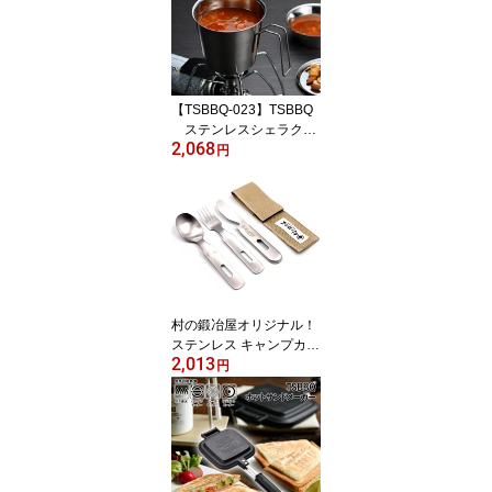
ロ ※ペグは付属しません
【TSBBQ-023】TSBBQ
ステンレスシェラクッ
2,068
カー 800【燕三条製｜TS
円
BBQ】容量800mlでソロ
キャンプで活躍インスタ
ントラーメンの調理兼食
器にも
村の鍛冶屋オリジナル！
ステンレス キャンプカト
2,013
ラリー 3本セット ケース
円
付［MK-7663］＜燕三条
製｜村の鍛冶屋＞ナイフ
の中にスプーン・フォー
クが収納できてコンパク
トなカトラリーセット！
専用ケース付！【送料無