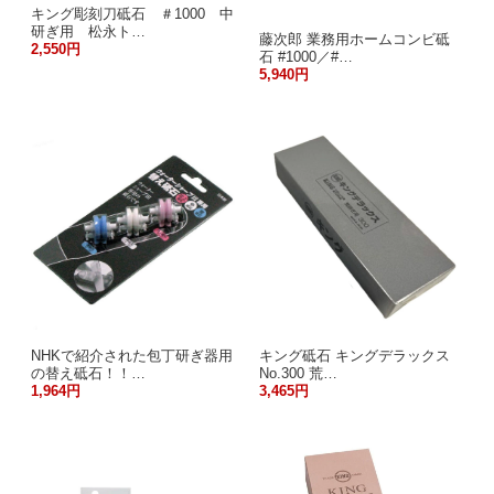
キング彫刻刀砥石 ＃1000 中
研ぎ用 松永ト…
藤次郎 業務用ホームコンビ砥
2,550円
石 #1000／#…
5,940円
NHKで紹介された包丁研ぎ器用
キング砥石 キングデラックス
の替え砥石！！…
No.300 荒…
1,964円
3,465円