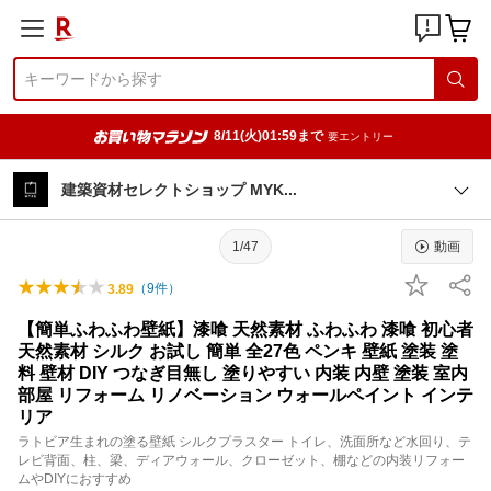
8/11(火)01:59まで
要エントリー
建築資材セレクトショップ MY
K
1/47
動画
（
9
件）
3.89
【簡単ふわふわ壁紙】漆喰 天然素材 ふわふわ 漆喰 初心者
天然素材 シルク お試し 簡単 全27色 ペンキ 壁紙 塗装 塗
料 壁材 DIY つなぎ目無し 塗りやすい 内装 内壁 塗装 室内
部屋 リフォーム リノベーション ウォールペイント インテ
リア
ラトビア生まれの塗る壁紙 シルクプラスター トイレ、洗面所など水回り、テ
レビ背面、柱、梁、ディアウォール、クローゼット、棚などの内装リフォー
ムやDIYにおすすめ