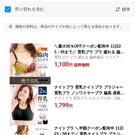
売り切れを含む
標準
価格や送料は、商品のサイズや色によって異なる場合があります。
＼最大50％OFFクーポン配布中 11日2
3：59まで／ 育乳ブラ ブラ 盛れる 脇肉
育乳ブラ ブラ 盛れる 脇肉補正 リフトアッ
補正 リフトアップ 脇肉ブラ 脇肉スッキ
プ 脇肉ブラ 脇肉スッキリ 【脇肉3Dブラ】
1,100
リ 【脇肉3Dブラ】 脇高ブラジャー わき
送料無料
円
脇高ブラジャー わき肉 谷間 補正 インナー
肉 谷間 補正 補正ブラ 下着 インナー 小
小胸 リフトアップ
胸 寄せる 背肉 リフトアップ
ナイトブラ 育乳ナイトブラ ブラジャー
育乳ブラ ノンワイヤーブラ 脇高 昼夜兼
ナイトブラ 育乳ブラ クロスブラ24・2枚セ
用 下着 スポーツブラ スポブラ 無地 痛
ット 夜用ブラ ノンワイヤーブラ 大きいサ
1,799
くない 30代 40代 プレミーナ 『クロス
円
イズ FTS プレミーナセール
ブラ24 2枚組』 送料無料 おやすみブラ
リラックス 補正
ナイトブラ ＼半額クーポン配布中 11日
23：59まで／ 育乳ナイトブラ ブラジャ