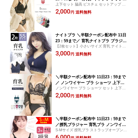
上下セット 脇高 ビスチェ セットアップ ブ
ー 育乳 ノンワイヤーブラ 脇高 昼夜兼
ラジャー ショーツ パンティー 下着 インナ
2,000
用 下着 スポーツブラ スポブラ 無地 痛
送料無料
円
ー Aカップ Bカップ Cカップ Dカップ ラン
くない 30代 40代 プレミーナ 『ノンワ
ジェリー セクシーランジェリー FTS プレミ
イヤーカップ付きビスチェ』 送料無料
ーナセール
上下 セットアップ
ナイトブラ ＼半額クーポン配布中 11日
23：59まで／ 育乳ナイトブラ ブラジャ
【2枚セット】小さいサイズ 育乳 ナイトブ
ー 育乳ブラ ノンワイヤーブラ 脇高 昼
ラ 夜用 ノンワイヤー ブラジャー 補正 『ク
3,000
夜兼用 下着 スポーツブラ スポブラ 無
送料無料
円
ロスブラ24レース 2枚組 SSサイズ』 ちい
地 痛くない 30代 40代 プレミーナ 『ク
さい 小さめ 小柄女性 FTS プレミーナセー
ロスブラ24レース 2枚組 SSサイズ』 送
ル
料無料 小柄女性
＼半額クーポン配布中 11日23：59まで
／ ノンワイヤー ブラ ショーツ 上下セ
ノンワイヤー ブラ ショーツ セット 上下セ
ット セットアップ ブラジャー 下着 イ
ットアップ ブラジャー パンティー 下着 イ
2,000
ンナー 脇高 セクシー ランジェリー
送料無料
円
ンナー 脇高 セクシー ランジェリー 70A 75
『カシュクールレースショートキャミブ
A 80A 85A 70B 75B 80B 85B FTS プレミー
ラ＆ショーツセット』 【B&S】【[Bタ
ナセール
イプ] 福袋 プレミーナ】
＼半額クーポン配布中 11日23：59まで
／授乳ブラジャー 育乳ブラ ノンワイヤ
S-Mサイズ 授乳ブラ ストラップオープン 前
ーブラ 脇高 昼夜兼用 下着 スポーツブ
開き ブラジャー ラクブラ24 マタニティ ノ
6,000
ラ スポブラ 無地 痛くない 30代 40代 プ
送料無料
円