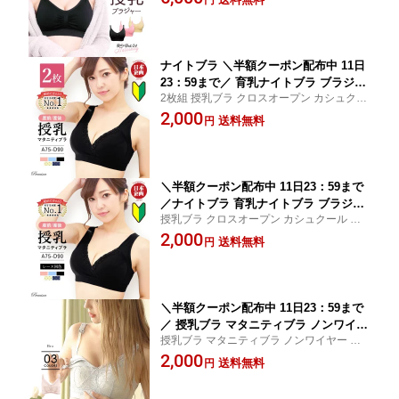
ンワイヤー マタニティ バストケア 授乳服
レミーナ 『S-Mサイズ限定価格 3枚組
授乳用 かわいい 垂れない FTS プレミーナ
ラクブラ24・マタニティ』 ケーププレ
セール
ゼント
ナイトブラ ＼半額クーポン配布中 11日
23：59まで／ 育乳ナイトブラ ブラジャ
2枚組 授乳ブラ クロスオープン カシュクー
ー 育乳ブラ ノンワイヤーブラ 脇高 昼
ル マタニティブラ ノンワイヤー レース授
2,000
夜兼用 下着 スポーツブラ スポブラ 無
送料無料
円
乳ブラ・2枚セット 前開き 大きいサイズ FT
地 痛くない 30代 40代 プレミーナ 『レ
S プレミーナセール
ース授乳ブラ 2枚組』 送料無料 マタニ
ティ 前開き
＼半額クーポン配布中 11日23：59まで
／ナイトブラ 育乳ナイトブラ ブラジャ
授乳ブラ クロスオープン カシュクール マ
ー 育乳ブラ ノンワイヤーブラ 脇高 昼
タニティブラ ノンワイヤー レース授乳ブラ
2,000
夜兼用 下着 スポーツブラ スポブラ 無
送料無料
円
前開き 大きいサイズ マタニティブラジャー
地 痛くない 30代 40代 プレミーナ 『授
授乳 ブラジャー FTS プレミーナセール
乳マタニティブラ』 送料無料 クロスオ
ープン カシュクール
＼半額クーポン配布中 11日23：59まで
／ 授乳ブラ マタニティブラ ノンワイヤ
授乳ブラ マタニティブラ ノンワイヤー レ
ー ブラジャー コットン 綿 前開き クロ
ース ブラジャー 前開き クロス 大きいサイ
2,000
ス 大きいサイズ ストラップオープン マ
送料無料
円
ズ ストラップオープン クロスオープン ブ
タニティ 授乳 『ブレストフィーディン
ラジャー 授乳用 ウェア FTS プレミーナセ
グブラ』 クロスオープン 授乳用 マタニ