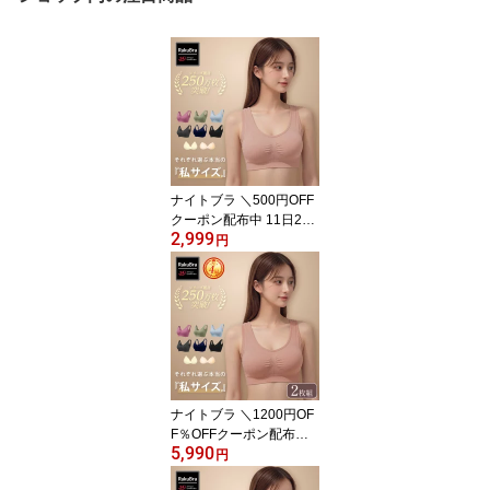
ナイトブラ ＼500円OFF
クーポン配布中 11日2
2,999
3：59まで／ 【単品】 6
円
タイプ単品 育乳 ブラジ
ャー 育乳 ノンワイヤー
ブラ 脇高 昼夜兼用 下着
スポーツブラ 無地 痛く
ない 楽 ナイトブラ 一体
型 春 夏 母の日 プレミー
ナ 『ラクブラ24 』 送料
無料 RP
ナイトブラ ＼1200円OF
F％OFFクーポン配布中 1
5,990
1日23：59まで／ 【 選
円
べる2枚組 & 返品 交換保