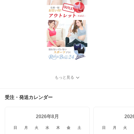
もっと見る
受注・発送カレンダー
2026年8月
20
日
月
火
水
木
金
土
日
月
火