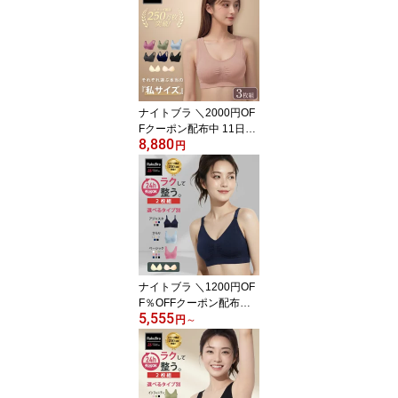
証 】ブラジャー 育乳 ノ
ンワイヤー 脇高 昼夜兼
用 24時間 下着 無地 痛く
ない 楽 プレミーナ 福袋
2枚セット 春 夏用 一体型
パッド『選べる6タイプ
ラクブラ24』 RP
ナイトブラ ＼2000円OF
Fクーポン配布中 11日2
8,880
3：59まで／ 【3枚組】
円
育乳 ブラジャー ノンワ
イヤーブラ 脇高 昼夜兼
用ブラ 下着 スポーツブ
ラ スポブラ 痛くない 20
代 30代 40代 プレミーナ
『選べる6タイプ ラクブ
ラ24 』 RP
ナイトブラ ＼1200円OF
F％OFFクーポン配布中 1
5,555
1日23：59まで／ 【選べ
円
～
る2枚組&返品、交換保
証】 育乳ブラジャー ノ
ンワイヤー 脇高 昼夜兼
用 下着 スポブラ 無地 痛