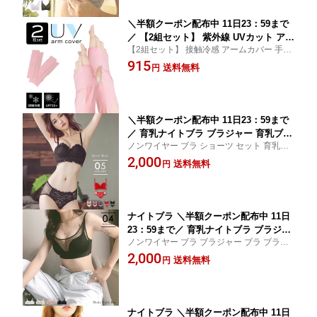
ール
ティウェア 【B】
＼半額クーポン配布中 11日23：59まで
／ 【2組セット】 紫外線 UVカット アー
【2組セット】 接触冷感 アームカバー 手袋
ムカバー 手袋 ロング 日焼け止め 日焼
ロング グローブ UVカット 紫外線対策 日焼
915
け対策 UPF50+！接触冷感！体感温度-
送料無料
円
け止め 対策 UPF50+ 『UVアームカバー』
3℃ 2組セット 熱中症 対策 ガーデニン
ひんやり 涼しい 体感温度-3℃ FTS プレミー
グ ひんやり 在庫処分 アウトレット ポ
ナセール
イント消化
＼半額クーポン配布中 11日23：59まで
／ 育乳ナイトブラ ブラジャー 育乳ブラ
ノンワイヤー ブラ ショーツ セット 育乳ブ
ノンワイヤーブラ 脇高 昼夜兼用 下着
ラ ナイトブラ 上下セット セットアップ ブ
2,000
スポーツブラ スポブラ 無地 痛くない 3
送料無料
円
ラジャー 下着 インナー 脇高 セクシー ラン
0代 40代 プレミーナ 『ノンワイヤーレ
ジェリー FTS プレミーナセール
ースドレスブラ＆ショーツセット』 送
料無料 上下
ナイトブラ ＼半額クーポン配布中 11日
23：59まで／ 育乳ナイトブラ ブラジャ
ノンワイヤー ブラ ブラジャー ブラ ブラト
ー 育乳ブラ ノンワイヤーブラ 脇高 昼
ップ チュール レース 下着 インナー 脇高 A
2,000
夜兼用 下着 スポーツブラ スポブラ 無
送料無料
円
カップ Bカップ Cカップ レディース ランジ
地 痛くない 30代 40代 プレミーナ 『モ
ェリー セクシーランジェリー FTS プレミー
ード・チュールレイヤードブラ』 送料
ナセール
無料 チュール セクシー
ナイトブラ ＼半額クーポン配布中 11日