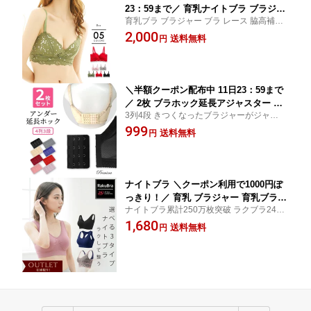
23：59まで／ 育乳ナイトブラ ブラジャ
育乳ブラ ブラジャー ブラ レース 脇高補正
ー 育乳ブラ ノンワイヤーブラ 脇高 昼
ランジェリー セクシーランジェリー レディ
2,000
夜兼用 下着 スポーツブラ スポブラ 無
送料無料
円
ース 下着 インナー FTS プレミーナセール
地 痛くない 30代 40代 プレミーナ 『ナ
チュラルレースブラ』 送料無料 ランジ
ェリー 脇高補正
＼半額クーポン配布中 11日23：59まで
／ 2枚 ブラホック延長アジャスター ア
3列4段 きつくなったブラジャーがジャスト
ンダーバスト延長ホック ジョイントホ
サイズのブラに！ ブラホック延長アジャス
999
ック 4段 ブラアジャスター 延長ホック
送料無料
円
ター アンダーバスト延長ホック ジョイント
フック つぎ足し 調整 対策 ブラジャー
ホック FTS
ブラ小物 脇肉3Dブラ
ナイトブラ ＼クーポン利用で1000円ぽ
っきり！／ 育乳 ブラジャー 育乳ブラ
ナイトブラ累計250万枚突破 ラクブラ24 ア
ノンワイヤーブラ 脇高 昼夜兼用 下着
ウトレットシリーズ ラクして整う 一日中使
1,680
スポーツブラ スポブラ 無地 痛くない 3
送料無料
円
える昼夜兼用・横流れ防止・ピーナッツ型
0代 40代 プレミーナ 『ラクブラ24 アウ
ブラパッド 大きいサイズ S M L LL 3L 一体
トレット』 送料無料 RP
型パッド