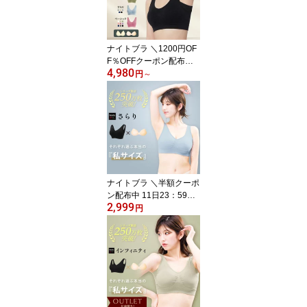
くない 30代 40代 プレミ
ーナ セール 福袋 2枚セッ
ト『 選べる3タイプ アジ
ャスター ラクブラ24 』
ナイトブラ ＼1200円OF
RP
F％OFFクーポン配布中 1
4,980
1日23：59まで／ 【選べ
円
～
る2枚組&返品、交換保
証】 育乳ブラジャー ノ
ンワイヤー 脇高 昼夜兼
用 下着 スポブラ 痛くな
い 30代 40代 プレミーナ
セール 福袋 2枚セット『
選べる3タイプ インフィ
ニティ ラクブラ24 』 RP
ナイトブラ ＼半額クーポ
ン配布中 11日23：59ま
2,999
で／ さらりタイプ 【単
円
品】 育乳 ブラジャー ノ
ンワイヤー 脇高 昼夜兼
用 下着 スポーツ 一体型
パッド 夏用 さらっと生
地 涼感 通気性 無地 痛く
ない 楽 30代 40代 春 夏
プレミーナ 『ラクブラ2
4 さらり』RP