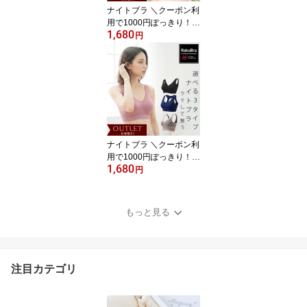
ナイトブラ ＼クーポン利
用で1000円ぽっきり！／
1,680
【単品】 昼夜兼用 ノン
円
ワイヤー 脇高 夜用ブラ
『 ラクブラ24 インフィ
ニティ 』アウトレット
通気性 夏用 RP
ナイトブラ ＼クーポン利
用で1000円ぽっきり！／
1,680
育乳 ブラジャー 育乳ブ
円
ラ ノンワイヤーブラ 脇
高 昼夜兼用 下着 スポー
ツブラ スポブラ 無地 痛
もっと見る
くない 30代 40代 プレミ
ーナ 『ラクブラ24 アウ
トレット』 送料無料 RP
注目カテゴリ