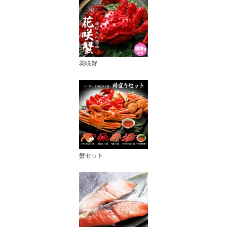
花咲蟹
蟹セット