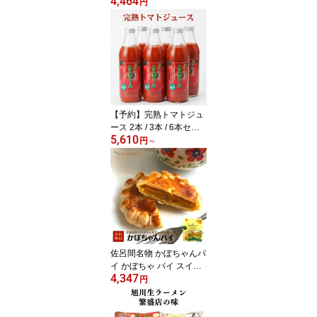
4,464
級 珍味セット ビールに
円
合う おつまみギフト 海
鮮ギフト 珍味詰め合わせ
鮭とば 帆立焼貝ひも さ
ざ波さきいか むしりこま
い 耳くんスライス つま
みたら
【予約】完熟トマトジュ
ース 2本 / 3本 / 6本セッ
5,610
ト 北海道 鷹栖産トマト
円
～
使用 濃厚 高級
佐呂間名物 かぼちゃんパ
イ かぼちゃ パイ スイー
4,347
ツ お菓子 かぼちゃパイ
円
スイーツギフト 手土産
個包装 北海道 かぼちゃ