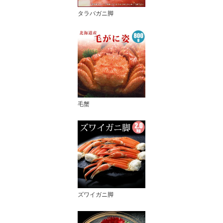
タラバガニ脚
毛蟹
ズワイガニ脚