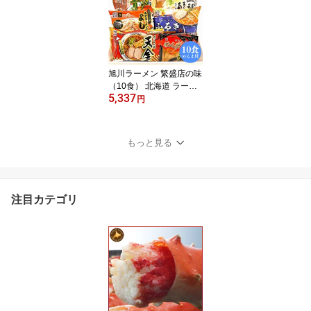
ん本舗
旭川ラーメン 繁盛店の味
（10食） 北海道 ラーメ
5,337
ン ラーメンセット 北海
円
道ラーメン 海鮮ギフト
もっと見る
注目カテゴリ