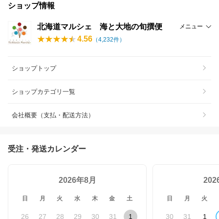
ショップ情報
北海道マルシェ 海と大地の旬撰便
メニュー
4.56
（
4,232
件）
ショップトップ
ショップカテゴリ一覧
会社概要（支払・配送方法）
受注・発送カレンダー
2026年8月
20
日
月
火
水
木
金
土
日
月
火
26
27
28
29
30
31
1
30
31
1