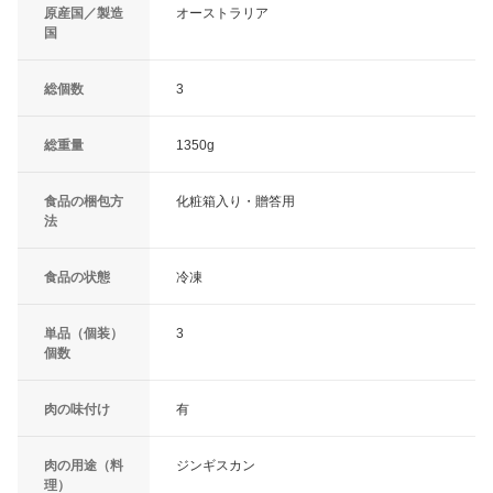
原産国／製造
オーストラリア
国
総個数
3
総重量
1350g
食品の梱包方
化粧箱入り・贈答用
法
食品の状態
冷凍
単品（個装）
3
個数
肉の味付け
有
肉の用途（料
ジンギスカン
理）