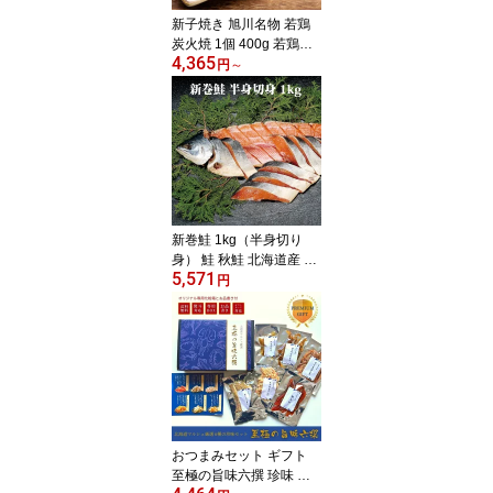
新子焼き 旭川名物 若鶏
炭火焼 1個 400g 若鶏半
4,365
身焼き ケンミンショー
円
～
秘密のケンミンSHOW T
V放送 北海道 国産 若鶏
焼き チキン クリスマス
新巻鮭 1kg（半身切り
身） 鮭 秋鮭 北海道産 切
5,571
身 海産物 海鮮ギフト 北
円
海道ギフト 道産 北海道
産
おつまみセット ギフト
至極の旨味六撰 珍味 高