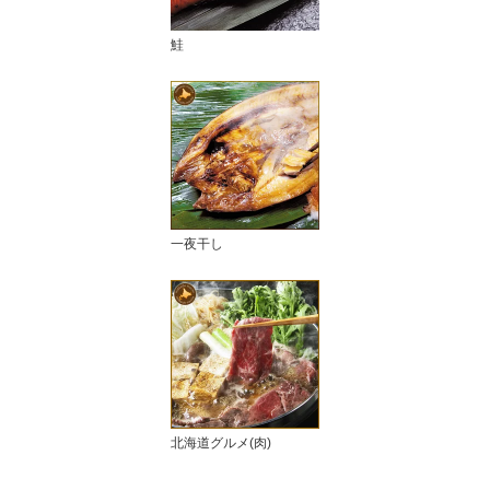
鮭
一夜干し
北海道グルメ(肉)