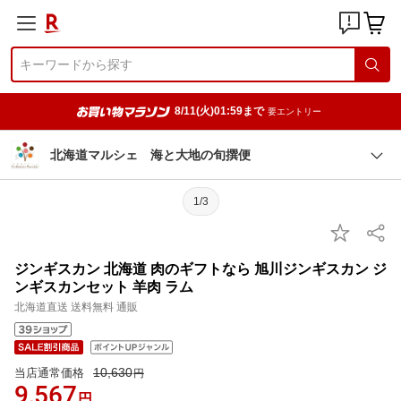
8/11(火)01:59まで
要エントリー
北海道マルシェ 海と大地の旬撰便
1/3
ジンギスカン 北海道 肉のギフトなら 旭川ジンギスカン ジ
ンギスカンセット 羊肉 ラム
北海道直送 送料無料 通販
10,630
当店通常価格
円
9,567
円