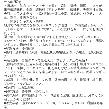
ラム肉250ｇ
・原材料 羊肉（オーストラリア産）、醤油、砂糖、清酒、しょうが、
米発酵調味料、食塩、調味料（アミノ酸等）、酸味料、香辛料抽出物、
香料、カラメル色素、（原材料の一部に小麦、乳成分、ゼラチン、大
豆、鶏肉、豚肉を含む）
簡易ジンギスカン鍋1枚
旭川で35年の歴史を持つジンギスカンの老舗 「日の出食品」からラム
（子羊）とマトン（成羊）のおいしい部分だけをセットにしてお届けい
たします。
贈り物 に魚介類でなく肉のギフトをお考えなら、ジンギスカンセット
はいかがですか。厚切りの肉でとても食べごたえのある肉です。簡易ジ
ンギスカン鍋が付属しているので簡単に召し上がれます。
■配送方法：冷凍配送
■送料：送料無料（沖縄・離島は9,800円(税込)以下の場合、1,080円加
算）
■商品説明：自慢のタレで仕込んだ！ひとクラス上の絶品！
【独特の技術と仕込みが違う納得の味】【秘伝の味】旭川ジンギスカン
セット 厚切りジンギスカン 肉を楽しむなら本場北海道のジンギスカ
ン マトンとラムの両方を楽しめます。ロース肉が旨い。簡易ジンギス
カン鍋付です。
お歳暮・お中元や母の日、父の日、敬老の日、内祝、快気祝、誕生日、
プレゼントなどにオススメ。
■原材料：上記に記載
■保存方法：要冷凍 -15℃以下
■賞味期限：賞味期限はパッケージ裏面に記載。解凍後は、お早めにお
召し上がりください。
■販売業者：(株)マルマンフーズ 旭川市東4条9丁目1-13（通信販売専
業）