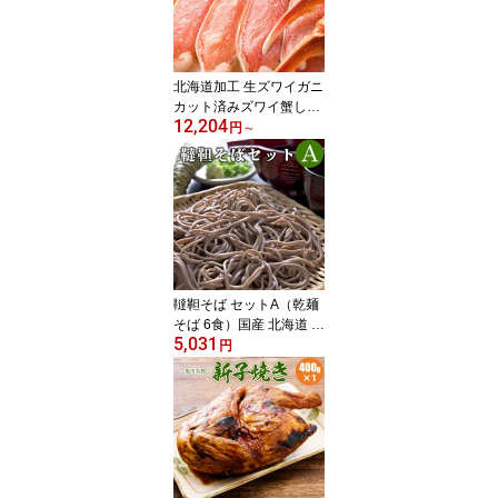
北海道加工 生ズワイガニ
カット済みズワイ蟹しゃ
12,204
ぶしゃぶセット 生 ズワ
円
～
イガニ カット済み ずわ
いがに 1kg 2人〜4人前
ズワイ蟹 かに セット カ
ニしゃぶ 蟹ギフト 海鮮
ギフト 生ズワイガニ特大
冷凍 1kg/2kg/3kg/4kg/5k
g
韃靼そば セットA（乾麺
そば 6食）国産 北海道 無
5,031
農薬栽培 蕎麦好きをうな
円
らせる 韃靼そばセット