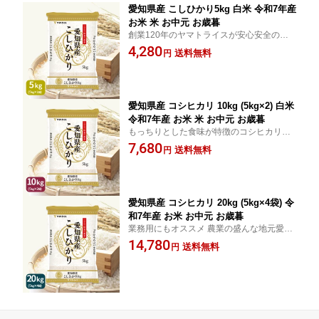
愛知県産 こしひかり5kg 白米 令和7年産
お米 米 お中元 お歳暮
創業120年のヤマトライスが安心安全のお
米をお届けします
4,280
送料無料
円
愛知県産 コシヒカリ 10kg (5kg×2) 白米
令和7年産 お米 米 お中元 お歳暮
もっちりとした食味が特徴のコシヒカリ。
農業の盛んな地元愛知のお米をお買い得に
7,680
送料無料
円
提供します
愛知県産 コシヒカリ 20kg (5kg×4袋) 令
和7年産 お米 お中元 お歳暮
業務用にもオススメ 農業の盛んな地元愛知
のお米をもっとお買い得に！
14,780
送料無料
円