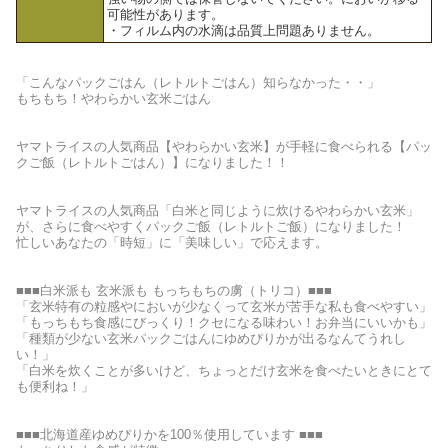
可能性があります。
・フィルム内の水滴は品質上問題ありません。
「こんなパックごはん（レトルトごはん）知らなかった・・」
もちもち！やわらかい玄米ごはん
ヤマトライスの人気商品【やわらかい玄米】が手軽に食べられる【パッ
クご飯（レトルトごはん）】になりました！！
ヤマトライスの人気商品「白米と同じように炊けるやわらかい玄米」
が、さらに食べやすくパックご飯（レトルトご飯）になりました！
忙しいあなたの「時短」に「美味しい」で応えます。
■■■白米派も 玄米派も もっちもちの虜（トリコ）■■■
「玄米特有の粒感やにおいが少なくって玄米が苦手な私も食べやすい」
「もっちもち食感にびっくり！クセになる味わい！お弁当にいいかも」
「種類が少ない玄米パックごはんにゆめぴりかが出るなんてうれし
い！」
「白米を炊くことが多いけど、ちょっとだけ玄米を食べたいときにとて
も便利ね！」
■■■北海道産ゆめぴりかを100％使用しています ■■■