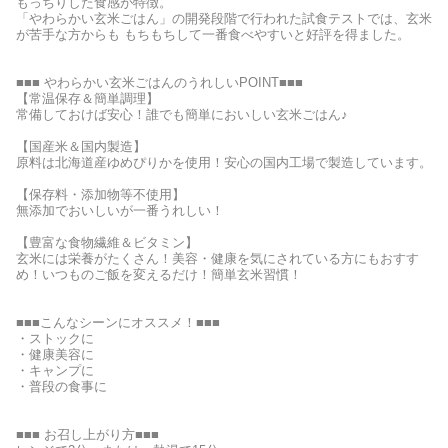
もっちりした食感が特徴。
「やわらかい玄米ごはん」の開発段階で行われた試食テストでは、玄米
が苦手な方からも もちもちして一番食べやすいと好評を得ました。
■■■ やわらかい玄米ごはんのうれしいPOINT■■■
【常温保存＆簡単調理】
常備しておけば安心！誰でも簡単においしい玄米ごはん♪
【国産米＆国内製造】
原料は北海道産ゆめぴりかを使用！安心の国内工場で製造しています。
【保存料・添加物等不使用】
無添加でおいしいが一番うれしい！
【豊富な食物繊維＆ビタミン】
玄米には栄養がたくさん！美容・健康を気にされている方にもおすす
め！いつものご飯を変えるだけ！簡単玄米習慣！
■■■こんなシーンにオススメ！■■■
・ストックに
・健康美容に
・キャンプに
・普段の食事に
■■■ お召し上がり方■■■