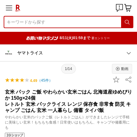
8/11(火)01:59まで
要エントリー
ヤマトライス
1/14
動画
（
45
件）
4.49
玄米 パック ご飯 やわらかい玄米ごはん 北海道産ゆめぴり
か 150g×24個
レトルト 玄米 パックライス レンジ 保存食 非常食 防災 キ
ャンプ ごはん 玄米 一人暮らし 備蓄 タイパ飯
やわらかい玄米のパックご飯（レトルトごはん）ができましたレンジで手軽
に美味しい玄米！もちもち食感！日常使いはもちろん、キャンプや備蓄用に
も