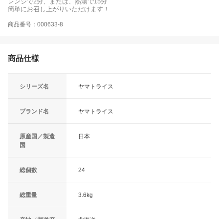
レンジで2分、または、熱湯で15分
簡単にお召し上がりいただけます！
商品番号：000633-8
商品仕様
シリーズ名
ヤマトライス
ブランド名
ヤマトライス
原産国／製造
日本
国
総個数
24
総重量
3.6kg