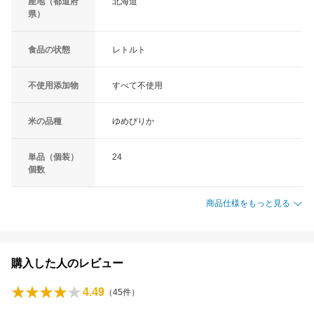
産地（都道府
北海道
県）
食品の状態
レトルト
不使用添加物
すべて不使用
米の品種
ゆめぴりか
単品（個装）
24
個数
商品仕様をもっと見る
購入した人のレビュー
4.49
（
45
件）